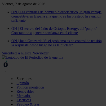
Viernes, 7 de agosto de 2026
ÓN | Las centrales de bombeo hidroeléctrico, la gran ventaja
competitiva en España a la que no se ha prestado la atención
suficiente
ÓN | El secreto del éxito de Octopus Energy: del 'pulpito'
Constantine a generar confianza en el cliente
ÓN | Joan Groizard: "Si el problema es de control de tensión,
la respuesta desde luego no es la nuclear"
Suscríbete a nuestra Newsletter
Secciones
Opinión
Política energética
Renovables
Mercados
Eléctricas
Petróleo & Gas