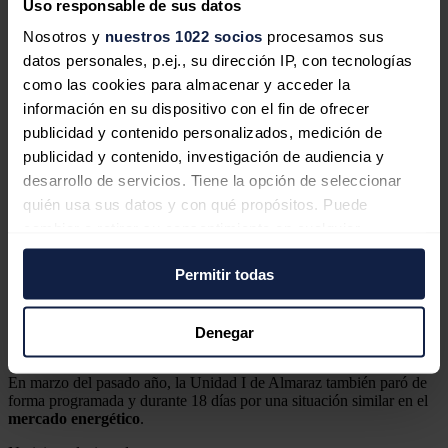
la Semana Santa
Uso responsable de sus datos
Nosotros y
nuestros 1022 socios
procesamos sus
datos personales, p.ej., su dirección IP, con tecnologías
como las cookies para almacenar y acceder la
información en su dispositivo con el fin de ofrecer
La nuclear vuelve poco a poco al
publicidad y contenido personalizados, medición de
sistema eléctrico: Ascó I regresa tras
publicidad y contenido, investigación de audiencia y
una semana parada por bajos precios
desarrollo de servicios. Tiene la opción de seleccionar
quién usa sus datos y con qué propósitos. Puede
cambiar o retirar su consentimiento en cualquier
momento desde la Declaración de cookies o clicando en
Permitir todas
el Menú de consentimiento.
Bélgica da un paso crucial para
reabrir la puerta a un futuro con
Si lo permite, también quisiéramos:
Denegar
energía nuclear
Recopilar información sobre su ubicación
geográfica que puede tener una precisión de varios
En marzo del pasado año, la Unidad I de Almaraz también paró de
metros
forma programada y durante 18 días por una situación similar en el
mercado
energético
.
Identificar su dispositivo analizándolo activamente
para buscar características específicas (huellas