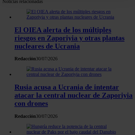
Noticias relacionadas
digitales)
Obtenga más información sobre cómo se procesan sus
datos personales y establezca sus preferencias en la
El OIEA alerta de los múltiples
sección de datos
. Puede cambiar o retirar su
riesgos en Zaporiyia y otras plantas
consentimiento en cualquier momento en la Declaración
de cookies.
nucleares de Ucrania
Redacción
30/07/2026
Las cookies de este sitio web se usan para personalizar
el contenido y los anuncios, ofrecer funciones de redes
sociales y analizar el tráfico. Además, compartimos
información sobre el uso que haga del sitio web con
Rusia acusa a Ucrania de intentar
nuestros partners de redes sociales, publicidad y análisis
atacar la central nuclear de Zaporiyia
web, quienes pueden combinarla con otra información
con drones
que les haya proporcionado o que hayan recopilado a
partir del uso que haya hecho de sus servicios.
Redacción
30/07/2026