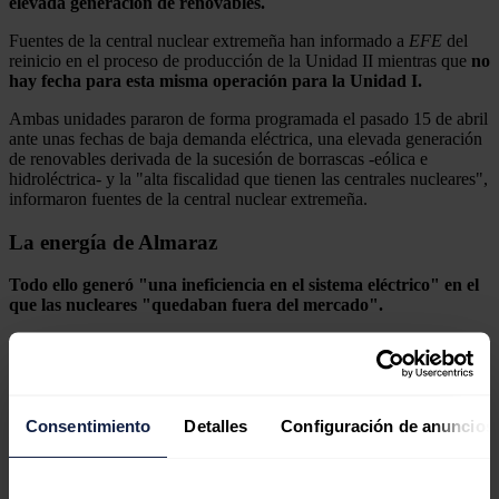
elevada generación de renovables.
Fuentes de la central nuclear extremeña han informado a
EFE
del
reinicio en el proceso de producción de la Unidad II mientras que
no
hay fecha para esta misma operación para la Unidad I.
Ambas unidades pararon de forma programada el pasado 15 de abril
ante unas fechas de baja demanda eléctrica, una elevada generación
de renovables derivada de la sucesión de borrascas -eólica e
hidroléctrica- y la "alta fiscalidad que tienen las centrales nucleares",
informaron fuentes de la central nuclear extremeña.
La energía de Almaraz
Todo ello generó "una ineficiencia en el sistema eléctrico" en el
que las nucleares "quedaban fuera del mercado".
El redactor recomienda
Consentimiento
Detalles
Configuración de anuncios
Histórico apagón nuclear en España
ante la caída de precios eléctricos por