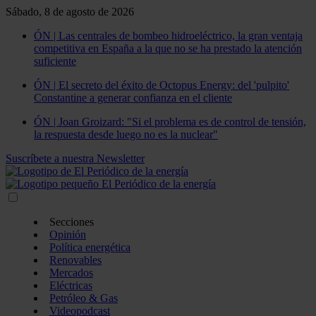
Sábado, 8 de agosto de 2026
ÓN | Las centrales de bombeo hidroeléctrico, la gran ventaja
competitiva en España a la que no se ha prestado la atención
suficiente
ÓN | El secreto del éxito de Octopus Energy: del 'pulpito'
Constantine a generar confianza en el cliente
ÓN | Joan Groizard: "Si el problema es de control de tensión,
la respuesta desde luego no es la nuclear"
Suscríbete a nuestra Newsletter
Secciones
Opinión
Política energética
Renovables
Mercados
Eléctricas
Petróleo & Gas
Videopodcast