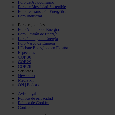
Foro de Autoconsumo
Foro de Movilidad Sostenible
Foro de Transición Energética
Foro Industrial
Foros regionales
Foro Andaluz de Energía
Foro Catalán de Energía
Foro Gallego de Energía
Foro Vasco de Energía
I Debate Energético en España
Especiales
COP 30
COP 29
COP 28
Servicios
Newsletter
Media kit
ON | Podcast
Aviso legal
Política de privacidad
Política de Cookies
Contacto