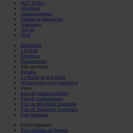
NET ZERO
Movilidad
Almacenamiento
Startups & Innovación
Hidrógeno
Top 10
Tech
Bioenergía
LATAM
Eficiencia
Digitalización
Más secciones
Eventos
La Noche de la Energía
10 claves del sector energético
Foros
Foro de Almacenamiento
Foro de Autoconsumo
Foro de Movilidad Sostenible
Foro de Transición Energética
Foro Industrial
Foros regionales
Foro Andaluz de Energía