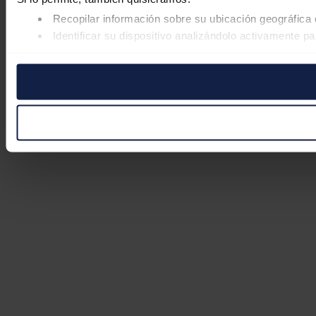
Recopilar información sobre su ubicación geográfica 
Identificar su dispositivo analizándolo activamente pa
Obtenga más información sobre cómo se procesan sus datos
retirar su consentimiento en cualquier momento en la Declar
Las cookies de este sitio web se usan para personalizar el co
Además, compartimos información sobre el uso que haga del s
pueden combinarla con otra información que les haya proporc