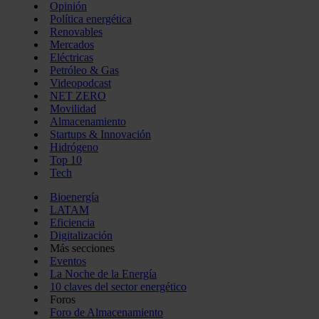
Opinión
Política energética
Renovables
Mercados
Eléctricas
Petróleo & Gas
Videopodcast
NET ZERO
Movilidad
Almacenamiento
Startups & Innovación
Hidrógeno
Top 10
Tech
Bioenergía
LATAM
Eficiencia
Digitalización
Más secciones
Eventos
La Noche de la Energía
10 claves del sector energético
Foros
Foro de Almacenamiento