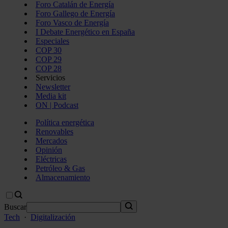
Foro Catalán de Energía
Foro Gallego de Energía
Foro Vasco de Energía
I Debate Energético en España
Especiales
COP 30
COP 29
COP 28
Servicios
Newsletter
Media kit
ON | Podcast
Política energética
Renovables
Mercados
Opinión
Eléctricas
Petróleo & Gas
Almacenamiento
Buscar
Tech
·
Digitalización