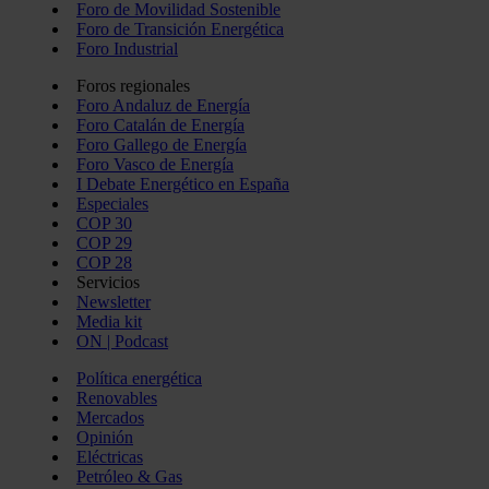
Foro de Movilidad Sostenible
Foro de Transición Energética
Foro Industrial
Foros regionales
Foro Andaluz de Energía
Foro Catalán de Energía
Foro Gallego de Energía
Foro Vasco de Energía
I Debate Energético en España
Especiales
COP 30
COP 29
COP 28
Servicios
Newsletter
Media kit
ON | Podcast
Política energética
Renovables
Mercados
Opinión
Eléctricas
Petróleo & Gas