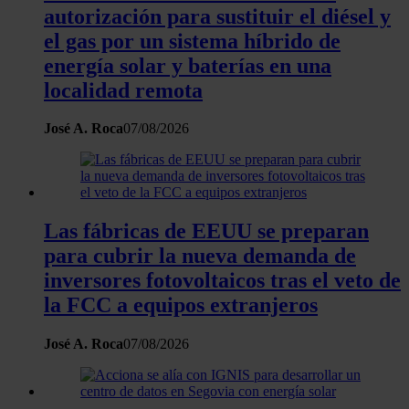
nuestros partners de redes sociales, publicidad y análisis
autorización para sustituir el diésel y
web, quienes pueden combinarla con otra información
el gas por un sistema híbrido de
que les haya proporcionado o que hayan recopilado a
energía solar y baterías en una
partir del uso que haya hecho de sus servicios.
localidad remota
José A. Roca
07/08/2026
Las fábricas de EEUU se preparan
para cubrir la nueva demanda de
inversores fotovoltaicos tras el veto de
la FCC a equipos extranjeros
José A. Roca
07/08/2026