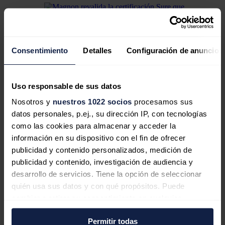
Magnon revalida la certificación Sure
Consentimiento
Detalles
Configuración de anuncios
que acredita la sostenibilidad de la
biomasa utilizada en sus plantas
Uso responsable de sus datos
Nosotros y
nuestros 1022 socios
procesamos sus
datos personales, p.ej., su dirección IP, con tecnologías
como las cookies para almacenar y acceder la
Magnon Servicios Energéticos, la
información en su dispositivo con el fin de ofrecer
nueva filial de Ence especializada en
publicidad y contenido personalizados, medición de
la venta de calor industrial renovable
publicidad y contenido, investigación de audiencia y
desarrollo de servicios. Tiene la opción de seleccionar
Además,
BBVA
, junto al
Banco Santander,
han sido los agentes
quién usa sus datos y con qué propósitos. Puede
de sostenibilidad.
cambiar o retirar su consentimiento en cualquier
La operación para Magnon
momento desde la Declaración de cookies o clicando en
Permitir todas
el Menú de consentimiento.