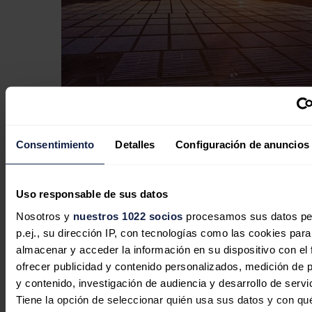
Copenhagen Infrastructure Partners
Consentimiento
Detalles
Configuración de anuncios
alcanza el cierre financiero e inicia la
construcción de su primer proyecto
en México
Uso responsable de sus datos
Nosotros y
nuestros 1022 socios
procesamos sus datos pe
Redacción
06/08/2026
p.ej., su dirección IP, con tecnologías como las cookies para
almacenar y acceder la información en su dispositivo con el 
ofrecer publicidad y contenido personalizados, medición de p
y contenido, investigación de audiencia y desarrollo de servi
Tiene la opción de seleccionar quién usa sus datos y con qu
Energía Costa Azul, la segunda