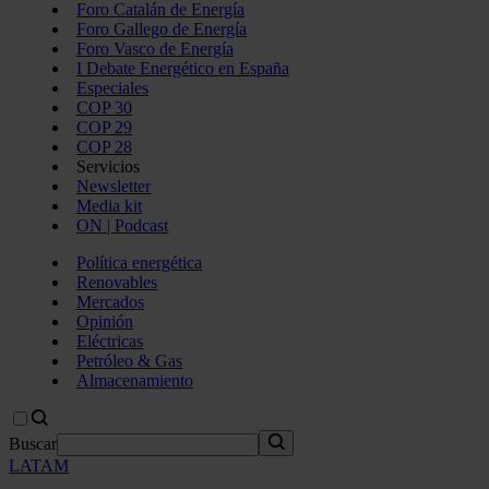
Foro Catalán de Energía
Foro Gallego de Energía
Foro Vasco de Energía
I Debate Energético en España
Especiales
COP 30
COP 29
COP 28
Servicios
Newsletter
Media kit
ON | Podcast
Política energética
Renovables
Mercados
Opinión
Eléctricas
Petróleo & Gas
Almacenamiento
Buscar
LATAM