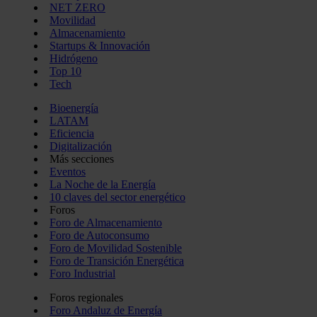
NET ZERO
Movilidad
Almacenamiento
Startups & Innovación
Hidrógeno
Top 10
Tech
Bioenergía
LATAM
Eficiencia
Digitalización
Más secciones
Eventos
La Noche de la Energía
10 claves del sector energético
Foros
Foro de Almacenamiento
Foro de Autoconsumo
Foro de Movilidad Sostenible
Foro de Transición Energética
Foro Industrial
Foros regionales
Foro Andaluz de Energía