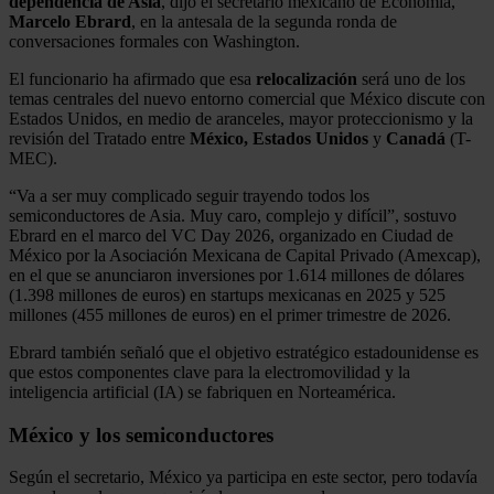
dependencia de Asia
, dijo el secretario mexicano de Economía,
Marcelo Ebrard
, en la antesala de la segunda ronda de
conversaciones formales con Washington.
El funcionario ha afirmado que esa
relocalización
será uno de los
temas centrales del nuevo entorno comercial que México discute con
Estados Unidos, en medio de aranceles, mayor proteccionismo y la
revisión del Tratado entre
México, Estados Unidos
y
Canadá
(T-
MEC).
“Va a ser muy complicado seguir trayendo todos los
semiconductores de Asia. Muy caro, complejo y difícil”, sostuvo
Ebrard en el marco del VC Day 2026, organizado en Ciudad de
México por la Asociación Mexicana de Capital Privado (Amexcap),
en el que se anunciaron inversiones por 1.614 millones de dólares
(1.398 millones de euros) en startups mexicanas en 2025 y 525
millones (455 millones de euros) en el primer trimestre de 2026.
Ebrard también señaló que el objetivo estratégico estadounidense es
que estos componentes clave para la electromovilidad y la
inteligencia artificial (IA) se fabriquen en Norteamérica.
México y los semiconductores
Según el secretario, México ya participa en este sector, pero todavía