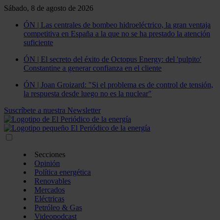
Sábado, 8 de agosto de 2026
ÓN | Las centrales de bombeo hidroeléctrico, la gran ventaja
competitiva en España a la que no se ha prestado la atención
suficiente
ÓN | El secreto del éxito de Octopus Energy: del 'pulpito'
Constantine a generar confianza en el cliente
ÓN | Joan Groizard: "Si el problema es de control de tensión,
la respuesta desde luego no es la nuclear"
Suscríbete a nuestra Newsletter
Secciones
Opinión
Política energética
Renovables
Mercados
Eléctricas
Petróleo & Gas
Videopodcast