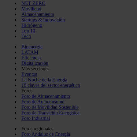
NET ZERO
Movilidad
Almacenamiento
Startups & Innovación
Hidrógeno
Top 10
Tech
Bioenergía
LATAM
Eficiencia
Digitalización
Más secciones
Eventos
La Noche de la Energía
10 claves del sector energético
Foros
Foro de Almacenamiento
Foro de Autoconsumo
Foro de Movilidad Sostenible
Foro de Transición Energética
Foro Industrial
Foros regionales
Foro Andaluz de Energía