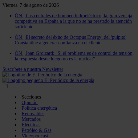
Viernes, 7 de agosto de 2026
ÓN | Las centrales de bombeo hidroeléctrico, la gran ventaja
competitiva en España a la que no se ha prestado la atención
suficiente
ÓN | El secreto del éxito de Octopus Energy: del 'pulpito'
Constantine a generar confianza en el cliente
ÓN | Joan Groizard: "Si el problema es de control de tensión,
la respuesta desde luego no es la nuclear"
Suscríbete a nuestra Newsletter
Secciones
Opinión
Política energética
Renovables
Mercados
Eléctricas
Petróleo & Gas
Videopodcast