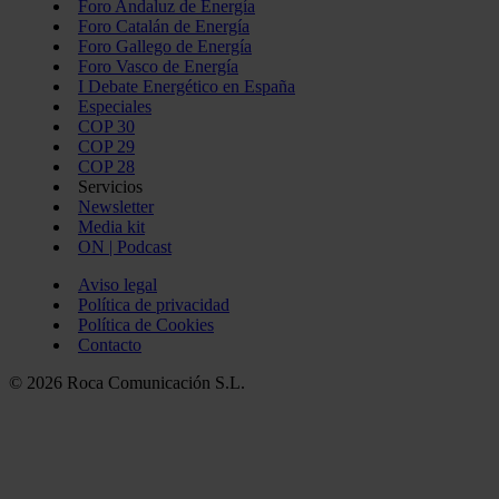
Foro Andaluz de Energía
Foro Catalán de Energía
Foro Gallego de Energía
Foro Vasco de Energía
I Debate Energético en España
Especiales
COP 30
COP 29
COP 28
Servicios
Newsletter
Media kit
ON | Podcast
Aviso legal
Política de privacidad
Política de Cookies
Contacto
© 2026 Roca Comunicación S.L.