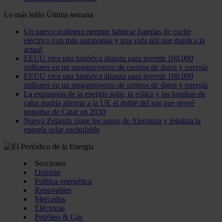
Lo más leído
Última semana
Un nuevo polímero permite fabricar baterías de coche
eléctrico con más autonomía y una vida útil que duplica la
actual
EEUU crea una histórica alianza para invertir 100.000
millones en un megaproyecto de centros de datos y energía
EEUU crea una histórica alianza para invertir 100.000
millones en un megaproyecto de centros de datos y energía
La expansión de la energía solar, la eólica y las bombas de
calor podría ahorrar a la UE el doble del gas que prevé
importar de Catar en 2030
Nueva Zelanda sigue los pasos de Alemania y legaliza la
energía solar enchufable
Secciones
Opinión
Política energética
Renovables
Mercados
Eléctricas
Petróleo & Gas