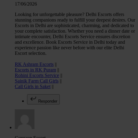
y los anuncios, ofrecer funciones de redes sociales y analiza
17/06/2026
tráfico. Además, compartimos información sobre el uso que 
Looking for unforgettable pleasure? Delhi Escorts offers
sitio web con nuestros partners de redes sociales, publicida
stunning companions ready to fulfill your deepest desires. Our
Escorts in Delhi are sophisticated, charming, and dedicated to
análisis web, quienes pueden combinarla con otra informació
your complete satisfaction. Whether you need a dinner date or
haya proporcionado o que hayan recopilado a partir del uso 
intimate encounter, Delhi Escorts Service ensures discretion
hecho de sus servicios.
and excellence. Book Escorts Service in Delhi today and
experience passion like never before with our elite Delhi
Escort selection.
RK Ashram Escorts
||
Escorts in RK Puram
||
Rohini Escorts Service
||
Sainik Farm Call Girls
||
Call Girls in Saket
||
Responder
Gurgaon Escort