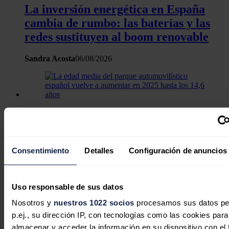
La inversión energética en España
cambia de rumbo: las baterías y las
redes sustituyen al boom renovable
Sandra Acosta
06/08/2026
La edad media del parque
automovilístico español vuelve a
aumentar en 2025 hasta los 14,6 años
Consentimiento
Detalles
Configuración de anuncios
Redacción
06/08/2026
Uso responsable de sus datos
Nosotros y
nuestros 1022 socios
procesamos sus datos pe
En defensa de la comercialización
p.ej., su dirección IP, con tecnologías como las cookies para
independiente: competencia, cercanía
almacenar y acceder la información en su dispositivo con el 