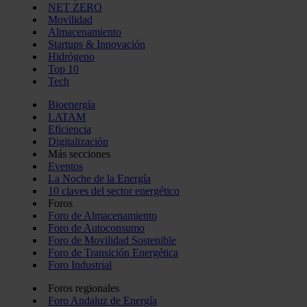
NET ZERO
Movilidad
Almacenamiento
Startups & Innovación
Hidrógeno
Top 10
Tech
Bioenergía
LATAM
Eficiencia
Digitalización
Más secciones
Eventos
La Noche de la Energía
10 claves del sector energético
Foros
Foro de Almacenamiento
Foro de Autoconsumo
Foro de Movilidad Sostenible
Foro de Transición Energética
Foro Industrial
Foros regionales
Foro Andaluz de Energía