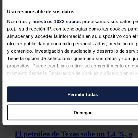
Tras reaccionar con alzas inmediatas a estos mensajes, los precios
Uso responsable de sus datos
del crudo terminaron la sesión del lunes a la baja aunque volvían
Nosotros y
nuestros 1022 socios
procesamos sus datos pe
este martes a la senda alcista, con el
Brent
acercándose a los 76 y el
WTI
a los 71 dólares por barril.
p.ej., su dirección IP, con tecnologías como las cookies para
almacenar y acceder la información en su dispositivo con el 
Noticias relacionadas
ofrecer publicidad y contenido personalizados, medición de p
y contenido, investigación de audiencia y desarrollo de servi
Tiene la opción de seleccionar quién usa sus datos y con qu
propósitos. Puede cambiar o retirar su consentimiento en cu
momento desde la Declaración de cookies o clicando en el 
consentimiento.
Permitir todas
Si lo permite, también quisiéramos:
Recopilar información sobre su ubicación geográfica
puede tener una precisión de varios metros
Denegar
Identificar su dispositivo analizándolo activamente p
características específicas (huellas digitales)
El petróleo de Texas sube un 1,4 %, a
Obtenga más información sobre cómo se procesan sus dato