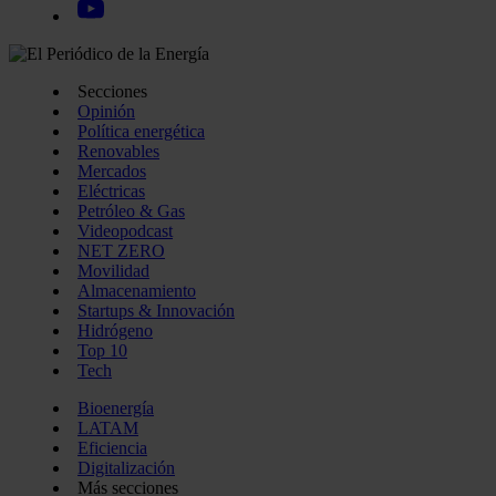
Secciones
Opinión
Política energética
Renovables
Mercados
Eléctricas
Petróleo & Gas
Videopodcast
NET ZERO
Movilidad
Almacenamiento
Startups & Innovación
Hidrógeno
Top 10
Tech
Bioenergía
LATAM
Eficiencia
Digitalización
Más secciones