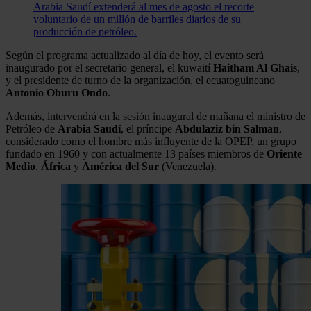
Arabia Saudí extenderá al mes de agosto el recorte
voluntario de un millón de barriles diarios de su
producción de petróleo.
Según el programa actualizado al día de hoy, el evento será
inaugurado por el secretario general, el kuwaití
Haitham Al Ghais
,
y el presidente de turno de la organización, el ecuatoguineano
Antonio Oburu Ondo
.
Además, intervendrá en la sesión inaugural de mañana el ministro de
Petróleo de
Arabia
Saudí
, el príncipe
Abdulaziz bin Salman
,
considerado como el hombre más influyente de la OPEP, un grupo
fundado en 1960 y con actualmente 13 países miembros de
Oriente
Medio
,
África
y
América
del
Sur
(Venezuela).