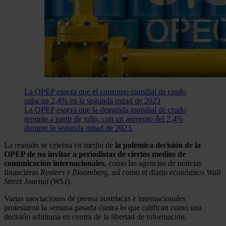
La OPEP espera que el consumo mundial de crudo
suba un 2,4% en la segunda mitad de 2023
La OPEP espera que la demanda mundial de crudo
repunte a partir de julio, con un aumento del 2,4%
durante la segunda mitad de 2023.
La reunión se celebra en medio de
la polémica decisión de la
OPEP de no invitar a periodistas de ciertos medios de
comunicación internacionales
, como las agencias de noticias
financieras
Reuters y Bloomberg
, así como el diario económico
Wall
Street Journal (WSJ)
.
Varias asociaciones de prensa austríacas e internacionales
protestaron la semana pasada contra lo que califican como una
decisión arbitraria en contra de la libertad de información.