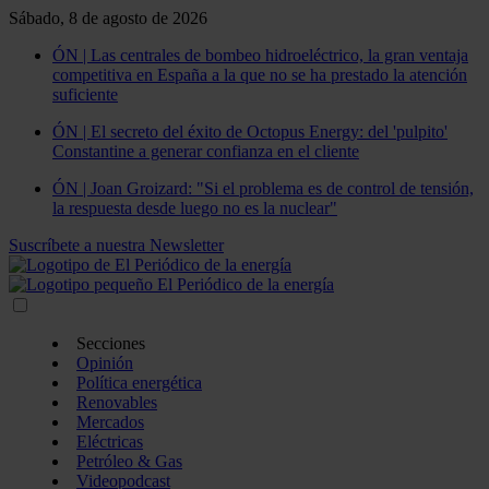
Sábado, 8 de agosto de 2026
ÓN | Las centrales de bombeo hidroeléctrico, la gran ventaja
competitiva en España a la que no se ha prestado la atención
suficiente
ÓN | El secreto del éxito de Octopus Energy: del 'pulpito'
Constantine a generar confianza en el cliente
ÓN | Joan Groizard: "Si el problema es de control de tensión,
la respuesta desde luego no es la nuclear"
Suscríbete a nuestra Newsletter
Secciones
Opinión
Política energética
Renovables
Mercados
Eléctricas
Petróleo & Gas
Videopodcast