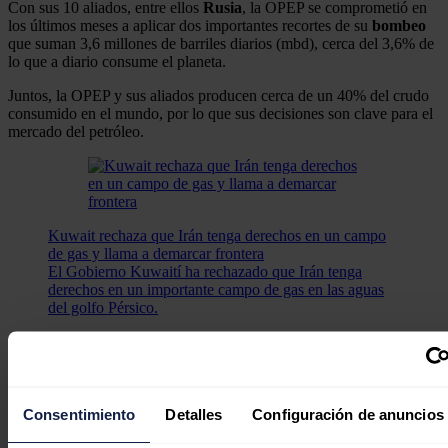
Con sus 10 aliados, entre ellos
Rusia
, la OPEP se comprometió en
los últimos meses a aplicar dos importantes recortes de su
bombeo
que suman 3,6 millones de barriles diarios (mbd), cerca del 3,6% de
lo que a diario consume el planeta.
Juntos, la OPEP y sus aliados producen cerca de un 40% del crudo
consumido en el mundo, por lo que sus decisiones son clave para el
mercado del petróleo.
Kuwait rechaza que Irán tenga derechos en un campo
de gas y llama a demarcar frontera
El Gobierno Kuwaití ha rechazado que Irán tenga
derechos en un importante campo de gas en las aguas
del golfo Pérsico.
El pasado 4 de junio, el grupo decidió extender la medida hasta fines
de 2024, al tiempo que
Arabia
Saudí
anunció para julio una
reducción adicional, de un millón de bd, y este lunes informó de que
la aplicará también al menos en agosto.
Consentimiento
Detalles
Configuración de anuncios
Por su parte,
Rusia
aseguró, también esta semana, que en el mismo
mes rebajará en 500.000 bd sus exportaciones petroleras.