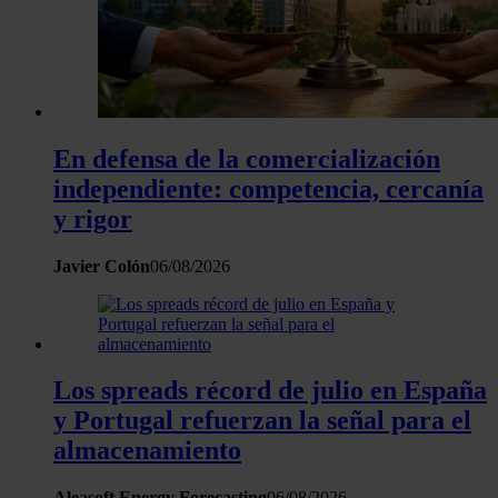
sitio web con nuestros partners de redes sociales, publicida
análisis web, quienes pueden combinarla con otra informació
haya proporcionado o que hayan recopilado a partir del uso 
hecho de sus servicios.
En defensa de la comercialización
independiente: competencia, cercanía
y rigor
Javier Colón
06/08/2026
Los spreads récord de julio en España
y Portugal refuerzan la señal para el
almacenamiento
Aleasoft Energy Forecasting
06/08/2026