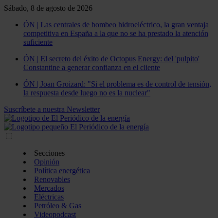
Sábado, 8 de agosto de 2026
ÓN | Las centrales de bombeo hidroeléctrico, la gran ventaja
competitiva en España a la que no se ha prestado la atención
suficiente
ÓN | El secreto del éxito de Octopus Energy: del 'pulpito'
Constantine a generar confianza en el cliente
ÓN | Joan Groizard: "Si el problema es de control de tensión,
la respuesta desde luego no es la nuclear"
Suscríbete a nuestra Newsletter
Secciones
Opinión
Política energética
Renovables
Mercados
Eléctricas
Petróleo & Gas
Videopodcast