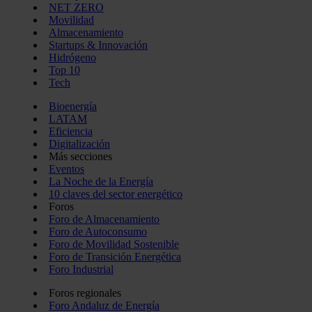
NET ZERO
Movilidad
Almacenamiento
Startups & Innovación
Hidrógeno
Top 10
Tech
Bioenergía
LATAM
Eficiencia
Digitalización
Más secciones
Eventos
La Noche de la Energía
10 claves del sector energético
Foros
Foro de Almacenamiento
Foro de Autoconsumo
Foro de Movilidad Sostenible
Foro de Transición Energética
Foro Industrial
Foros regionales
Foro Andaluz de Energía