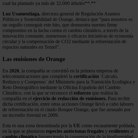
cual ha plantado ya más de 32.000 árboles**.**
Luz Usamentiaga,
directora general de Regulación Asuntos
Públicos y Sostenibilidad de Orange, destaca que “para nosotros es
un orgullo conseguir este hito, que demuestra nuestro firme
compromiso en la lucha contra el cambio climático, a través de la
innovación constante, numerosas y eficaces iniciativas de economía
circular y la compensación de CO2 mediante la reforestación de
espacios naturales en Teruel”.
Las emisiones de Orange
En
2020
, la compañía se convirtió en la primera empresa de
telecomunicaciones que completó la
certificación
¨Calculo,
Reduzco y Compenso¨ del Ministerio para la Transición Ecológica y
Reto Demográfico mediante la Oficina Española del Cambio
Climático, con la que se reconoce el
esfuerzo
que realiza la
compañía en el
ejercicio de reducción de emisiones.
Para recibir
dicha certificación, entre otras acciones Orange llevó a cabo labores
de reforestación en el citado Bosque Orange, que fue arrasado por
un incendio forestal en 2009.
Esta es una zona denominada por la
UE
como escasamente poblada,
en la que se plantaron
especies
autóctonas
frugales
y
resilientes
al
cambio
climático
favoreciendo la conservación de la biodiversidad.