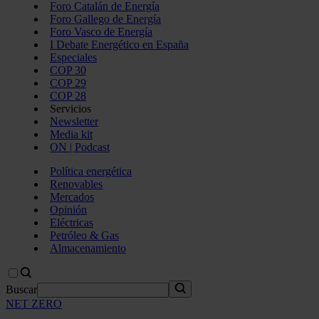
Foro Catalán de Energía
Foro Gallego de Energía
Foro Vasco de Energía
I Debate Energético en España
Especiales
COP 30
COP 29
COP 28
Servicios
Newsletter
Media kit
ON | Podcast
Política energética
Renovables
Mercados
Opinión
Eléctricas
Petróleo & Gas
Almacenamiento
Buscar
NET ZERO