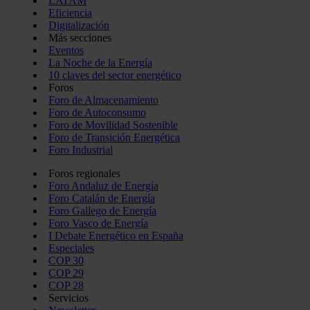
LATAM
Eficiencia
Digitalización
Más secciones
Eventos
La Noche de la Energía
10 claves del sector energético
Foros
Foro de Almacenamiento
Foro de Autoconsumo
Foro de Movilidad Sostenible
Foro de Transición Energética
Foro Industrial
Foros regionales
Foro Andaluz de Energía
Foro Catalán de Energía
Foro Gallego de Energía
Foro Vasco de Energía
I Debate Energético en España
Especiales
COP 30
COP 29
COP 28
Servicios