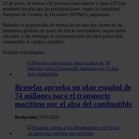
25 de junio, al menos 150 personas han muerto y otras 233 han
Obtenga más información sobre cómo se procesan sus
resultado heridas por las precipitaciones, según la Autoridad
Nacional de Gestión de Desastres (NDMA) paquistaní.
datos personales y establezca sus preferencias en la
sección de datos
. Puede cambiar o retirar su
Pakistán es responsable de menos de un uno por ciento de las
emisiones globales de gases de efecto invernadero, según datos
consentimiento en cualquier momento en la Declaración
oficiales, y sin embargo se encuentra entre los diez países más
de cookies.
vulnerables al cambio climático.
Noticias relacionadas
Las cookies de este sitio web se usan para personalizar
el contenido y los anuncios, ofrecer funciones de redes
sociales y analizar el tráfico. Además, compartimos
información sobre el uso que haga del sitio web con
nuestros partners de redes sociales, publicidad y análisis
Bruselas aprueba un plan español de
web, quienes pueden combinarla con otra información
74 millones para el transporte
que les haya proporcionado o que hayan recopilado a
marítimo por el alza del combustible
partir del uso que haya hecho de sus servicios.
Redacción
27/07/2026