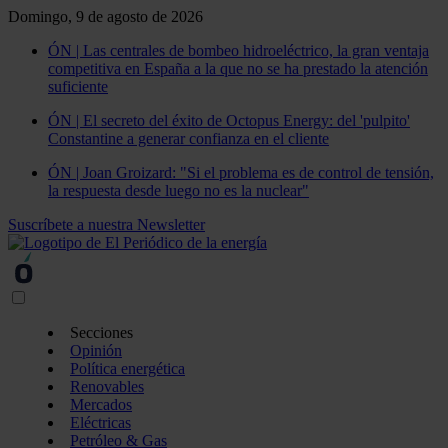
Domingo, 9 de agosto de 2026
ÓN | Las centrales de bombeo hidroeléctrico, la gran ventaja
competitiva en España a la que no se ha prestado la atención
suficiente
ÓN | El secreto del éxito de Octopus Energy: del 'pulpito'
Constantine a generar confianza en el cliente
ÓN | Joan Groizard: "Si el problema es de control de tensión,
la respuesta desde luego no es la nuclear"
Suscríbete a nuestra Newsletter
Secciones
Opinión
Política energética
Renovables
Mercados
Eléctricas
Petróleo & Gas