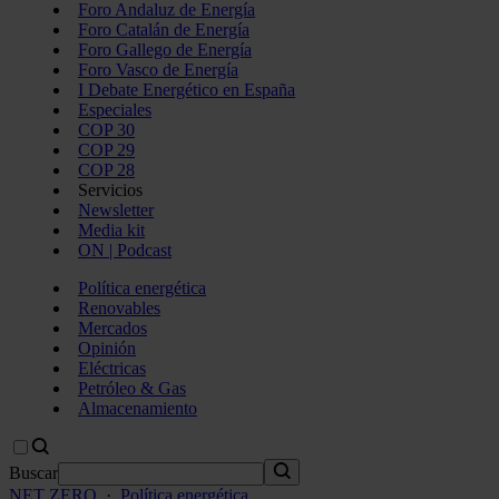
Foro Andaluz de Energía
Foro Catalán de Energía
Foro Gallego de Energía
Foro Vasco de Energía
I Debate Energético en España
Especiales
COP 30
COP 29
COP 28
Servicios
Newsletter
Media kit
ON | Podcast
Política energética
Renovables
Mercados
Opinión
Eléctricas
Petróleo & Gas
Almacenamiento
Buscar
NET ZERO
·
Política energética