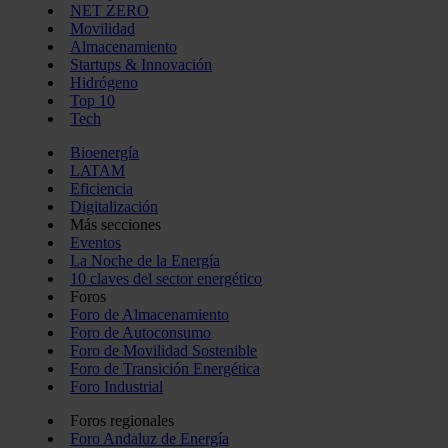
NET ZERO
Movilidad
Almacenamiento
Startups & Innovación
Hidrógeno
Top 10
Tech
Bioenergía
LATAM
Eficiencia
Digitalización
Más secciones
Eventos
La Noche de la Energía
10 claves del sector energético
Foros
Foro de Almacenamiento
Foro de Autoconsumo
Foro de Movilidad Sostenible
Foro de Transición Energética
Foro Industrial
Foros regionales
Foro Andaluz de Energía