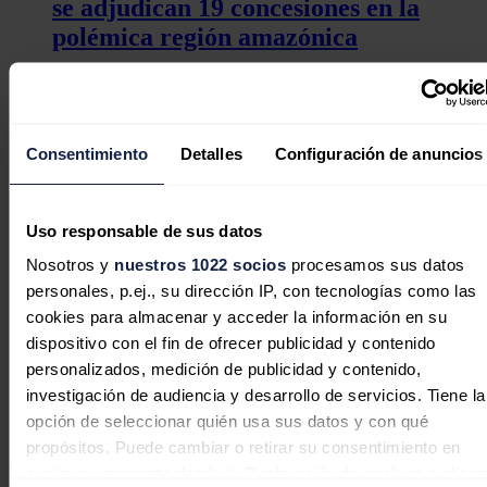
se adjudican 19 concesiones en la
polémica región amazónica
Consentimiento
Detalles
Configuración de anuncios
La petrolera Petrobras anuncia
"medidas" para defenderse de la
demanda interpuesta por Sete Brasil
Uso responsable de sus datos
Nosotros y
nuestros 1022 socios
procesamos sus datos
personales, p.ej., su dirección IP, con tecnologías como las
cookies para almacenar y acceder la información en su
La brasileña Petrobras inicia el
dispositivo con el fin de ofrecer publicidad y contenido
proceso para adjudicarse concesiones
personalizados, medición de publicidad y contenido,
en Costa de Marfil
investigación de audiencia y desarrollo de servicios. Tiene la
opción de seleccionar quién usa sus datos y con qué
Ante tal riesgo, Petrobras aún no ha conseguido la licencia
propósitos. Puede cambiar o retirar su consentimiento en
ambiental necesaria para realizar su primera perforación en un
cualquier momento desde la Declaración de cookies o clica
concesión que se adjudicó en esta misma región hace doce años.