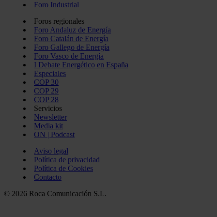
Foro Industrial
Foros regionales
Foro Andaluz de Energía
Foro Catalán de Energía
Foro Gallego de Energía
Foro Vasco de Energía
I Debate Energético en España
Especiales
COP 30
COP 29
COP 28
Servicios
Newsletter
Media kit
ON | Podcast
Aviso legal
Política de privacidad
Política de Cookies
Contacto
© 2026 Roca Comunicación S.L.