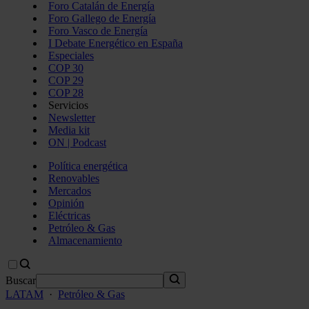
Foro Catalán de Energía
Foro Gallego de Energía
Foro Vasco de Energía
I Debate Energético en España
Especiales
COP 30
COP 29
COP 28
Servicios
Newsletter
Media kit
ON | Podcast
Política energética
Renovables
Mercados
Opinión
Eléctricas
Petróleo & Gas
Almacenamiento
Buscar
LATAM
·
Petróleo & Gas