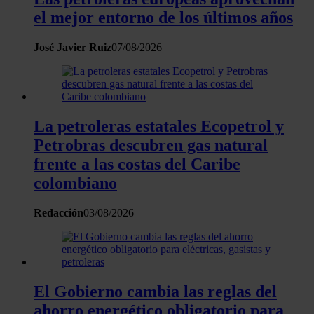
recopilado a partir del uso que haya hecho de sus servicios.
el mejor entorno de los últimos años
José Javier Ruiz
07/08/2026
La petroleras estatales Ecopetrol y
Petrobras descubren gas natural
frente a las costas del Caribe
colombiano
Redacción
03/08/2026
El Gobierno cambia las reglas del
ahorro energético obligatorio para