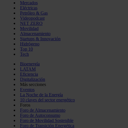
Mercados
Eléctricas
Petróleo & Gas
Videopodcast
NET ZERO
Movilidad
Almacenamiento
Startups & Innovación
Hidrógeno
Top 10
Tech
Bioenergía
LATAM
Eficiencia
Digitalización
Más secciones
Eventos
La Noche de la Energía
10 claves del sector energético
Foros
Foro de Almacenamiento
Foro de Autoconsumo
Foro de Movilidad Sostenible
Foro de Transición Energética