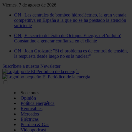
Viernes, 7 de agosto de 2026
ÓN | Las centrales de bombeo hidroeléctrico, la gran ventaja
competitiva en España a la que no se ha prestado la atención
suficiente
ÓN | El secreto del éxito de Octopus Energy: del 'pulpito'
Constantine a generar confianza en el cliente
ÓN | Joan Groizard: "Si el problema es de control de tensión,
la respuesta desde luego no es la nuclear"
Suscríbete a nuestra Newsletter
Secciones
Opinión
Política energética
Renovables
Mercados
Eléctricas
Petróleo & Gas
Videopodcast