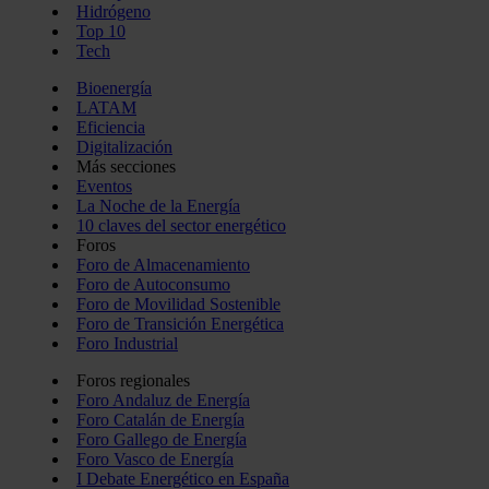
Hidrógeno
Top 10
Tech
Bioenergía
LATAM
Eficiencia
Digitalización
Más secciones
Eventos
La Noche de la Energía
10 claves del sector energético
Foros
Foro de Almacenamiento
Foro de Autoconsumo
Foro de Movilidad Sostenible
Foro de Transición Energética
Foro Industrial
Foros regionales
Foro Andaluz de Energía
Foro Catalán de Energía
Foro Gallego de Energía
Foro Vasco de Energía
I Debate Energético en España