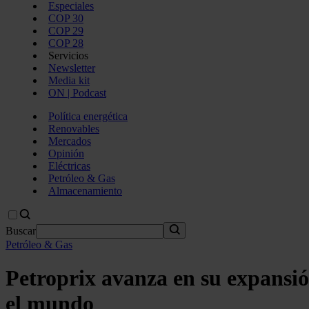
Especiales
COP 30
COP 29
COP 28
Servicios
Newsletter
Media kit
ON | Podcast
Política energética
Renovables
Mercados
Opinión
Eléctricas
Petróleo & Gas
Almacenamiento
Buscar
Petróleo & Gas
Petroprix avanza en su expansió
el mundo