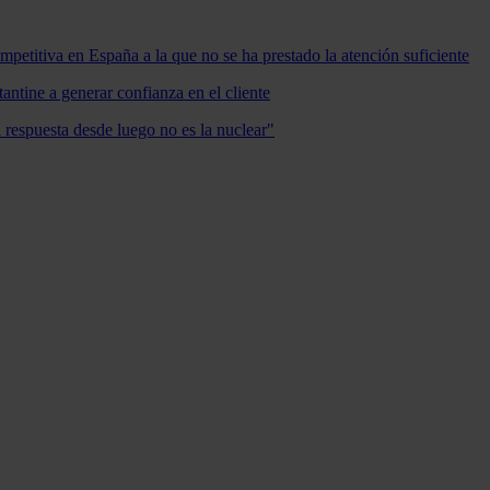
mpetitiva en España a la que no se ha prestado la atención suficiente
antine a generar confianza en el cliente
a respuesta desde luego no es la nuclear"