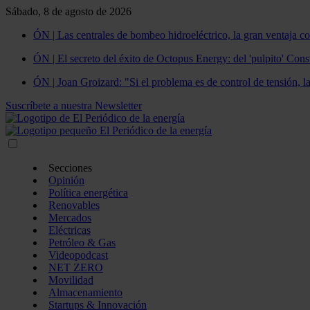
Sábado, 8 de agosto de 2026
ÓN | Las centrales de bombeo hidroeléctrico, la gran ventaja co
ÓN | El secreto del éxito de Octopus Energy: del 'pulpito' Const
ÓN | Joan Groizard: "Si el problema es de control de tensión, l
Suscríbete a nuestra Newsletter
Secciones
Opinión
Política energética
Renovables
Mercados
Eléctricas
Petróleo & Gas
Videopodcast
NET ZERO
Movilidad
Almacenamiento
Startups & Innovación