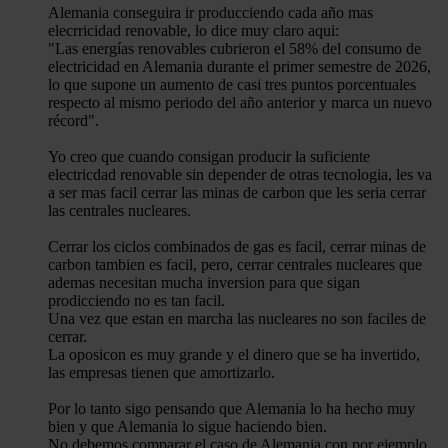
Alemania conseguira ir producciendo cada año mas
elecrricidad renovable, lo dice muy claro aqui:
"Las energías renovables cubrieron el 58% del consumo de
electricidad en Alemania durante el primer semestre de 2026,
lo que supone un aumento de casi tres puntos porcentuales
respecto al mismo periodo del año anterior y marca un nuevo
récord".
Yo creo que cuando consigan producir la suficiente
electricdad renovable sin depender de otras tecnologia, les va
a ser mas facil cerrar las minas de carbon que les seria cerrar
las centrales nucleares.
Cerrar los ciclos combinados de gas es facil, cerrar minas de
carbon tambien es facil, pero, cerrar centrales nucleares que
ademas necesitan mucha inversion para que sigan
prodicciendo no es tan facil.
Una vez que estan en marcha las nucleares no son faciles de
cerrar.
La oposicon es muy grande y el dinero que se ha invertido,
las empresas tienen que amortizarlo.
Por lo tanto sigo pensando que Alemania lo ha hecho muy
bien y que Alemania lo sigue haciendo bien.
No debemos comparar el caso de Alemania con por ejemplo