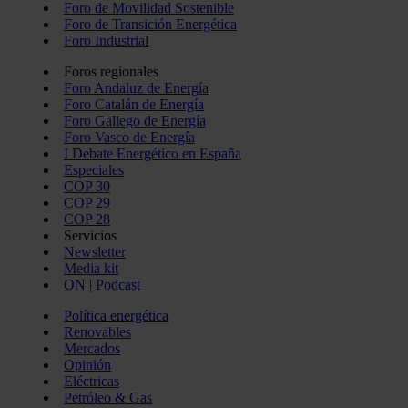
Foro de Movilidad Sostenible
Foro de Transición Energética
Foro Industrial
Foros regionales
Foro Andaluz de Energía
Foro Catalán de Energía
Foro Gallego de Energía
Foro Vasco de Energía
I Debate Energético en España
Especiales
COP 30
COP 29
COP 28
Servicios
Newsletter
Media kit
ON | Podcast
Política energética
Renovables
Mercados
Opinión
Eléctricas
Petróleo & Gas