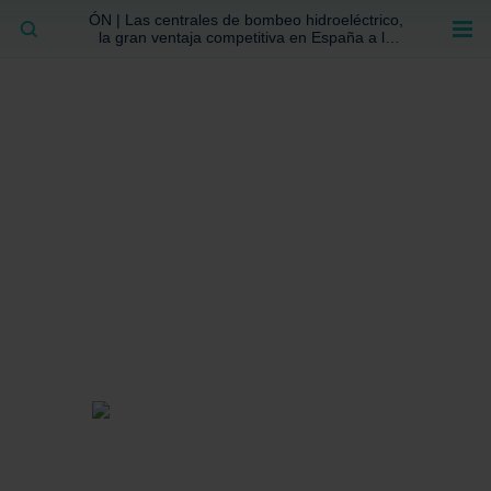
ÓN | Las centrales de bombeo hidroeléctrico,
BUSCAR
la gran ventaja competitiva en España a la
que no se ha prestado la atención suficiente