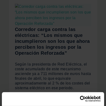
Corredor carga contra las
eléctricas: “Los mismos que
incumplieron son los que ahora
perciben los ingresos por la
Operación Reforzada”
Según la presidenta de Red Eléctrica, el
coste acumulado de este mecanismo
asciende ya a 711 millones de euros hasta
finales de abril, lo que equivale
aproximadamente al 2 % de los costes del
sistema eléctrico en ese periodo.