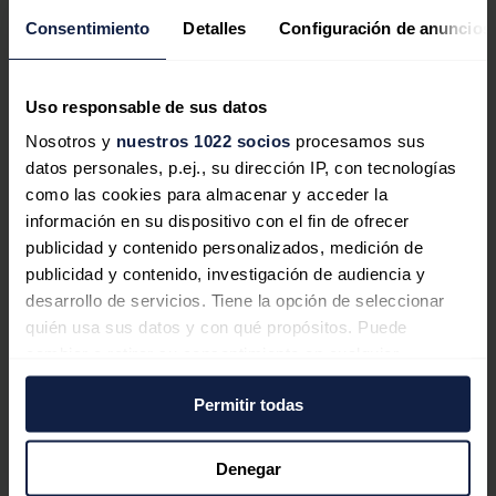
Consentimiento
Detalles
Configuración de anuncios
Su desarrollo, ha requerido de una inversión de 7,4
millones de euros, que incluye también la puesta en
servicio de la conexión de la nueva subestación con la
Uso responsable de sus datos
línea eléctrica Villalbilla-T. Ayala 220 kV. Estas
Nosotros y
nuestros 1022 socios
procesamos sus
actuaciones están incluidas en la Planificación
datos personales, p.ej., su dirección IP, con tecnologías
eléctrica vigente, y están incluidas en el listado de
como las cookies para almacenar y acceder la
proyectos financiables por la
Unión Europea –
información en su dispositivo con el fin de ofrecer
NextGenerationEU - Plan de Recuperación,
publicidad y contenido personalizados, medición de
Transformación y Resiliencia.
publicidad y contenido, investigación de audiencia y
desarrollo de servicios. Tiene la opción de seleccionar
quién usa sus datos y con qué propósitos. Puede
cambiar o retirar su consentimiento en cualquier
Noticias relacionadas
momento desde la Declaración de cookies o clicando en
Permitir todas
el Menú de consentimiento.
Si lo permite, también quisiéramos:
Denegar
Portugal aprueba una inversión de
Recopilar información sobre su ubicación