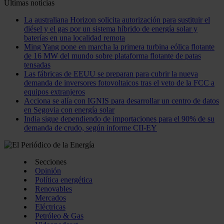
Últimas noticias
La australiana Horizon solicita autorización para sustituir el
diésel y el gas por un sistema híbrido de energía solar y
baterías en una localidad remota
Ming Yang pone en marcha la primera turbina eólica flotante
de 16 MW del mundo sobre plataforma flotante de patas
tensadas
Las fábricas de EEUU se preparan para cubrir la nueva
demanda de inversores fotovoltaicos tras el veto de la FCC a
equipos extranjeros
Acciona se alía con IGNIS para desarrollar un centro de datos
en Segovia con energía solar
India sigue dependiendo de importaciones para el 90% de su
demanda de crudo, según informe CII-EY
Secciones
Opinión
Política energética
Renovables
Mercados
Eléctricas
Petróleo & Gas