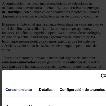
A continuación, las ideas más prometedoras se seleccionarán
mediante una convocatoria abierta dirigida al
ecosistema europeo
de 'startups'
, con el objetivo de encontrar las mejores soluciones
disponibles y evaluarlas mediante pruebas de concepto conjuntas.
El primer ámbito en el que la alianza demostrará su valor añadido es
en el del clima y la resiliencia de la red, un campo que integra
impactos climáticos, seguridad operativa e innovación tecnológica,
ya que en la actualidad Europa experimenta un aumento de los
fenómenos meteorológicos extremos, mientras que los sistemas
eléctricos evolucionan hacia fuentes de energía dependientes del
clima.
"Estos dos factores subrayan la necesidad urgente de encontrar
soluciones
innovadoras
para garantizar la
resiliencia
de la red en
toda
Europa
", ha concluido Redeia, razón por la que la alianza ha
decidido que su primer reto de innovación se centre en el clima y la
resiliencia de la red.
Noticias relacionadas
Consentimiento
Detalles
Configuración de anuncios