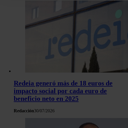
Puede cambiar o retirar su consentimiento en cualquier mo
la Declaración de cookies.
Las cookies de este sitio web se usan para personalizar el c
y los anuncios, ofrecer funciones de redes sociales y analiza
tráfico. Además, compartimos información sobre el uso que 
sitio web con nuestros partners de redes sociales, publicida
análisis web, quienes pueden combinarla con otra informació
haya proporcionado o que hayan recopilado a partir del uso 
hecho de sus servicios.
Redeia generó más de 18 euros de
impacto social por cada euro de
beneficio neto en 2025
Redacción
30/07/2026