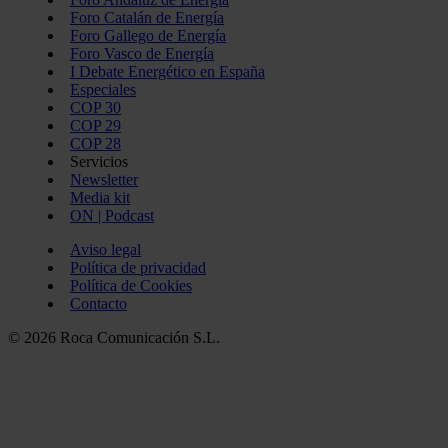
Foro Catalán de Energía
Foro Gallego de Energía
Foro Vasco de Energía
I Debate Energético en España
Especiales
COP 30
COP 29
COP 28
Servicios
Newsletter
Media kit
ON | Podcast
Aviso legal
Política de privacidad
Política de Cookies
Contacto
© 2026 Roca Comunicación S.L.