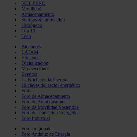
NET ZERO
Movilidad
Almacenamiento
Startups & Innovación
Hidrógeno
Top 10
Tech
Bioenergía
LATAM
Eficiencia
Digitalización
Más secciones
Eventos
La Noche de la Energía
10 claves del sector energético
Foros
Foro de Almacenamiento
Foro de Autoconsumo
Foro de Movilidad Sostenible
Foro de Transición Energética
Foro Industrial
Foros regionales
Foro Andaluz de Energía