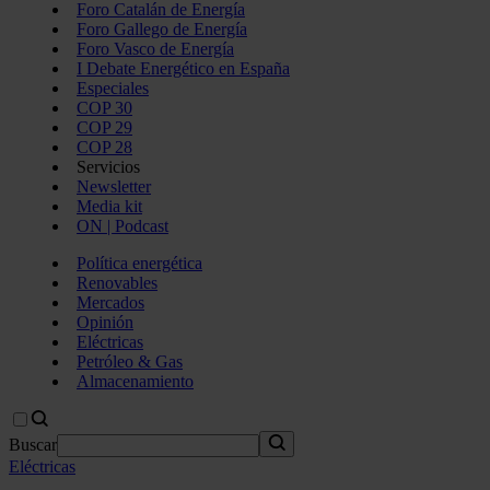
Foro Catalán de Energía
Foro Gallego de Energía
Foro Vasco de Energía
I Debate Energético en España
Especiales
COP 30
COP 29
COP 28
Servicios
Newsletter
Media kit
ON | Podcast
Política energética
Renovables
Mercados
Opinión
Eléctricas
Petróleo & Gas
Almacenamiento
Buscar
Eléctricas