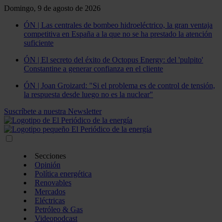
Domingo, 9 de agosto de 2026
ÓN | Las centrales de bombeo hidroeléctrico, la gran ventaja
competitiva en España a la que no se ha prestado la atención
suficiente
ÓN | El secreto del éxito de Octopus Energy: del 'pulpito'
Constantine a generar confianza en el cliente
ÓN | Joan Groizard: "Si el problema es de control de tensión,
la respuesta desde luego no es la nuclear"
Suscríbete a nuestra Newsletter
Secciones
Opinión
Política energética
Renovables
Mercados
Eléctricas
Petróleo & Gas
Videopodcast