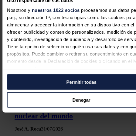
Uso responsable de sus datos
Nosotros y
nuestros 1022 socios
procesamos sus datos pe
p.ej., su dirección IP, con tecnologías como las cookies para
almacenar y acceder la información en su dispositivo con el 
ofrecer publicidad y contenido personalizados, medición de p
y contenido, investigación de audiencia y desarrollo de servi
Tiene la opción de seleccionar quién usa sus datos y con qu
propósitos. Puede cambiar o retirar su consentimiento en cu
momento desde la Declaración de cookies o clicando en el 
consentimiento.
Permitir todas
Si lo permite, también quisiéramos:
Alemania impulsa la creación de
Recopilar información sobre su ubicación geográfica
polos científicos y empresariales para
puede tener una precisión de varios metros
Denegar
Identificar su dispositivo analizándolo activamente p
construir la primera planta de fusión
características específicas (huellas digitales)
nuclear del mundo
Obtenga más información sobre cómo se procesan sus dato
personales y establezca sus preferencias en la
sección de 
José A. Roca
31/07/2026