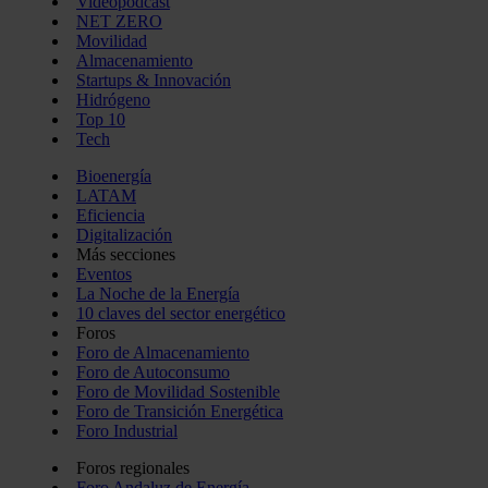
Videopodcast
NET ZERO
Movilidad
Almacenamiento
Startups & Innovación
Hidrógeno
Top 10
Tech
Bioenergía
LATAM
Eficiencia
Digitalización
Más secciones
Eventos
La Noche de la Energía
10 claves del sector energético
Foros
Foro de Almacenamiento
Foro de Autoconsumo
Foro de Movilidad Sostenible
Foro de Transición Energética
Foro Industrial
Foros regionales
Foro Andaluz de Energía