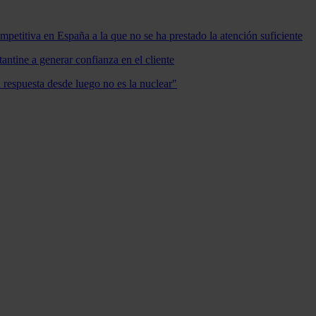
mpetitiva en España a la que no se ha prestado la atención suficiente
antine a generar confianza en el cliente
a respuesta desde luego no es la nuclear"