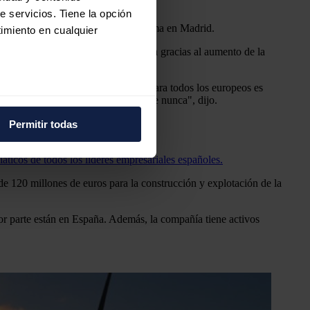
e servicios. Tiene la opción
", añadió durante el acto de la firma en Madrid.
imiento en cualquier
do la transición energética en España gracias al aumento de la
el acceso a una energía sostenible para todos los europeos es
e varios metros
ción se hacen hoy más necesarias que nunca", dijo.
icas (huellas digitales)
Permitir todas
eferencias en la
sección de
e cookies.
icos de todos los líderes empresariales españoles.
de 120 millones de euros para la construcción y explotación de la
 funciones de redes sociales
con nuestros partners de
ue les haya proporcionado o
r parte están en España. Además, la compañía tiene activos