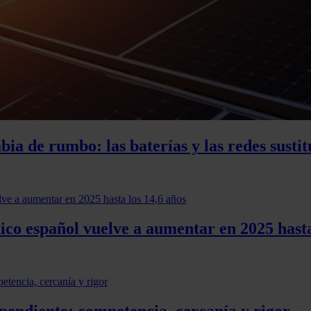
ia de rumbo: las baterías y las redes susti
co español vuelve a aumentar en 2025 hasta
pendiente: competencia, cercanía y rigor