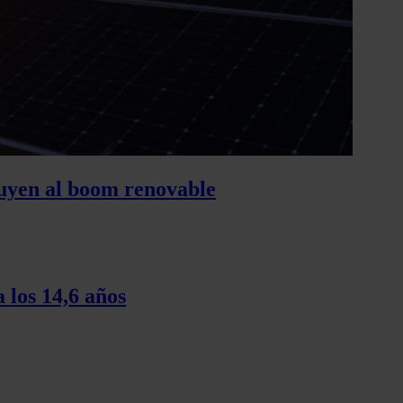
tuyen al boom renovable
 los 14,6 años