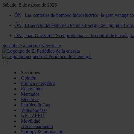
Sábado, 8 de agosto de 2026
ÓN | Las centrales de bombeo hidroeléctrico, la gran ventaja co
ÓN | El secreto del éxito de Octopus Energy: del 'pulpito' Const
ÓN | Joan Groizard: "Si el problema es de control de tensión, l
Suscríbete a nuestra Newsletter
Secciones
Opinión
Política energética
Renovables
Mercados
Eléctricas
Petróleo & Gas
Videopodcast
NET ZERO
Movilidad
Almacenamiento
Startups & Innovación