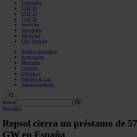
Especiales
COP 30
COP 29
COP 28
Servicios
Newsletter
Media kit
ON | Podcast
Política energética
Renovables
Mercados
Opinión
Eléctricas
Petróleo & Gas
Almacenamiento
Buscar
Mercados
Repsol cierra un préstamo de 57
GW en España