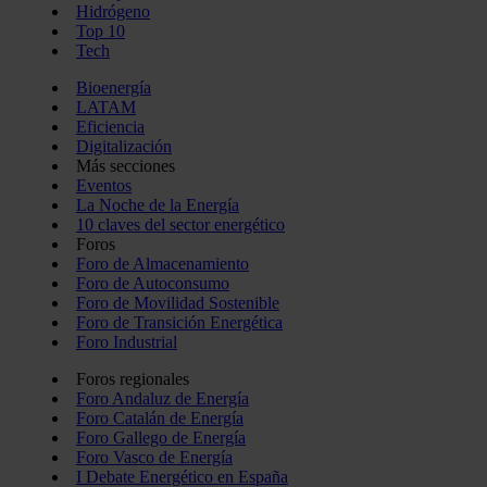
Hidrógeno
Top 10
Tech
Bioenergía
LATAM
Eficiencia
Digitalización
Más secciones
Eventos
La Noche de la Energía
10 claves del sector energético
Foros
Foro de Almacenamiento
Foro de Autoconsumo
Foro de Movilidad Sostenible
Foro de Transición Energética
Foro Industrial
Foros regionales
Foro Andaluz de Energía
Foro Catalán de Energía
Foro Gallego de Energía
Foro Vasco de Energía
I Debate Energético en España