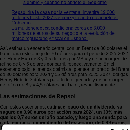
Repsol tira la casa por la ventana: invertirá 19.000
millones hasta 2027 siempre y cuando no apriete el
Gobierno
La multienergética condiciona cerca de 3.000
millones de euros de su negocio a la evolución del
marco regulatorio y fiscal en España.
Así, estima un escenario central con un Brent de 80 dólares el
barril para este año y de 70 dólares para el periodo 2025-2027,
del Henry Hub de 3 y 3,5 dólares por MBtu y de un margen de
refino de 8 y 6 dólares por barril, respectivamente. En el
escenario bajo, el menos optimista, plantea un precio del Brent
de 80 dólares para 2024 y 55 dólares para 2025-2027, del gas
Henry Hub de 3 dólares para todo el periodo y de un margen
de refino de 8 y y 4,5 dólares por barril, respectivamente.
Las estimaciones de Repsol
Con estos escenarios,
estima el pago de un dividendo ya
seguro de 0,90 euros por acción para 2024, un 30% más
que los 0,7 euros del año pasado, y luego una senda para
cada ejercicio, dependiendo del escenario, de 0,99 euros,
1,11 euros y 1,26 euros, en el mejor de ellos, y de 0,95