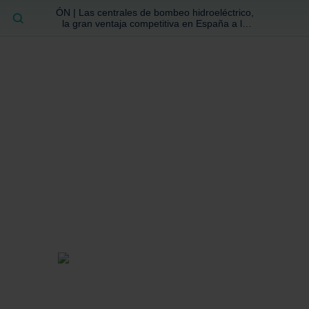
ÓN | Las centrales de bombeo hidroeléctrico,
BUSCAR
la gran ventaja competitiva en España a la
que no se ha prestado la atención suficiente