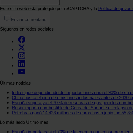
Este sitio web está protegido por reCAPTCHA y la
Política de privac
Enviar comentario
Síguenos en redes sociales
Últimas noticias
India sigue dependiendo de importaciones para el 90% de su 
China busca el pico de emisiones industriales antes de 2030 
España supera ya el 70 % de reservas de gas pero los combus
Rusia importa combustible de Corea del Sur ante el colapso de
Petrobras ganó 14.423 millones de euros hasta junio, un 55,
Lo más leído
Último mes
España importa casi el 70% de la energía que consume mientras