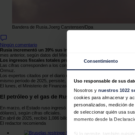
Bandera de Rusia.
Joerg Carstensen/Dpa
Ningún comentario
Rusia incrementó un 39% sus ingresos estatales (239.000 millones
mes anterior, según datos del Ministerio de Finanzas de Rusia.
Los ingresos fiscales totales procedentes de la producción y ven
Consentimiento
Las cifras corresponden a los contratos firmados en marzo, cuando el 
Ormuz.
Los expertos citados por el diario ruso
Kommersant
señalan que la d
mismo período de 2025, persiste, pero se reducirá más rápidament
Uso responsable de sus dat
El lunes, el Ministerio de Finanzas calculó el precio medio de venta d
Nosotros y
nuestros 1022 s
El petróleo y el gas de Rusia
cookies para almacenar y acce
personalizados, medición de p
En marzo, el Estado ruso ingresó 617.000 millones de rublos (8.263 m
de seleccionar quién usa sus
dólares), según cifras oficiales.
En abril de 2025, recibió 1,086 billones de rublos (14.544 millones d
momento desde la Declaració
El redactor recomienda
Si lo permite, también quisi