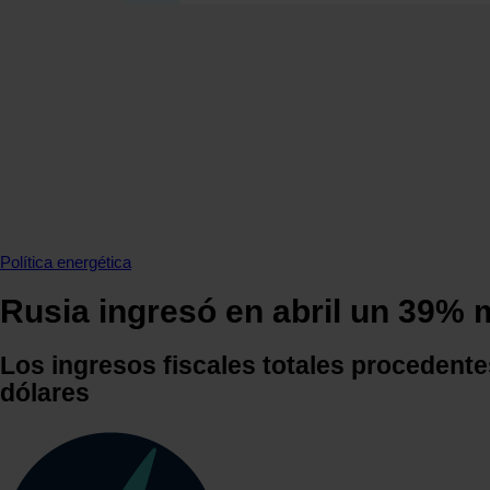
SECCIONES
OPINIÓN
POLÍTICA ENERGÉTICA
RENOVABLES
MERCADOS
ELÉCTRICAS
PETRÓLEO & GAS
VIDEOPODCAST
Política energética
NET ZERO
Rusia ingresó en abril un 39% 
MOVILIDAD
ALMACENAMIENTO
Los ingresos fiscales totales procedente
STARTUPS & INNOVACIÓN
dólares
HIDRÓGENO
TOP 10
TECH