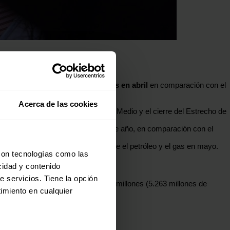
 por las ventas de petróleo y gas en abril
en comparación con el
1.458 millones de dólares).
Acerca de las cookies
il a causa de la guerra en Oriente Medio y el cierre del Estrecho de
e los primeros cuatro meses de este año, en comparación con el
udo en mayo.
izará para estimar los impuestos sobre el petróleo y el gas en mayo.
con tecnologías como las
cidad y contenido
e servicios. Tiene la opción
dólares) y en enero fueron 393.000 millones (5.263 millones de
imiento en cualquier