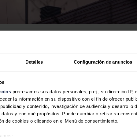
 de rublos o 3.200 millones de dólares, 2.720 millones de euros)
ta de petróleo y gas ascendieron a 855.600 millones de rublos (1
Detalles
Configuración de anuncios
precio del crudo de los Urales llegó a venderse a 77 dólares por barr
isminución de los ingresos presupuestarios de hidrocarburos durant
e, ya que se prevé que Rusia embolse aún más por sus ventas de cr
os
el crudo de Urales en abril en 94,90 dólares por barril, cifra que util
ocios
procesamos sus datos personales, p.ej., su dirección IP, 
der la información en su dispositivo con el fin de ofrecer publi
ublicidad y contenido, investigación de audiencia y desarrollo d
illones de dólares), en febrero 432.000 millones (5.785 millones de 
 datos y con qué propósitos. Puede cambiar o retirar su consent
e dólares) en impuestos de petróleo y gas.
n de cookies o clicando en el Menú de consentimiento.
éramos: