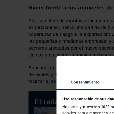
Hacer frente a los aranceles d
Así, con el fin de
ayudas
a las empresa
exportaciones, habrá una partida de 2.
coberturas de riesgo a la exportación; 
las pequeñas y medianas empresas, y u
sectores afectados por el nuevo escena
Unidos y a acceder a nuevos mercados
Sánchez ha indicado además que, el ma
de avales y de
financiación intermedi
facilitar a las empresas acceso a finan
Consentimiento
Uso responsable de sus dat
El redactor recomiend
Nosotros y
nuestros 1022 s
cookies para almacenar y acce