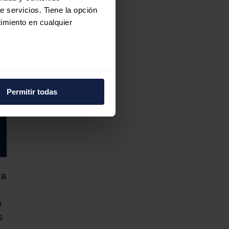
e servicios. Tiene la opción
imiento en cualquier
e varios metros
icas (huellas digitales)
Permitir todas
eferencias en la
sección de
e cookies.
 funciones de redes sociales
con nuestros partners de
ue les haya proporcionado o
ra
e
s