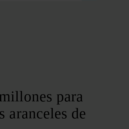
FOROS REGIONALES
FORO ANDALUZ DE ENERGÍA
FORO CATALÁN DE ENERGÍA
FORO GALLEGO DE ENERGÍA
FORO VASCO DE ENERGÍA
I DEBATE ENERGÉTICO EN ESPAÑA
ESPECIALES
COP 30
COP 29
COP 28
millones para
SERVICIOS
NEWSLETTER
s aranceles de
MEDIA KIT
ON | PODCAST