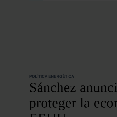
SECCIONES
OPINIÓN
POLÍTICA ENERGÉTICA
RENOVABLES
MERCADOS
ELÉCTRICAS
PETRÓLEO & GAS
VIDEOPODCAST
NET ZERO
POLÍTICA ENERGÉTICA
MOVILIDAD
Sánchez anunci
ALMACENAMIENTO
STARTUPS & INNOVACIÓN
proteger la eco
HIDRÓGENO
TOP 10
TECH