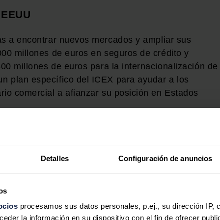
e EEUU
s a encontrar nuevos mercados y ampliar sus
000 millones de euros en seguros de crédito y
500 millones de euros para la internacionalización de
n plan específico del ICEX para ayudar a los
rio comercial a afianzar su posición en Estados
.
rco de este plan, se pondrán en marcha dos líneas
a del IC
O, dotadas con 6.000 millones de euros, par
ciación y satisfacer sus necesidades de circulante.
Detalles
Configuración de anuncios
os
a
ocios
procesamos sus datos personales, p.ej., su dirección IP, 
der la información en su dispositivo con el fin de ofrecer publi