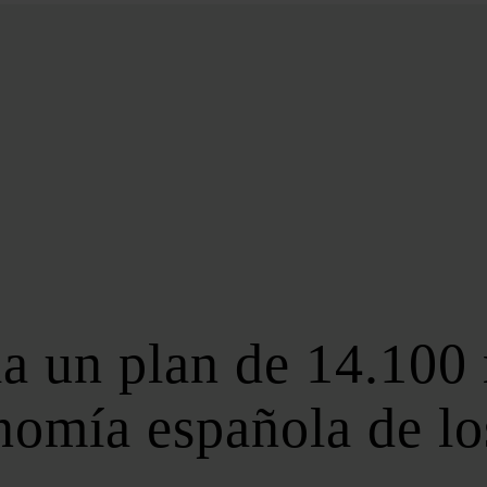
BIOENERGÍA
LATAM
EFICIENCIA
DIGITALIZACIÓN
MÁS SECCIONES
EVENTOS
LA NOCHE DE LA ENERGÍA
10 CLAVES DEL SECTOR ENERGÉTICO
FOROS
FORO DE ALMACENAMIENTO
a un plan de 14.100 
FORO DE AUTOCONSUMO
FORO DE MOVILIDAD SOSTENIBLE
nomía española de lo
FORO DE TRANSICIÓN ENERGÉTICA
FORO INDUSTRIAL