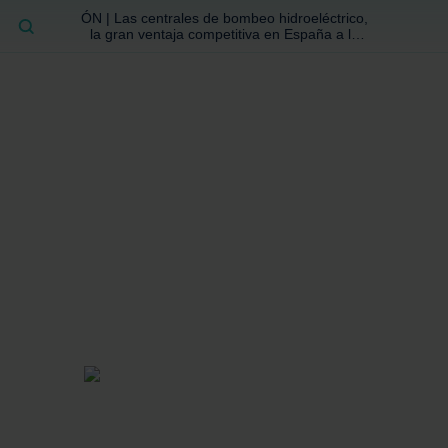
ÓN | Las centrales de bombeo hidroeléctrico,
BUSCAR
la gran ventaja competitiva en España a la
que no se ha prestado la atención suficiente