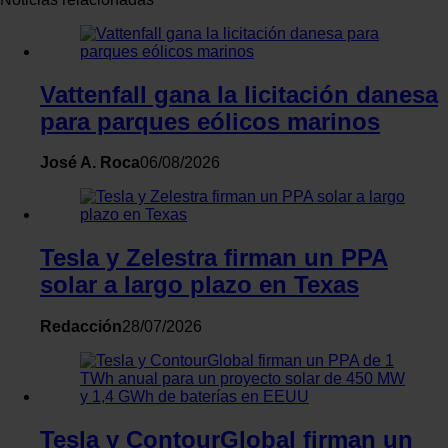
momento en la Declaración de cookies.
Las cookies de este sitio web se usan para personalizar el
contenido y los anuncios, ofrecer funciones de redes sociale
Vattenfall gana la licitación danesa
y analizar el tráfico. Además, compartimos información sobr
para parques eólicos marinos
el uso que haga del sitio web con nuestros partners de redes
sociales, publicidad y análisis web, quienes pueden combina
José A. Roca
06/08/2026
con otra información que les haya proporcionado o que haya
recopilado a partir del uso que haya hecho de sus servicios.
Tesla y Zelestra firman un PPA
solar a largo plazo en Texas
Redacción
28/07/2026
Tesla y ContourGlobal firman un