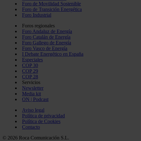
Foro de Movilidad Sostenible
Foro de Transición Energética
Foro Industrial
Foros regionales
Foro Andaluz de Energía
Foro Catalán de Energía
Foro Gallego de Energía
Foro Vasco de Energía
I Debate Energético en España
Especiales
COP 30
COP 29
COP 28
Servicios
Newsletter
Media kit
ON | Podcast
Aviso legal
Política de privacidad
Política de Cookies
Contacto
© 2026 Roca Comunicación S.L.