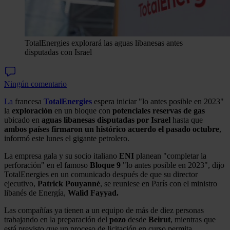
TotalEnergies explorará las aguas libanesas antes
disputadas con Israel
Ningún comentario
La
francesa
TotalEnergies
espera iniciar "lo antes posible en 2023"
la
exploración
en un bloque con
potenciales reservas de gas
ubicado en
aguas libanesas disputadas por Israel
hasta que
ambos países firmaron un histórico acuerdo el pasado octubre
,
informó este lunes el gigante petrolero.
La empresa gala y su socio italiano
ENI
planean "completar la
perforación" en el famoso
Bloque 9
"lo antes posible en 2023", dijo
TotalEnergies en un comunicado después de que su director
ejecutivo,
Patrick Pouyanné
, se reuniese en París con el ministro
libanés de Energía,
Walid Fayyad.
Las compañías ya tienen a un equipo de más de diez personas
trabajando en la preparación del
pozo
desde
Beirut
, mientras que
está previsto que un proceso de licitación en curso permita