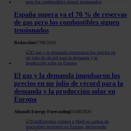
datos
. Puede cambiar o retirar su consentimiento en cualqui
momento en la Declaración de cookies.
España supera ya el 70 % de reservas
de gas pero los combustibles siguen
Las cookies de este sitio web se usan para personalizar el
tensionados
contenido y los anuncios, ofrecer funciones de redes sociale
analizar el tráfico. Además, compartimos información sobre 
Redacción
07/08/2026
uso que haga del sitio web con nuestros partners de redes
sociales, publicidad y análisis web, quienes pueden combina
con otra información que les haya proporcionado o que haya
recopilado a partir del uso que haya hecho de sus servicios.
El gas y la demanda impulsaron los
precios en un julio de récord para la
demanda y la producción solar en
Europa
Aleasoft Energy Forecasting
05/08/2026