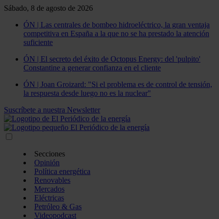
Sábado, 8 de agosto de 2026
ÓN | Las centrales de bombeo hidroeléctrico, la gran ventaja
competitiva en España a la que no se ha prestado la atención
suficiente
ÓN | El secreto del éxito de Octopus Energy: del 'pulpito'
Constantine a generar confianza en el cliente
ÓN | Joan Groizard: "Si el problema es de control de tensión,
la respuesta desde luego no es la nuclear"
Suscríbete a nuestra Newsletter
Secciones
Opinión
Política energética
Renovables
Mercados
Eléctricas
Petróleo & Gas
Videopodcast