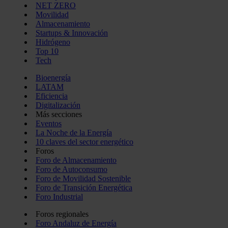
NET ZERO
Movilidad
Almacenamiento
Startups & Innovación
Hidrógeno
Top 10
Tech
Bioenergía
LATAM
Eficiencia
Digitalización
Más secciones
Eventos
La Noche de la Energía
10 claves del sector energético
Foros
Foro de Almacenamiento
Foro de Autoconsumo
Foro de Movilidad Sostenible
Foro de Transición Energética
Foro Industrial
Foros regionales
Foro Andaluz de Energía