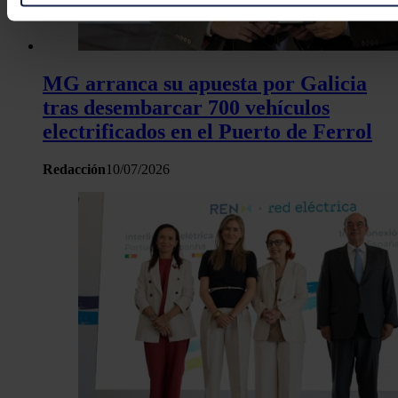
Identificar su dispositivo analizándolo activamente p
características específicas (huellas digitales)
Obtenga más información sobre cómo se procesan sus dato
personales y establezca sus preferencias en la
sección de 
MG arranca su apuesta por Galicia
Puede cambiar o retirar su consentimiento en cualquier mo
tras desembarcar 700 vehículos
la Declaración de cookies.
electrificados en el Puerto de Ferrol
Las cookies de este sitio web se usan para personalizar el c
Redacción
10/07/2026
y los anuncios, ofrecer funciones de redes sociales y analiza
tráfico. Además, compartimos información sobre el uso que 
sitio web con nuestros partners de redes sociales, publicida
análisis web, quienes pueden combinarla con otra informació
haya proporcionado o que hayan recopilado a partir del uso 
hecho de sus servicios.