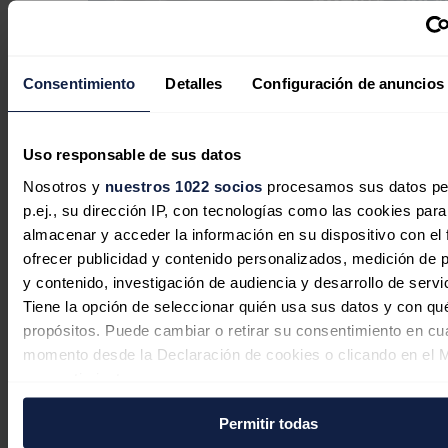
Consentimiento
Detalles
Configuración de anuncios
El petróleo Brent baja de 80 dólares
Uso responsable de sus datos
ante la perspectiva de un acuerdo
Nosotros y
nuestros 1022 socios
procesamos sus datos pe
sobre Ormuz
p.ej., su dirección IP, con tecnologías como las cookies para
almacenar y acceder la información en su dispositivo con el 
Redacción
04/08/2026
ofrecer publicidad y contenido personalizados, medición de p
y contenido, investigación de audiencia y desarrollo de servi
Tiene la opción de seleccionar quién usa sus datos y con qu
EEUU ve posible un acuerdo con Irán
propósitos. Puede cambiar o retirar su consentimiento en cu
momento desde la Declaración de cookies o clicando en el 
"hoy o mañana" para reabrir el
consentimiento.
estrecho de Ormuz
Permitir todas
Si lo permite, también quisiéramos:
Redacción
04/08/2026