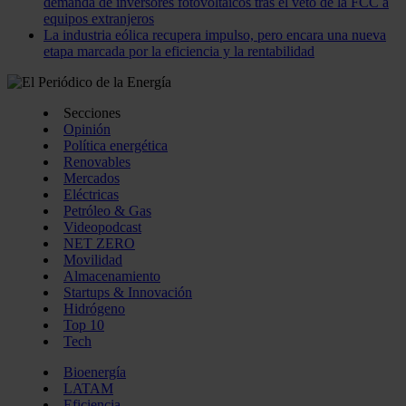
demanda de inversores fotovoltaicos tras el veto de la FCC a
equipos extranjeros
La industria eólica recupera impulso, pero encara una nueva
etapa marcada por la eficiencia y la rentabilidad
Secciones
Opinión
Política energética
Renovables
Mercados
Eléctricas
Petróleo & Gas
Videopodcast
NET ZERO
Movilidad
Almacenamiento
Startups & Innovación
Hidrógeno
Top 10
Tech
Bioenergía
LATAM
Eficiencia