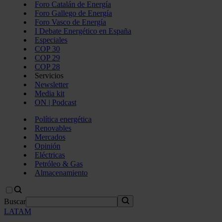
Foro Catalán de Energía
Foro Gallego de Energía
Foro Vasco de Energía
I Debate Energético en España
Especiales
COP 30
COP 29
COP 28
Servicios
Newsletter
Media kit
ON | Podcast
Política energética
Renovables
Mercados
Opinión
Eléctricas
Petróleo & Gas
Almacenamiento
Buscar
LATAM