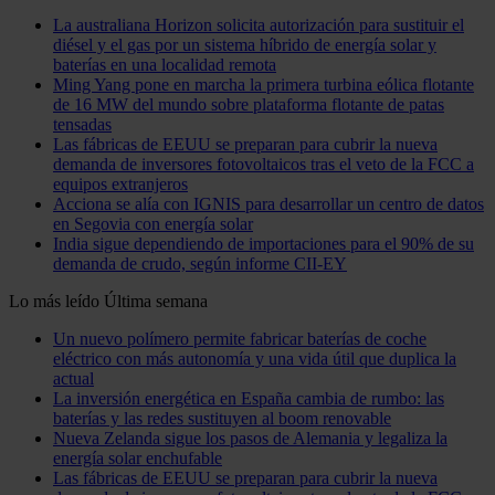
La australiana Horizon solicita autorización para sustituir el
diésel y el gas por un sistema híbrido de energía solar y
baterías en una localidad remota
Ming Yang pone en marcha la primera turbina eólica flotante
de 16 MW del mundo sobre plataforma flotante de patas
tensadas
Las fábricas de EEUU se preparan para cubrir la nueva
demanda de inversores fotovoltaicos tras el veto de la FCC a
equipos extranjeros
Acciona se alía con IGNIS para desarrollar un centro de datos
en Segovia con energía solar
India sigue dependiendo de importaciones para el 90% de su
demanda de crudo, según informe CII-EY
Lo más leído
Última semana
Un nuevo polímero permite fabricar baterías de coche
eléctrico con más autonomía y una vida útil que duplica la
actual
La inversión energética en España cambia de rumbo: las
baterías y las redes sustituyen al boom renovable
Nueva Zelanda sigue los pasos de Alemania y legaliza la
energía solar enchufable
Las fábricas de EEUU se preparan para cubrir la nueva