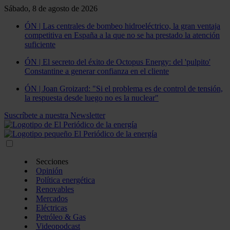
Sábado, 8 de agosto de 2026
ÓN | Las centrales de bombeo hidroeléctrico, la gran ventaja
competitiva en España a la que no se ha prestado la atención
suficiente
ÓN | El secreto del éxito de Octopus Energy: del 'pulpito'
Constantine a generar confianza en el cliente
ÓN | Joan Groizard: "Si el problema es de control de tensión,
la respuesta desde luego no es la nuclear"
Suscríbete a nuestra Newsletter
Secciones
Opinión
Política energética
Renovables
Mercados
Eléctricas
Petróleo & Gas
Videopodcast