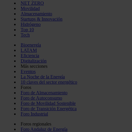
NET ZERO
Movilidad
Almacenamiento
Startups & Innovación
Hidrógeno
Top 10
Tech
Bioenergía
LATAM
Eficiencia
Digitalización
Más secciones
Eventos
La Noche de la Energía
10 claves del sector energético
Foros
Foro de Almacenamiento
Foro de Autoconsumo
Foro de Movilidad Sostenible
Foro de Transición Energética
Foro Industrial
Foros regionales
Foro Andaluz de Energía