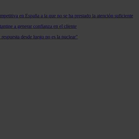
mpetitiva en España a la que no se ha prestado la atención suficiente
antine a generar confianza en el cliente
a respuesta desde luego no es la nuclear"