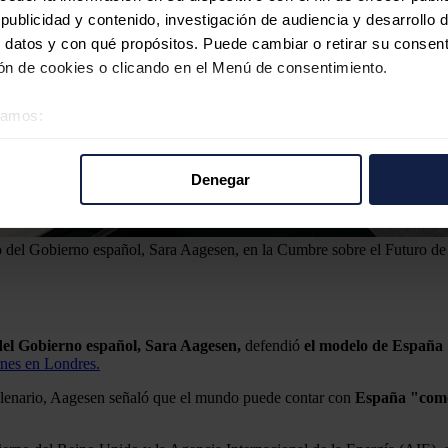
ublicidad y contenido, investigación de audiencia y desarrollo d
 datos y con qué propósitos. Puede cambiar o retirar su consent
n de cookies o clicando en el Menú de consentimiento.
éramos:
 sobre su ubicación geográfica que puede tener una precisión d
tivo analizándolo activamente para buscar características específ
Denegar
re cómo se procesan sus datos personales y establezca sus pr
rar su consentimiento en cualquier momento en la Declaración d
o del Gobierno español, Sara Aagesen, en la Cumbre sobre el Futuro de
b se usan para personalizar el contenido y los anuncios, ofrecer
s, compartimos información sobre el uso que haga del sitio web 
 análisis web, quienes pueden combinarla con otra información q
r del uso que haya hecho de sus servicios.
del Gobierno español, Sara Aagesen,
defendió
el modelo de España "
rnes en Londres.
 plenario, Aagesen señaló que el mundo puede contar con
España "como 