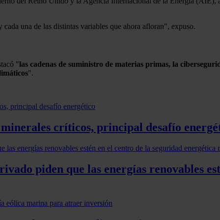
erno del Reino Unido y la Agencia Internacional de la Energía (AIE), a
 cada una de las distintas variables que ahora afloran", expuso.
stacó "
las cadenas de suministro de materias primas, la ciberseguridad
limáticos
".
 minerales críticos, principal desafío energé
rivado piden que las energías renovables est