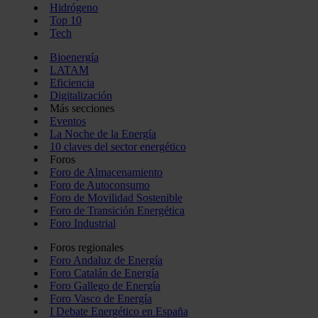
Hidrógeno
Top 10
Tech
Bioenergía
LATAM
Eficiencia
Digitalización
Más secciones
Eventos
La Noche de la Energía
10 claves del sector energético
Foros
Foro de Almacenamiento
Foro de Autoconsumo
Foro de Movilidad Sostenible
Foro de Transición Energética
Foro Industrial
Foros regionales
Foro Andaluz de Energía
Foro Catalán de Energía
Foro Gallego de Energía
Foro Vasco de Energía
I Debate Energético en España