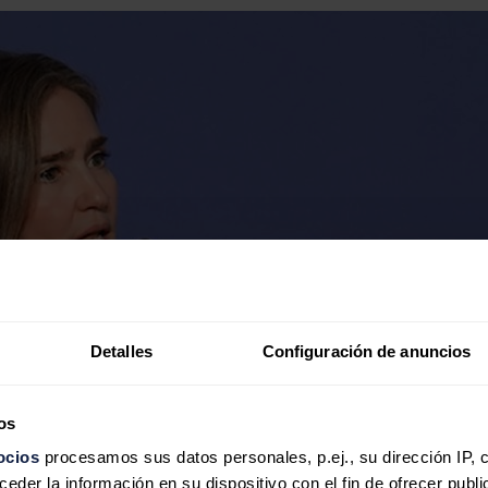
Detalles
Configuración de anuncios
os
ocios
procesamos sus datos personales, p.ej., su dirección IP, 
der la información en su dispositivo con el fin de ofrecer publi