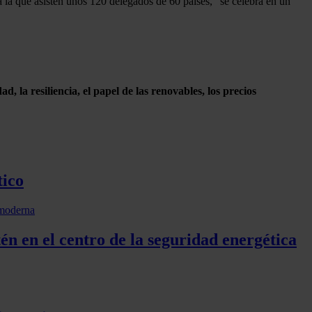
 la que asisten unos 120 delegados de 60 países, "se celebra en un
, la resiliencia, el papel de las renovables, los precios
tico
én en el centro de la seguridad energética