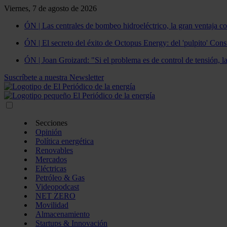
Viernes, 7 de agosto de 2026
ÓN | Las centrales de bombeo hidroeléctrico, la gran ventaja co
ÓN | El secreto del éxito de Octopus Energy: del 'pulpito' Const
ÓN | Joan Groizard: "Si el problema es de control de tensión, l
Suscríbete a nuestra Newsletter
Secciones
Opinión
Política energética
Renovables
Mercados
Eléctricas
Petróleo & Gas
Videopodcast
NET ZERO
Movilidad
Almacenamiento
Startups & Innovación