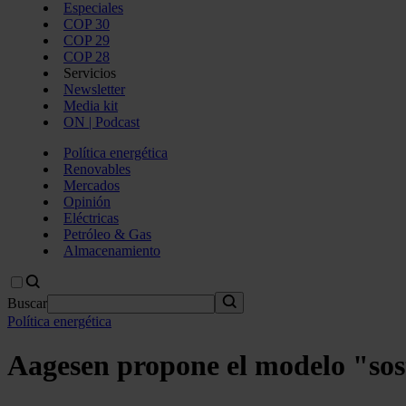
Especiales
COP 30
COP 29
COP 28
Servicios
Newsletter
Media kit
ON | Podcast
Política energética
Renovables
Mercados
Opinión
Eléctricas
Petróleo & Gas
Almacenamiento
Buscar
Política energética
Aagesen propone el modelo "sos