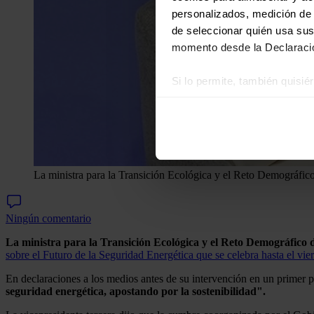
personalizados, medición de p
de seleccionar quién usa sus
momento desde la Declaració
Si lo permite, también quisi
Recopilar información
Identificar su disposi
Obtenga más información sob
datos
. Puede cambiar o reti
La ministra para la Transición Ecológica y el Reto Demográfic
Las cookies de este sitio we
y analizar el tráfico. Ademá
Ningún comentario
redes sociales, publicidad y
que hayan recopilado a parti
La ministra para la Transición Ecológica y el Reto Demográfico 
sobre el Futuro de la Seguridad Energética que se celebra hasta el vie
En declaraciones a los medios antes de su intervención en un primer
seguridad energética, apostando por la sostenibilidad".