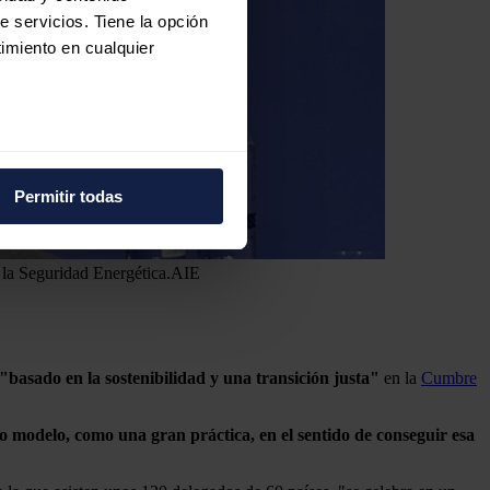
e servicios. Tiene la opción
imiento en cualquier
e varios metros
icas (huellas digitales)
Permitir todas
eferencias en la
sección de
e cookies.
 la Seguridad Energética.
AIE
 funciones de redes sociales
con nuestros partners de
ue les haya proporcionado o
basado en la sostenibilidad y una transición justa"
en la
Cumbre
modelo, como una gran práctica, en el sentido de conseguir esa