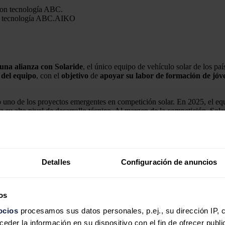
n tecnología ABC.
AIKO
una alianza con Solaride
, el único equipo de vehículo solar de los pa
 del equipo
, con el
objetivo
de
apoyar su labor de formación de jóve
uno de los proyectos emergentes en competición solar. En 2025, el equi
a su alto nivel de desarrollo técnico. Al margen de la competición, Sol
resenta una colaboración basada en la confianza tecnológica y en la apl
 trabajan en el futuro de la movilidad forma parte de la estrategia de 
Detalles
Configuración de anuncios
an en condiciones muy variables, con cambios de irradiación, vibracione
os
mayores eficiencias de la industria y a un mejor coeficiente de tempera
ocios
procesamos sus datos personales, p.ej., su dirección IP, 
n sin plata reduce el riesgo de microfisuras y contribuye a la durabilida
der la información en su dispositivo con el fin de ofrecer publi