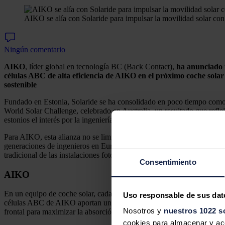
AIKO se alía con Solaride para impulsar la movilidad solar co
Ningún comentario
AIKO
, líder global en tecnología BC (Back Contact),
ha anunciado 
células ABC de alta eficiencia de AIKO en el próximo coche solar
sostenible
Fundado en Estonia, Solaride se ha consolidado en poco tiempo como 
World Solar Challenge, celebrado en Australia, un resultado que reflej
estonios el interés por la ingeniería y el emprendimiento.
Para AIKO, esta alianza no se limita al suministro de tecnología. Rep
generaciones de ingenieros en Europa. El apoyo a jóvenes talentos que
tradicional de las instalaciones fotovoltaicas.
Consentimiento
AIKO
En un equipo de coche solar, cada vatio cuenta. Estos vehículos trabaj
Uso responsable de sus dat
células ABC de AIKO aportan una ventaja técnica gracias a una de las 
Nosotros y
nuestros 1022 s
frontal para maximizar la absorción de luz, mientras que la metalizació
cookies para almacenar y acce