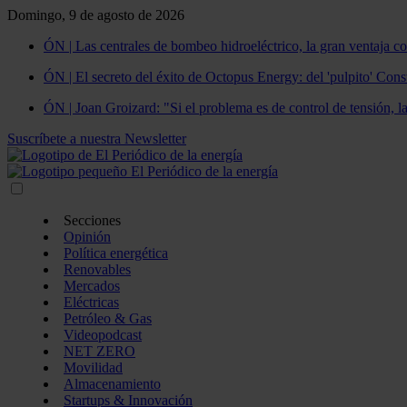
Domingo, 9 de agosto de 2026
ÓN | Las centrales de bombeo hidroeléctrico, la gran ventaja co
ÓN | El secreto del éxito de Octopus Energy: del 'pulpito' Const
ÓN | Joan Groizard: "Si el problema es de control de tensión, l
Suscríbete a nuestra Newsletter
Secciones
Opinión
Política energética
Renovables
Mercados
Eléctricas
Petróleo & Gas
Videopodcast
NET ZERO
Movilidad
Almacenamiento
Startups & Innovación