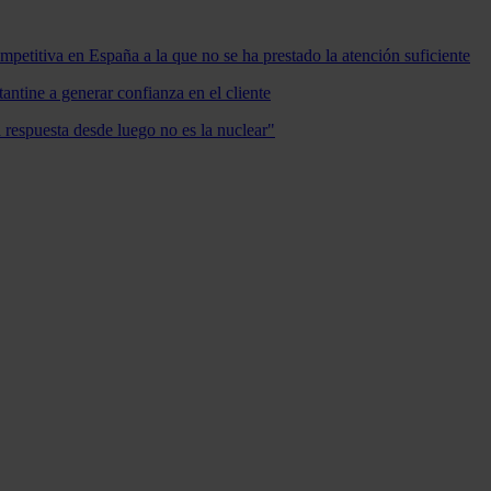
mpetitiva en España a la que no se ha prestado la atención suficiente
antine a generar confianza en el cliente
a respuesta desde luego no es la nuclear"