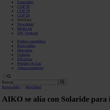
Especiales
COP 30
COP 29
COP 28
Servicios
Newsletter
Media kit
ON | Podcast
Política energética
Renovables
Mercados
Opinión
Eléctricas
Petróleo & Gas
Almacenamiento
Buscar
Renovables
·
Movilidad
AIKO se alía con Solaride para 