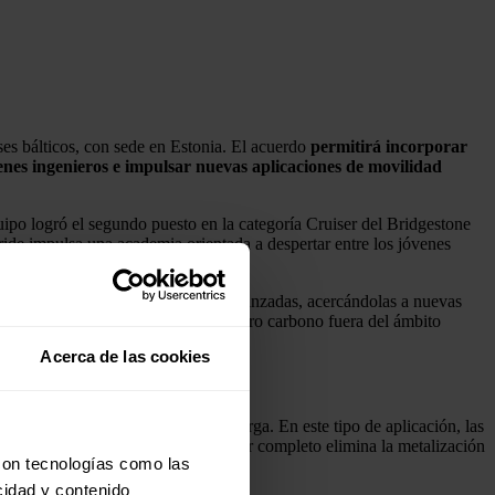
íses bálticos, con sede en Estonia. El acuerdo
permitirá incorporar
nes ingenieros e impulsar nuevas aplicaciones de movilidad
po logró el segundo puesto en la categoría Cruiser del Bridgestone
aride impulsa una academia orientada a despertar entre los jóvenes
icación real de soluciones solares avanzadas, acercándolas a nuevas
AIKO para desarrollar aplicaciones cero carbono fuera del ámbito
Acerca de las cookies
s y ciclos rápidos de carga y descarga. En este tipo de aplicación, las
tura. El diseño de contacto posterior completo elimina la metalización
con tecnologías como las
d a largo plazo.
cidad y contenido