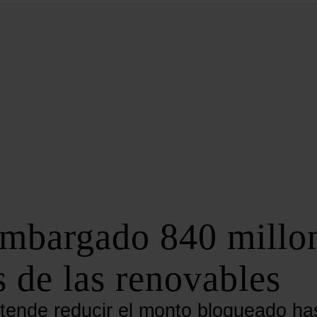
BIOENERGÍA
LATAM
EFICIENCIA
DIGITALIZACIÓN
MÁS SECCIONES
EVENTOS
LA NOCHE DE LA ENERGÍA
10 CLAVES DEL SECTOR ENERGÉTICO
FOROS
FORO DE ALMACENAMIENTO
embargado 840 millo
FORO DE AUTOCONSUMO
FORO DE MOVILIDAD SOSTENIBLE
 de las renovables
FORO DE TRANSICIÓN ENERGÉTICA
FORO INDUSTRIAL
tende reducir el monto bloqueado has