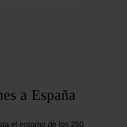
FOROS REGIONALES
FORO ANDALUZ DE ENERGÍA
FORO CATALÁN DE ENERGÍA
FORO GALLEGO DE ENERGÍA
FORO VASCO DE ENERGÍA
I DEBATE ENERGÉTICO EN ESPAÑA
ESPECIALES
COP 30
COP 29
COP 28
nes a España
SERVICIOS
NEWSLETTER
MEDIA KIT
ON | PODCAST
ta el entorno de los 250