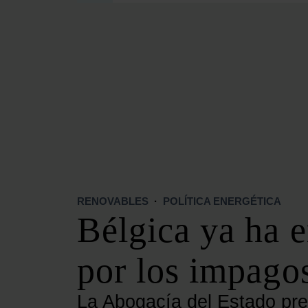
SECCIONES
OPINIÓN
POLÍTICA ENERGÉTICA
RENOVABLES
MERCADOS
ELÉCTRICAS
PETRÓLEO & GAS
VIDEOPODCAST
NET ZERO
RENOVABLES
·
POLÍTICA ENERGÉTICA
MOVILIDAD
Bélgica ya ha 
ALMACENAMIENTO
STARTUPS & INNOVACIÓN
por los impagos
HIDRÓGENO
TOP 10
La Abogacía del Estado pre
TECH