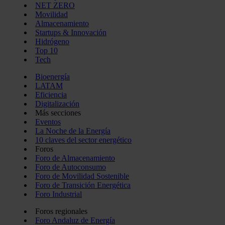
NET ZERO
Movilidad
Almacenamiento
Startups & Innovación
Hidrógeno
Top 10
Tech
Bioenergía
LATAM
Eficiencia
Digitalización
Más secciones
Eventos
La Noche de la Energía
10 claves del sector energético
Foros
Foro de Almacenamiento
Foro de Autoconsumo
Foro de Movilidad Sostenible
Foro de Transición Energética
Foro Industrial
Foros regionales
Foro Andaluz de Energía