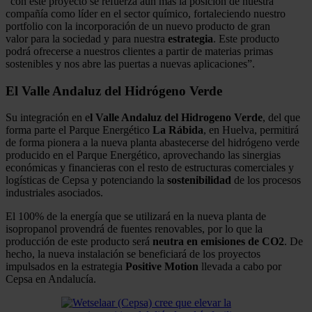
“con este proyecto se refuerza aún más la posición de nuestra
compañía como líder en el sector químico, fortaleciendo nuestro
portfolio con la incorporación de un nuevo producto de gran
valor para la sociedad y para nuestra
estrategia
. Este producto
podrá ofrecerse a nuestros clientes a partir de materias primas
sostenibles y nos abre las puertas a nuevas aplicaciones”.
El Valle Andaluz del Hidrógeno Verde
Su integración en e
l Valle Andaluz del Hidrogeno Verde
, del que
forma parte el Parque Energético
La
Rábida
, en Huelva, permitirá
de forma pionera a la nueva planta abastecerse del hidrógeno verde
producido en el Parque Energético, aprovechando las sinergias
económicas y financieras con el resto de estructuras comerciales y
logísticas de Cepsa y potenciando la
sostenibilidad
de los procesos
industriales asociados.
El 100% de la energía que se utilizará en la nueva planta de
isopropanol provendrá de fuentes renovables, por lo que la
producción de este producto será
neutra en emisiones de CO2
. De
hecho, la nueva instalación se beneficiará de los proyectos
impulsados en la estrategia
Positive Motion
llevada a cabo por
Cepsa en Andalucía.