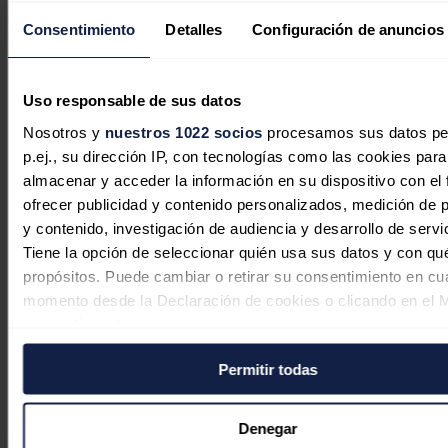
con la lucha contra el cambio climático y la transición hacia una
Consentimiento
Detalles
Configuración de anuncios
economía circular y no fósil.
La compañía es líder mundial en la producción de LAB, la principal
materia prima utilizada en detergentes biodegradables. De igual
Uso responsable de sus datos
manera, es número uno en producción de cumeno, producto
intermedio empleado en la producción de fenol y acetona, que
Nosotros y
nuestros 1022 socios
procesamos sus datos pe
constituyen la principal materia prima para la fabricación de
p.ej., su dirección IP, con tecnologías como las cookies para
plásticos de ingeniería y de las que es el segundo productor mundial.
Cepsa Química cuenta, actualmente, con más de 800 empleados y
almacenar y acceder la información en su dispositivo con el 
tiene plantas en siete países (
España, Alemania, Brasil, Canadá,
ofrecer publicidad y contenido personalizados, medición de p
China, Indonesia y Nigeri
a).
y contenido, investigación de audiencia y desarrollo de servi
Noticias relacionadas
Tiene la opción de seleccionar quién usa sus datos y con qu
propósitos. Puede cambiar o retirar su consentimiento en cu
momento desde la Declaración de cookies o clicando en el 
consentimiento.
Permitir todas
Si lo permite, también quisiéramos:
Recopilar información sobre su ubicación geográfica
puede tener una precisión de varios metros
Denegar
Identificar su dispositivo analizándolo activamente p