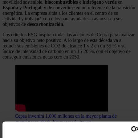
movilidad sostenible,
biocombustibles
e
hidrógeno
verde
en
España
y
Portugal
, y de convertirse en un referente de la transición
energética. La empresa sitúa a los clientes en el centro de su
actividad y trabajará con ellos para ayudarles a avanzar en sus
objetivos de
descarbonización
.
Los criterios ESG inspiran todas las acciones de Cepsa para avanzar
hacia su objetivo neto positivo. A lo largo de esta década va a
reducir sus emisiones de CO2 de alcance 1 y 2 en un 55 % y su
índice de intensidad de carbono en un 15-20 %, con el objetivo de
conseguir emisiones netas cero en 2050.
Cepsa invertirá 1.000 millones en la mayor planta de
amoníaco verde de Europa en Algeciras
Cepsa Química
e
s
el referente mundial en su sector y lidera el giro
hacia una química sostenible donde mantiene un compromiso claro