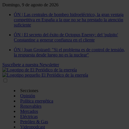
Domingo, 9 de agosto de 2026
ÓN | Las centrales de bombeo hidroeléctrico, la gran ventaja
competitiva en España a la que no se ha prestado la atención
suficiente
ÓN | El secreto del éxito de Octopus Energy: del 'pulpito'
Constantine a generar confianza en el cliente
ÓN | Joan Groizard: "Si el problema es de control de tensión,
la respuesta desde luego no es la nuclear"
Suscríbete a nuestra Newsletter
Secciones
Opinión
Política energética
Renovables
Mercados
Eléctricas
Petróleo & Gas
Videopodcast