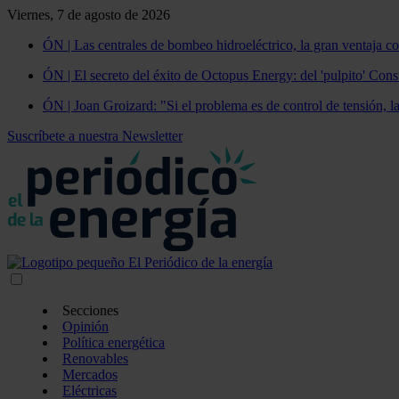
Viernes, 7 de agosto de 2026
ÓN | Las centrales de bombeo hidroeléctrico, la gran ventaja co
ÓN | El secreto del éxito de Octopus Energy: del 'pulpito' Const
ÓN | Joan Groizard: "Si el problema es de control de tensión, l
Suscríbete a nuestra Newsletter
Secciones
Opinión
Política energética
Renovables
Mercados
Eléctricas