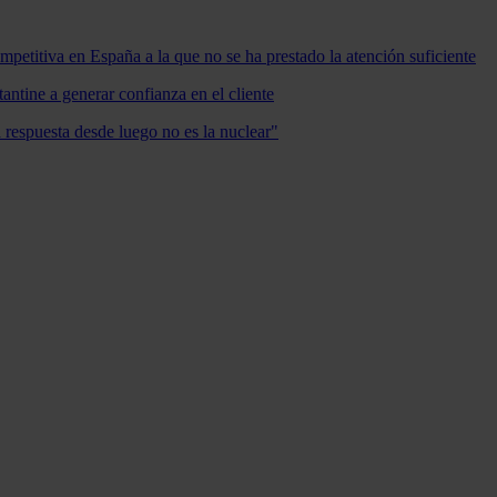
mpetitiva en España a la que no se ha prestado la atención suficiente
antine a generar confianza en el cliente
a respuesta desde luego no es la nuclear"