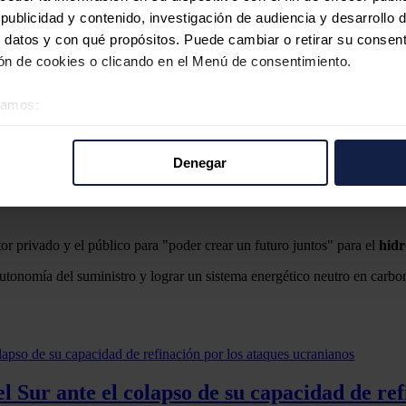
ublicidad y contenido, investigación de audiencia y desarrollo d
 datos y con qué propósitos. Puede cambiar o retirar su consent
n de cookies o clicando en el Menú de consentimiento.
éramos:
 sobre su ubicación geográfica que puede tener una precisión d
tivo analizándolo activamente para buscar características específ
Denegar
 verde de Europa en Algeciras
re cómo se procesan sus datos personales y establezca sus pr
opia España, comparados con
Estados
Unidos
, que están incentivando l
rar su consentimiento en cualquier momento en la Declaración d
b se usan para personalizar el contenido y los anuncios, ofrecer
tor privado y el público para "poder crear un futuro juntos" para el
hid
s, compartimos información sobre el uso que haga del sitio web 
 autonomía del suministro y lograr un sistema energético neutro en car
 análisis web, quienes pueden combinarla con otra información q
r del uso que haya hecho de sus servicios.
 Sur ante el colapso de su capacidad de ref