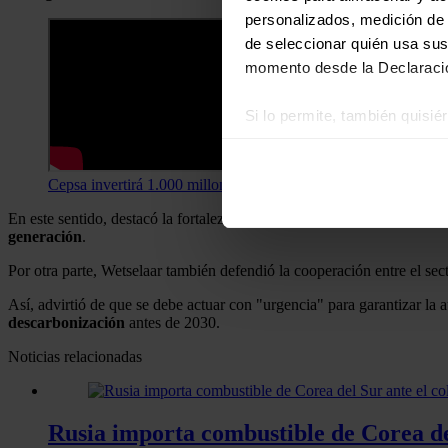
personalizados, medición de p
de seleccionar quién usa sus
momento desde la Declaració
Si lo permite, también quisi
Recopilar información
Identificar su disposi
Cepsa invertirá 1.000 millones en la mayor planta de amoníaco
Obtenga más información sob
En este sentido, destacó la fortaleza del sistema europeo o de la pr
datos
. Puede cambiar o reti
generación
.
Las cookies de este sitio we
Por otra parte, Wetselaar también defendió la cooperación entre el sec
y analizar el tráfico. Ademá
Así, advirtió de que se debe actuar con "urgencia" para garantizar la
redes sociales, publicidad y
descarbonización
antes de 2030.
que hayan recopilado a parti
Noticias relacionadas
Rusia importa combustible de Corea del