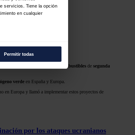
e servicios. Tiene la opción
imiento en cualquier
e varios metros
icas (huellas digitales)
Permitir todas
eferencias en la
sección de
a demanda de
hidrógeno
o de
biocombustibles
de
segunda
e cookies.
 funciones de redes sociales
rógeno
verde
en España y Europa.
con nuestros partners de
bono en Europa y llamó a implementar estos proyectos de
ue les haya proporcionado o
inación por los ataques ucranianos