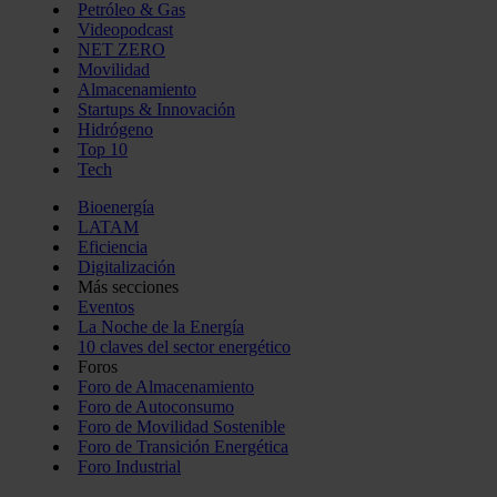
Petróleo & Gas
Videopodcast
NET ZERO
Movilidad
Almacenamiento
Startups & Innovación
Hidrógeno
Top 10
Tech
Bioenergía
LATAM
Eficiencia
Digitalización
Más secciones
Eventos
La Noche de la Energía
10 claves del sector energético
Foros
Foro de Almacenamiento
Foro de Autoconsumo
Foro de Movilidad Sostenible
Foro de Transición Energética
Foro Industrial