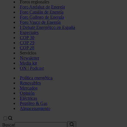
Foros regionales
Foro Andaluz de Energía
Foro Catalán de Energía
Foro Gallego de Energía
Foro Vasco de Energía
I Debate Energético en España
Especiales
COP 30
COP 29
COP 28
Servicios
Newsletter
Media kit
ON | Podcast
Política energética
Renovables
Mercados
Opinión
Eléctricas
Petróleo & Gas
Almacenamiento
Buscar