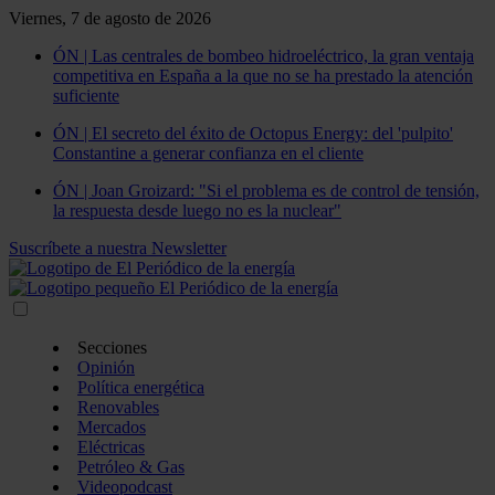
Viernes, 7 de agosto de 2026
ÓN | Las centrales de bombeo hidroeléctrico, la gran ventaja
competitiva en España a la que no se ha prestado la atención
suficiente
ÓN | El secreto del éxito de Octopus Energy: del 'pulpito'
Constantine a generar confianza en el cliente
ÓN | Joan Groizard: "Si el problema es de control de tensión,
la respuesta desde luego no es la nuclear"
Suscríbete a nuestra Newsletter
Secciones
Opinión
Política energética
Renovables
Mercados
Eléctricas
Petróleo & Gas
Videopodcast