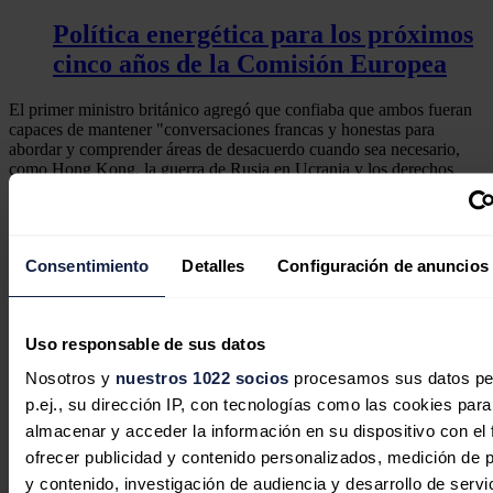
Política energética para los próximos
cinco años de la Comisión Europea
El primer ministro británico agregó que confiaba que ambos fueran
capaces de mantener "conversaciones francas y honestas para
abordar y comprender áreas de desacuerdo cuando sea necesario,
como Hong Kong, la guerra de Rusia en Ucrania y los derechos
humanos".
"Los líderes también acordaron la necesidad de (que exista) una
relación estable y consistente entre el
Reino Unido y China
, que
Consentimiento
Detalles
Configuración de anuncios
incluya el diálogo entre sus respectivos ministros de Interior y de
Asuntos Exteriores", apuntó la portavoz de Downing Street.
Noticias relacionadas
Uso responsable de sus datos
Nosotros y
nuestros 1022 socios
procesamos sus datos pe
p.ej., su dirección IP, con tecnologías como las cookies para
almacenar y acceder la información en su dispositivo con el 
ofrecer publicidad y contenido personalizados, medición de p
y contenido, investigación de audiencia y desarrollo de servi