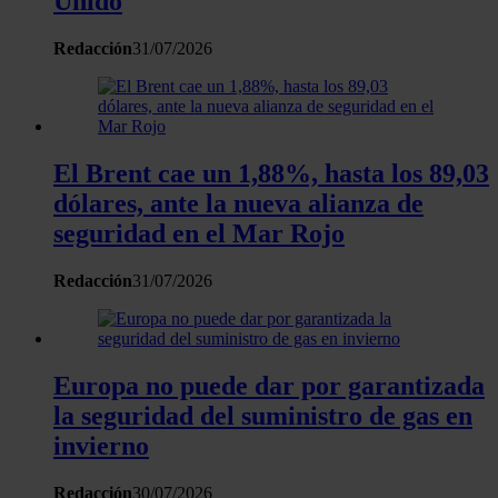
Unido
sitio web con nuestros partners de redes sociales, publicida
análisis web, quienes pueden combinarla con otra informació
Redacción
31/07/2026
haya proporcionado o que hayan recopilado a partir del uso 
hecho de sus servicios.
El Brent cae un 1,88%, hasta los 89,03
dólares, ante la nueva alianza de
seguridad en el Mar Rojo
Redacción
31/07/2026
Europa no puede dar por garantizada
la seguridad del suministro de gas en
invierno
Redacción
30/07/2026