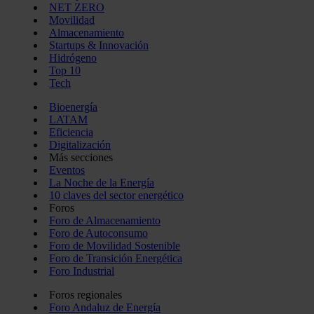
NET ZERO
Movilidad
Almacenamiento
Startups & Innovación
Hidrógeno
Top 10
Tech
Bioenergía
LATAM
Eficiencia
Digitalización
Más secciones
Eventos
La Noche de la Energía
10 claves del sector energético
Foros
Foro de Almacenamiento
Foro de Autoconsumo
Foro de Movilidad Sostenible
Foro de Transición Energética
Foro Industrial
Foros regionales
Foro Andaluz de Energía