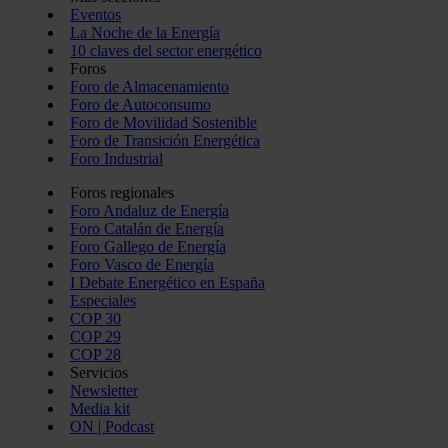
Eventos
La Noche de la Energía
10 claves del sector energético
Foros
Foro de Almacenamiento
Foro de Autoconsumo
Foro de Movilidad Sostenible
Foro de Transición Energética
Foro Industrial
Foros regionales
Foro Andaluz de Energía
Foro Catalán de Energía
Foro Gallego de Energía
Foro Vasco de Energía
I Debate Energético en España
Especiales
COP 30
COP 29
COP 28
Servicios
Newsletter
Media kit
ON | Podcast