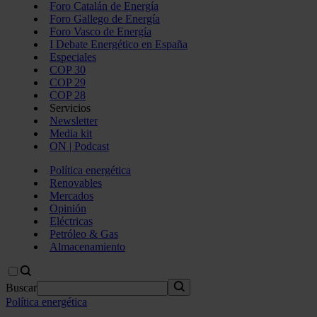
Foro Catalán de Energía
Foro Gallego de Energía
Foro Vasco de Energía
I Debate Energético en España
Especiales
COP 30
COP 29
COP 28
Servicios
Newsletter
Media kit
ON | Podcast
Política energética
Renovables
Mercados
Opinión
Eléctricas
Petróleo & Gas
Almacenamiento
Buscar
Política energética