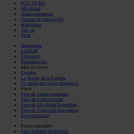
NET ZERO
Movilidad
Almacenamiento
Startups & Innovación
Hidrógeno
Top 10
Tech
Bioenergía
LATAM
Eficiencia
Digitalización
Más secciones
Eventos
La Noche de la Energía
10 claves del sector energético
Foros
Foro de Almacenamiento
Foro de Autoconsumo
Foro de Movilidad Sostenible
Foro de Transición Energética
Foro Industrial
Foros regionales
Foro Andaluz de Energía