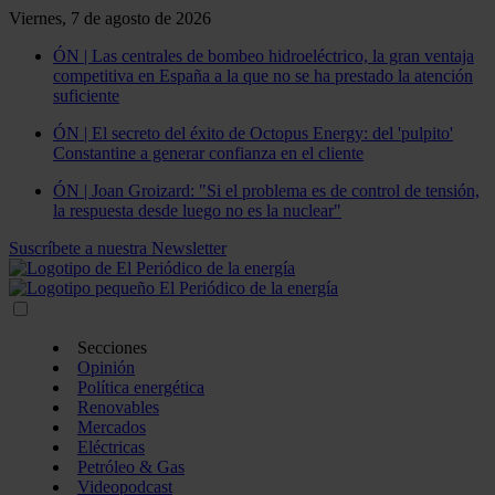
Viernes, 7 de agosto de 2026
ÓN | Las centrales de bombeo hidroeléctrico, la gran ventaja
competitiva en España a la que no se ha prestado la atención
suficiente
ÓN | El secreto del éxito de Octopus Energy: del 'pulpito'
Constantine a generar confianza en el cliente
ÓN | Joan Groizard: "Si el problema es de control de tensión,
la respuesta desde luego no es la nuclear"
Suscríbete a nuestra Newsletter
Secciones
Opinión
Política energética
Renovables
Mercados
Eléctricas
Petróleo & Gas
Videopodcast