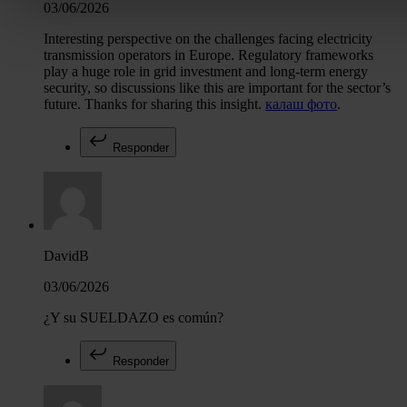
Obtenga más información sobre cómo se procesan sus dato
03/06/2026
personales y establezca sus preferencias en la
sección de 
Interesting perspective on the challenges facing electricity
Puede cambiar o retirar su consentimiento en cualquier mo
transmission operators in Europe. Regulatory frameworks
play a huge role in grid investment and long-term energy
la Declaración de cookies.
security, so discussions like this are important for the sector’s
future. Thanks for sharing this insight.
калаш фото
.
Las cookies de este sitio web se usan para personalizar el c
y los anuncios, ofrecer funciones de redes sociales y analiza
Responder
tráfico. Además, compartimos información sobre el uso que 
sitio web con nuestros partners de redes sociales, publicida
análisis web, quienes pueden combinarla con otra informació
haya proporcionado o que hayan recopilado a partir del uso 
hecho de sus servicios.
DavidB
03/06/2026
¿Y su SUELDAZO es común?
Responder