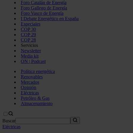
Foro Catalán de Energía
Foro Gallego de Energía
Foro Vasco de Energía
I Debate Energético en España
Especiales
COP 30
COP 29
COP 28
Servicios
Newsletter
Media kit
ON | Podcast
Política energética
Renovables
Mercados
Opinión
Eléctricas
Petróleo & Gas
Almacenamiento
Buscar
Eléctricas