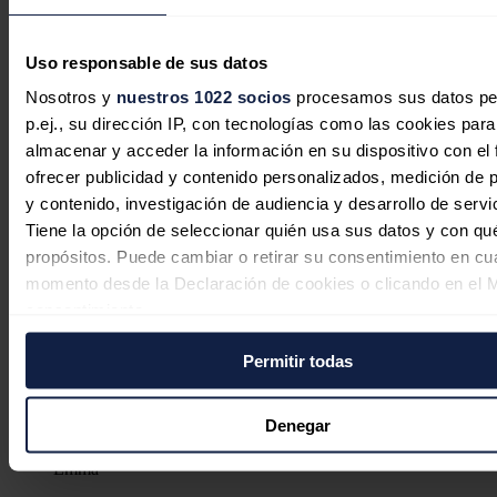
Uso responsable de sus datos
Nosotros y
nuestros 1022 socios
procesamos sus datos pe
p.ej., su dirección IP, con tecnologías como las cookies para
almacenar y acceder la información en su dispositivo con el 
ofrecer publicidad y contenido personalizados, medición de p
Red Eléctrica prevé una reducción de
y contenido, investigación de audiencia y desarrollo de servi
5 GW en la producción solar en la
Tiene la opción de seleccionar quién usa sus datos y con qu
Península por el eclipse
propósitos. Puede cambiar o retirar su consentimiento en cu
momento desde la Declaración de cookies o clicando en el 
Redacción
06/08/2026
consentimiento.
7 comentarios
Permitir todas
Si lo permite, también quisiéramos:
Recopilar información sobre su ubicación geográfica
puede tener una precisión de varios metros
Denegar
Identificar su dispositivo analizándolo activamente p
Emma
características específicas (huellas digitales)