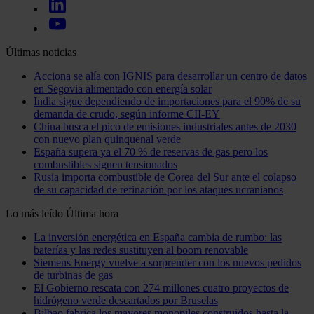
Últimas noticias
Acciona se alía con IGNIS para desarrollar un centro de datos
en Segovia alimentado con energía solar
India sigue dependiendo de importaciones para el 90% de su
demanda de crudo, según informe CII-EY
China busca el pico de emisiones industriales antes de 2030
con nuevo plan quinquenal verde
España supera ya el 70 % de reservas de gas pero los
combustibles siguen tensionados
Rusia importa combustible de Corea del Sur ante el colapso
de su capacidad de refinación por los ataques ucranianos
Lo más leído
Última hora
La inversión energética en España cambia de rumbo: las
baterías y las redes sustituyen al boom renovable
Siemens Energy vuelve a sorprender con los nuevos pedidos
de turbinas de gas
El Gobierno rescata con 274 millones cuatro proyectos de
hidrógeno verde descartados por Bruselas
Bilbao fabrica los mayores monopiles construidos hasta la