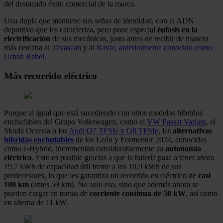
del destacado éxito comercial de la marca.
Una dupla que mantiene sus señas de identidad, con el ADN
deportivo que les caracteriza, pero pone especial
énfasis en la
electrificación
de sus mecánicas, justo antes de recibir de manera
más cercana al
Tavascan
y al
Raval, anteriormente conocido como
Urban Rebel
.
Más recorrido eléctrico
Porque al igual que está sucediendo con otros modelos híbridos
enchufables del Grupo Volkswagen, como el
VW Passat Variant
, el
Skoda Octavia o los
Audi Q7 TFSIe y Q8 TFSIe
, las
alternativas
híbridas enchufables
de los León y Formentor 2024, conocidas
como e-Hybrid, incrementan considerablemente su
autonomía
eléctrica
. Esto es posible gracias a que la batería pasa a tener ahora
19,7 kWh de capacidad útil frente a los 10,9 kWh de sus
predecesores, lo que les garantiza un recorrido en eléctrico de
casi
100 km
(antes 59 km). No solo eso, sino que además ahora se
pueden cargar en tomas de
corriente continua de 50 kW
, así como
en alterna de 11 kW.