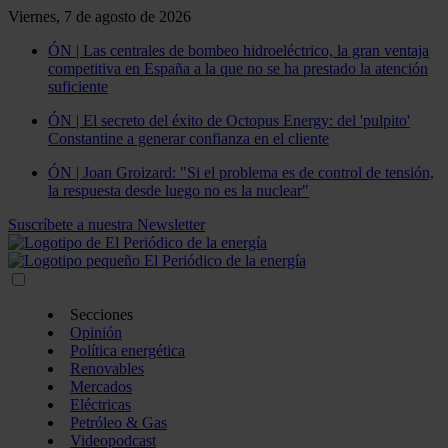
Viernes, 7 de agosto de 2026
ÓN | Las centrales de bombeo hidroeléctrico, la gran ventaja
competitiva en España a la que no se ha prestado la atención
suficiente
ÓN | El secreto del éxito de Octopus Energy: del 'pulpito'
Constantine a generar confianza en el cliente
ÓN | Joan Groizard: "Si el problema es de control de tensión,
la respuesta desde luego no es la nuclear"
Suscríbete a nuestra Newsletter
Secciones
Opinión
Política energética
Renovables
Mercados
Eléctricas
Petróleo & Gas
Videopodcast