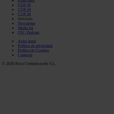
Especiales
COP 30
COP 29
COP 28
Servicios
Newsletter
Media kit
ON | Podcast
Aviso legal
Política de privacidad
Política de Cookies
Contacto
© 2026 Roca Comunicación S.L.