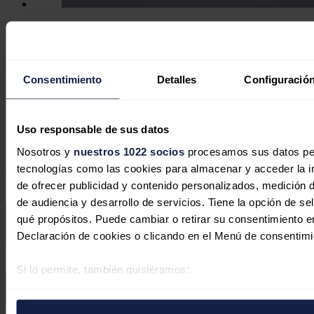
Denza amplía su ofensiva europea con
los nuevos BAO 5 y Z presentados en
Goodwood
Consentimiento
Detalles
Configuración
Karam El Shenawy
10/07/2026
No hay comentarios
Uso responsable de sus datos
Deja tu comentario
Nosotros y
nuestros 1022 socios
procesamos sus datos pers
tecnologías como las cookies para almacenar y acceder la in
Tu dirección de correo electrónico no será publicada. Todos los
de ofrecer publicidad y contenido personalizados, medición d
campos son obligatorios
de audiencia y desarrollo de servicios. Tiene la opción de s
qué propósitos. Puede cambiar o retirar su consentimiento 
Declaración de cookies o clicando en el Menú de consentimi
Este sitio web está protegido por reCAPTCHA y la
Política de
privacidad
y
Términos de servicio
de Google aplican.
Si lo permite, también quisiéramos:
Recopilar información sobre su ubicación geográfica 
Enviar comentario
varios metros