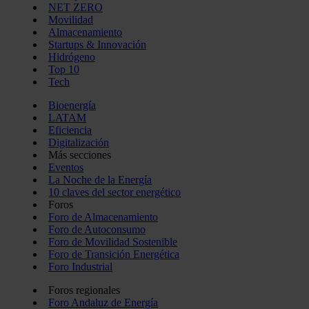
NET ZERO
Movilidad
Almacenamiento
Startups & Innovación
Hidrógeno
Top 10
Tech
Bioenergía
LATAM
Eficiencia
Digitalización
Más secciones
Eventos
La Noche de la Energía
10 claves del sector energético
Foros
Foro de Almacenamiento
Foro de Autoconsumo
Foro de Movilidad Sostenible
Foro de Transición Energética
Foro Industrial
Foros regionales
Foro Andaluz de Energía