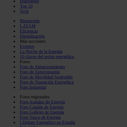
Hidrógeno
Top 10
Tech
Bioenergía
LATAM
Eficiencia
Digitalización
Más secciones
Eventos
La Noche de la Energía
10 claves del sector energético
Foros
Foro de Almacenamiento
Foro de Autoconsumo
Foro de Movilidad Sostenible
Foro de Transición Energética
Foro Industrial
Foros regionales
Foro Andaluz de Energía
Foro Catalán de Energía
Foro Gallego de Energía
Foro Vasco de Energía
I Debate Energético en España