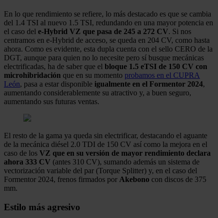
En lo que rendimiento se refiere, lo más destacado es que se cambia
del 1.4 TSI al nuevo 1.5 TSI, redundando en una mayor potencia en
el caso del
e-Hybrid VZ que pasa de 245 a 272 CV
. Si nos
centramos en e-Hybrid de acceso, se queda en 204 CV, como hasta
ahora. Como es evidente, esta dupla cuenta con el sello CERO de la
DGT, aunque para quien no lo necesite pero sí busque mecánicas
electrificadas, ha de saber que el
bloque 1.5 eTSI de 150 CV con
microhibridación
que en su momento
probamos en el CUPRA
León
, pasa a estar disponible
igualmente en el Formentor 2024
,
aumentando considerablemente su atractivo y, a buen seguro,
aumentando sus futuras ventas.
El resto de la gama ya queda sin electrificar, destacando el aguante
de la mecánica diésel 2.0 TDI de 150 CV así como la mejora en el
caso de los
VZ que en su versión de mayor rendimiento declara
ahora 333 CV
(antes 310 CV), sumando además un sistema de
vectorización variable del par (Torque Splitter) y, en el caso del
Formentor 2024, frenos firmados por
Akebono
con discos de 375
mm.
Estilo más agresivo