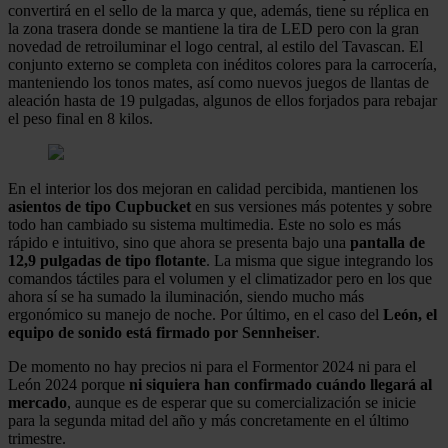
convertirá en el sello de la marca y que, además, tiene su réplica en
la zona trasera donde se mantiene la tira de LED pero con la gran
novedad de retroiluminar el logo central, al estilo del Tavascan. El
conjunto externo se completa con inéditos colores para la carrocería,
manteniendo los tonos mates, así como nuevos juegos de llantas de
aleación hasta de 19 pulgadas, algunos de ellos forjados para rebajar
el peso final en 8 kilos.
En el interior los dos mejoran en calidad percibida, mantienen los
asientos de tipo Cupbucket
en sus versiones más potentes y sobre
todo han cambiado su sistema multimedia. Este no solo es más
rápido e intuitivo, sino que ahora se presenta bajo una
pantalla de
12,9 pulgadas de tipo flotante
. La misma que sigue integrando los
comandos táctiles para el volumen y el climatizador pero en los que
ahora sí se ha sumado la iluminación, siendo mucho más
ergonómico su manejo de noche. Por último, en el caso del
León, el
equipo de sonido está firmado por Sennheiser
.
De momento no hay precios ni para el Formentor 2024 ni para el
León 2024 porque
ni siquiera han confirmado cuándo llegará al
mercado
, aunque es de esperar que su comercialización se inicie
para la segunda mitad del año y más concretamente en el último
trimestre.