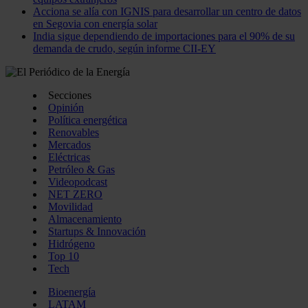
Acciona se alía con IGNIS para desarrollar un centro de datos
en Segovia con energía solar
India sigue dependiendo de importaciones para el 90% de su
demanda de crudo, según informe CII-EY
Secciones
Opinión
Política energética
Renovables
Mercados
Eléctricas
Petróleo & Gas
Videopodcast
NET ZERO
Movilidad
Almacenamiento
Startups & Innovación
Hidrógeno
Top 10
Tech
Bioenergía
LATAM