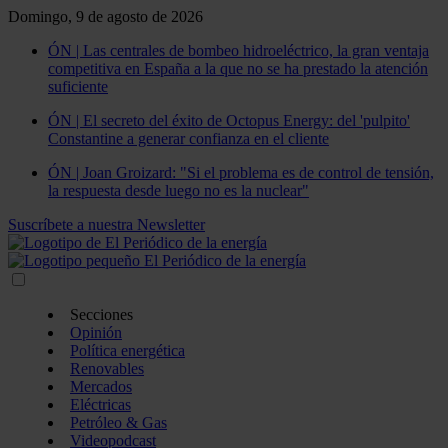
Domingo, 9 de agosto de 2026
ÓN | Las centrales de bombeo hidroeléctrico, la gran ventaja
competitiva en España a la que no se ha prestado la atención
suficiente
ÓN | El secreto del éxito de Octopus Energy: del 'pulpito'
Constantine a generar confianza en el cliente
ÓN | Joan Groizard: "Si el problema es de control de tensión,
la respuesta desde luego no es la nuclear"
Suscríbete a nuestra Newsletter
Secciones
Opinión
Política energética
Renovables
Mercados
Eléctricas
Petróleo & Gas
Videopodcast