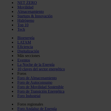
NET ZERO
Movilidad
Almacenamiento
Startups & Innovación
Hidrógeno
Top 10
Tech
Bioenergía
LATAM
Eficiencia
Digitalización
Más secciones
Eventos
La Noche de la Energía
10 claves del sector energético
Foros
Foro de Almacenamiento
Foro de Autoconsumo
Foro de Movilidad Sostenible
Foro de Transición Energética
Foro Industrial
Foros regionales
Foro Andaluz de Energía