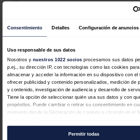
europeos en la última semana de julio
Aleasoft Energy Forecasting
04/08/2026
Consentimiento
Detalles
Configuración de anuncios
2 comentarios
Uso responsable de sus datos
Nosotros y
nuestros 1022 socios
procesamos sus datos pe
Sol Mediterráneo
p.ej., su dirección IP, con tecnologías como las cookies para
almacenar y acceder la información en su dispositivo con el 
06/05/2025
ofrecer publicidad y contenido personalizados, medición de p
En almacenamiento eléctrico, la hidráulica de bombeo sigue
y contenido, investigación de audiencia y desarrollo de servi
siendo la opción más rentable con diferencia, por costo y
Tiene la opción de seleccionar quién usa sus datos y con qu
capacidad.
propósitos. Puede cambiar o retirar su consentimiento en cu
Al convertirse en un elemento clave para rentabilizar
momento desde la Declaración de cookies o clicando en el 
excedentes fotovoltaicos y dar estabilidad a la red eléctrica, las
consentimiento.
Administraciones Autonómicas tienen la obligación de
intermediar para aprovechar toda la generación eléctrica de su
territorio.
Permitir todas
Si lo permite, también quisiéramos: