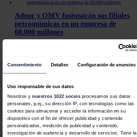
Adnoc y OMV fusionarán sus filiales
petroquímicas en un empresa de
60.000 millones
La empresa austríaca OMV cancela
Consentimiento
Detalles
Configuración de anuncios
su contrato de suministro de gas con
Gazprom
Uso responsable de sus datos
El canciller federal austríaco, el conservador
Christian Stocker,
Nosotros y
nuestros 1022 socios
procesamos sus datos
consideró hoy de importancia "estratégica para la seguridad del
personales, p.ej., su dirección IP, con tecnologías como las
suministro" este proyecto, especialmente ante los cuellos de botella
en el comercio de combustibles fósiles causados por los conflictos
cookies para almacenar y acceder la información en su
en Ucrania y Oriente Medio.
dispositivo con el fin de ofrecer publicidad y contenido
"Las actuales turbulencias geopolíticas demuestran claramente lo
personalizados, medición de publicidad y contenido,
importante que es aprovechar con inteligencia el potencial propio e
investigación de audiencia y desarrollo de servicios. Tiene la
invertir en infraestructura moderna local", subrayó el jefe de