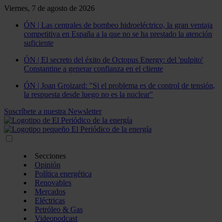
Viernes, 7 de agosto de 2026
ÓN | Las centrales de bombeo hidroeléctrico, la gran ventaja
competitiva en España a la que no se ha prestado la atención
suficiente
ÓN | El secreto del éxito de Octopus Energy: del 'pulpito'
Constantine a generar confianza en el cliente
ÓN | Joan Groizard: "Si el problema es de control de tensión,
la respuesta desde luego no es la nuclear"
Suscríbete a nuestra Newsletter
Secciones
Opinión
Política energética
Renovables
Mercados
Eléctricas
Petróleo & Gas
Videopodcast