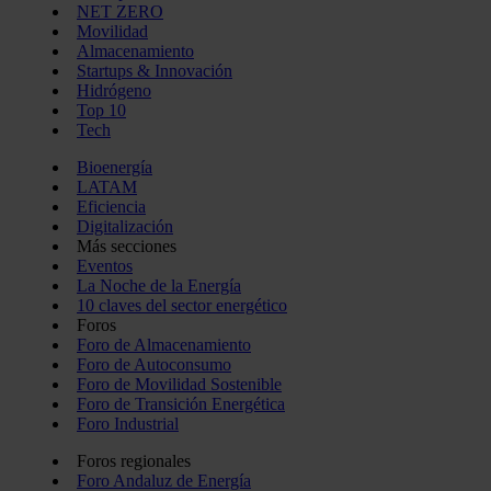
NET ZERO
Movilidad
Almacenamiento
Startups & Innovación
Hidrógeno
Top 10
Tech
Bioenergía
LATAM
Eficiencia
Digitalización
Más secciones
Eventos
La Noche de la Energía
10 claves del sector energético
Foros
Foro de Almacenamiento
Foro de Autoconsumo
Foro de Movilidad Sostenible
Foro de Transición Energética
Foro Industrial
Foros regionales
Foro Andaluz de Energía