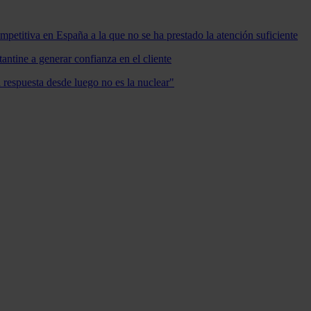
mpetitiva en España a la que no se ha prestado la atención suficiente
antine a generar confianza en el cliente
a respuesta desde luego no es la nuclear"