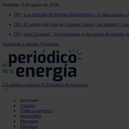
Domingo, 9 de agosto de 2026
ÓN | Las centrales de bombeo hidroeléctrico, la gran ventaja co
ÓN | El secreto del éxito de Octopus Energy: del 'pulpito' Const
ÓN | Joan Groizard: "Si el problema es de control de tensión, l
Suscríbete a nuestra Newsletter
Secciones
Opinión
Política energética
Renovables
Mercados
Eléctricas