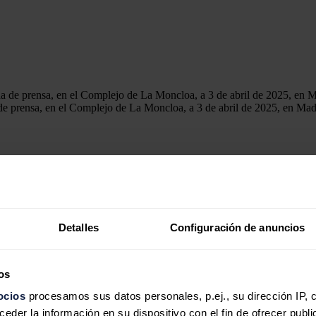
de prensa, en el Complejo de La Moncloa, a 3 de abril de 2025, en Mad
unión con el Partido Popular en el marco de la ronda de contactos
anitario" hacia el partido de Santiago Abascal
por apoyar, según Mo
onomía iniciaría una ronda de reuniones con todos los Grupos Parlamen
Detalles
Configuración de anuncios
rio de Economía del Partido Popular,
Juan Bravo
, a quien los 'popular
os
, por parte del PP, la vicesecretaria de Desarrollo Sostenible,
Paloma 
ocios
procesamos sus datos personales, p.ej., su dirección IP, 
der la información en su dispositivo con el fin de ofrecer publi