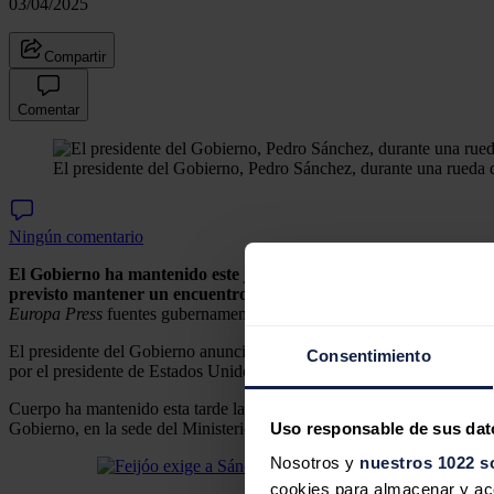
03/04/2025
Compartir
Comentar
El presidente del Gobierno, Pedro Sánchez, durante una rueda 
Ningún comentario
El Gobierno ha mantenido este jueves por la tarde la primera re
previsto mantener un encuentro con Vox, reiterando su "cordón s
Europa Press
fuentes gubernamentales.
El presidente del Gobierno anunció este martes que el ministro de Ec
Consentimiento
por el presidente de Estados Unidos.
Cuerpo ha mantenido esta tarde la primera reunión con el vicesecreta
Uso responsable de sus dat
Gobierno, en la sede del Ministerio de Economía. También han asistido
Nosotros y
nuestros 1022 s
cookies para almacenar y acce