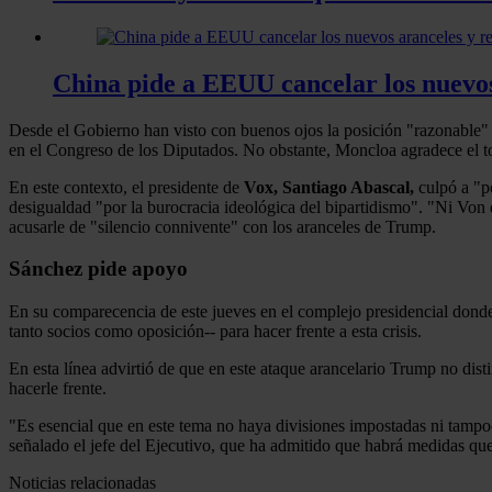
China pide a EEUU cancelar los nuevos 
Desde el Gobierno han visto con buenos ojos la posición "razonable" m
en el Congreso de los Diputados. No obstante, Moncloa agradece el tono
En este contexto, el presidente de
Vox, Santiago Abascal,
culpó a "po
desigualdad "por la burocracia ideológica del bipartidismo". "Ni Von 
acusarle de "silencio connivente" con los aranceles de Trump.
Sánchez pide apoyo
En su comparecencia de este jueves en el complejo presidencial donde
tanto socios como oposición-- para hacer frente a esta crisis.
En esta línea advirtió de que en este ataque arancelario Trump no dist
hacerle frente.
"Es esencial que en este tema no haya divisiones impostadas ni tampo
señalado el jefe del Ejecutivo, que ha admitido que habrá medidas qu
Noticias relacionadas