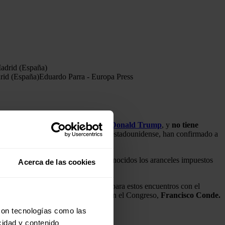
rid (España)
Eduardo Parra - Europa Press
 por
los aranceles anunciados por Donald Trump
, y
no tiene
ncloa, las políticas del presidente estadounidense, han confirmado a
tarios en la Cámara Baja una vez conocidos los aranceles impuestos
Acerca de las cookies
es' han designado como interlocutor para estos encuentros con el
Martín
, y el portavoz de Industria en el Congreso,
Francisco Conde.
con tecnologías como las
cidad y contenido