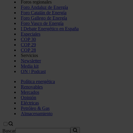
Foros regionales
Foro Andaluz de Energía
Foro Catalán de Energía
Foro Gallego de Energía
Foro Vasco de Energía
I Debate Energético en España
Especiales
COP 30
COP 29
COP 28
Servicios
Newsletter
Media kit
ON | Podcast
Política energética
Renovables
Mercados
Opinión
Eléctricas
Petróleo & Gas
Almacenamiento
Buscar