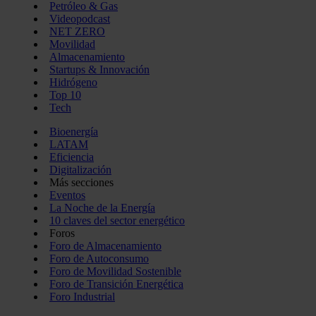
Petróleo & Gas
Videopodcast
NET ZERO
Movilidad
Almacenamiento
Startups & Innovación
Hidrógeno
Top 10
Tech
Bioenergía
LATAM
Eficiencia
Digitalización
Más secciones
Eventos
La Noche de la Energía
10 claves del sector energético
Foros
Foro de Almacenamiento
Foro de Autoconsumo
Foro de Movilidad Sostenible
Foro de Transición Energética
Foro Industrial