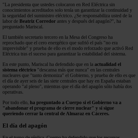
"La presidenta que ustedes colocaron en Red Eléctrica sin
conocimientos acreditados solo tenía un garantizar la continuidad y
la seguridad del suministro eléctrico. ¿Se responsabiliza usted de la
labor de
Beatriz
Corredor
antes y después del apagón?", ha
preguntado Mariscal.
El también secretario tercero en la Mesa del Congreso ha
reprochado que el cero energético que sufrió el país "no era
imprevisible" y prueba de ello es el modo reforzado que activó Red
Eléctrica tras el suceso para garantizar la estabilidad del sistema.
En este punto, Mariscal ha defendido que en la
actualidad el
sistema eléctrico
"descansa más que nunca" en las centrales
nucleares que "tanto demoniza" el Gobierno, y prueba de ello es que
el día de ayer seis de las siete centrales que hay en España estaban
operando "al pleno", mientras que el día del apagón sólo había dos
operativas.
Por todo ello,
ha preguntado a Cuerpo si el Gobierno va a
"abandonar el programa de cierre nuclear" y si sigue
queriendo cerrar la central de Almaraz en Cáceres.
El día del apagón
En el turno de réplica, Cuerpo ha defendido que los recursos