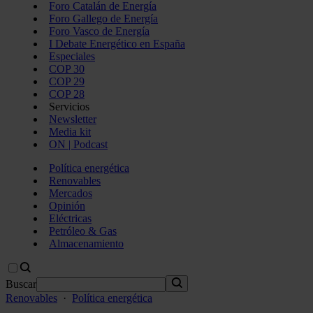
Foro Catalán de Energía
Foro Gallego de Energía
Foro Vasco de Energía
I Debate Energético en España
Especiales
COP 30
COP 29
COP 28
Servicios
Newsletter
Media kit
ON | Podcast
Política energética
Renovables
Mercados
Opinión
Eléctricas
Petróleo & Gas
Almacenamiento
Buscar
Renovables
·
Política energética