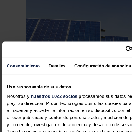
Consentimiento
Detalles
Configuración de anuncios
Uso responsable de sus datos
El Gobierno asigna 433 millones en
ayudas del Plan de Recuperación a
Nosotros y
nuestros 1022 socios
procesamos sus datos pe
p.ej., su dirección IP, con tecnologías como las cookies para
proyectos de renovables innovadoras
almacenar y acceder la información en su dispositivo con el 
Redacción
04/08/2026
ofrecer publicidad y contenido personalizados, medición de p
y contenido, investigación de audiencia y desarrollo de servi
Tiene la opción de seleccionar quién usa sus datos y con qu