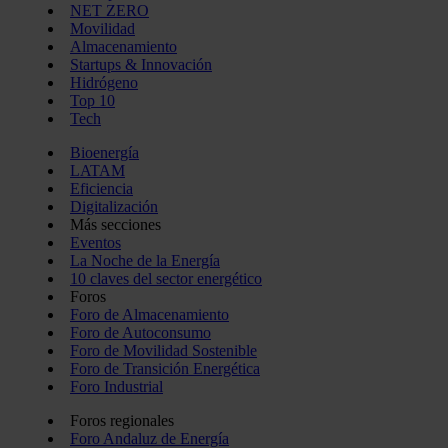
NET ZERO
Movilidad
Almacenamiento
Startups & Innovación
Hidrógeno
Top 10
Tech
Bioenergía
LATAM
Eficiencia
Digitalización
Más secciones
Eventos
La Noche de la Energía
10 claves del sector energético
Foros
Foro de Almacenamiento
Foro de Autoconsumo
Foro de Movilidad Sostenible
Foro de Transición Energética
Foro Industrial
Foros regionales
Foro Andaluz de Energía