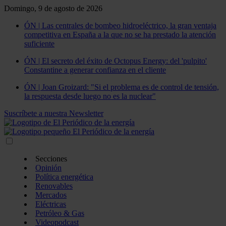
Domingo, 9 de agosto de 2026
ÓN | Las centrales de bombeo hidroeléctrico, la gran ventaja
competitiva en España a la que no se ha prestado la atención
suficiente
ÓN | El secreto del éxito de Octopus Energy: del 'pulpito'
Constantine a generar confianza en el cliente
ÓN | Joan Groizard: "Si el problema es de control de tensión,
la respuesta desde luego no es la nuclear"
Suscríbete a nuestra Newsletter
Secciones
Opinión
Política energética
Renovables
Mercados
Eléctricas
Petróleo & Gas
Videopodcast