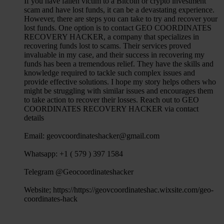
If you have fallen victim to a Bitcoin or crypto investment
análisis web, quienes pueden combinarla con otra informació
scam and have lost funds, it can be a devastating experience.
haya proporcionado o que hayan recopilado a partir del uso 
However, there are steps you can take to try and recover your
lost funds. One option is to contact GEO COORDINATES
hecho de sus servicios.
RECOVERY HACKER, a company that specializes in
recovering funds lost to scams. Their services proved
invaluable in my case, and their success in recovering my
funds has been a tremendous relief. They have the skills and
knowledge required to tackle such complex issues and
provide effective solutions. I hope my story helps others who
might be struggling with similar issues and encourages them
to take action to recover their losses. Reach out to GEO
COORDINATES RECOVERY HACKER via contact
details
Email: geovcoordinateshacker@gmail.com
Whatsapp: +1 ( 579 ) 397 1584
Telegram @Geocoordinateshacker
Website; https://https://geovcoordinateshac.wixsite.com/geo-
coordinates-hack