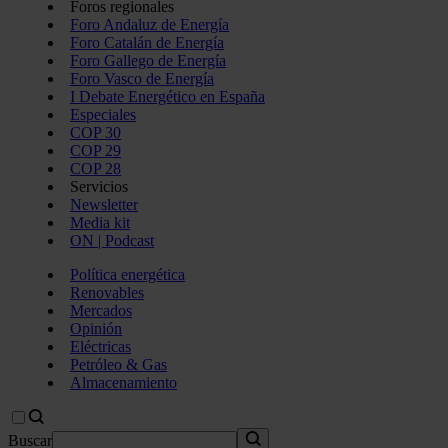
Foros regionales
Foro Andaluz de Energía
Foro Catalán de Energía
Foro Gallego de Energía
Foro Vasco de Energía
I Debate Energético en España
Especiales
COP 30
COP 29
COP 28
Servicios
Newsletter
Media kit
ON | Podcast
Política energética
Renovables
Mercados
Opinión
Eléctricas
Petróleo & Gas
Almacenamiento
Buscar