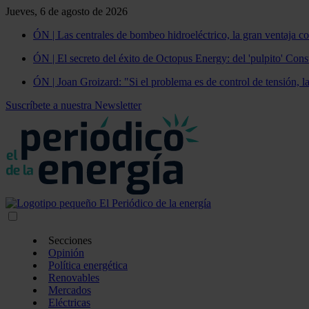
Jueves, 6 de agosto de 2026
ÓN | Las centrales de bombeo hidroeléctrico, la gran ventaja co
ÓN | El secreto del éxito de Octopus Energy: del 'pulpito' Const
ÓN | Joan Groizard: "Si el problema es de control de tensión, l
Suscríbete a nuestra Newsletter
Secciones
Opinión
Política energética
Renovables
Mercados
Eléctricas