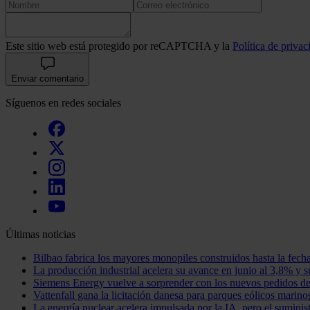
Este sitio web está protegido por reCAPTCHA y la
Política de privac
Enviar comentario
Síguenos en redes sociales
Últimas noticias
Bilbao fabrica los mayores monopiles construidos hasta la fecha
La producción industrial acelera su avance en junio al 3,8% y 
Siemens Energy vuelve a sorprender con los nuevos pedidos de
Vattenfall gana la licitación danesa para parques eólicos marino
La energía nuclear acelera impulsada por la IA, pero el sumini