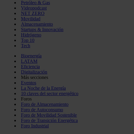
Petróleo & Gas
Videopodcast
NET ZERO
Movilidad
Almacenamiento
Startups & Innovación
Hidrógeno
Top 10
Tech
Bioenergía
LATAM
Eficiencia
Digitalización
Más secciones
Eventos
La Noche de la Energía
10 claves del sector energético
Foros
Foro de Almacenamiento
Foro de Autoconsumo
Foro de Movilidad Sostenible
Foro de Transición Energética
Foro Industrial