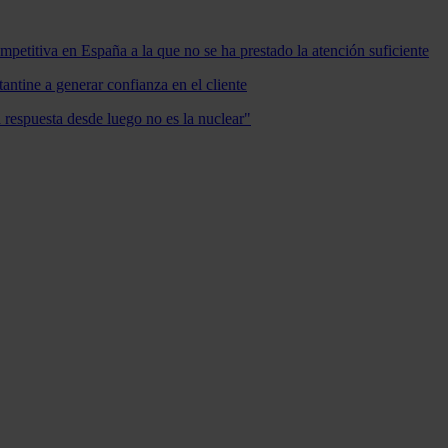
mpetitiva en España a la que no se ha prestado la atención suficiente
antine a generar confianza en el cliente
a respuesta desde luego no es la nuclear"