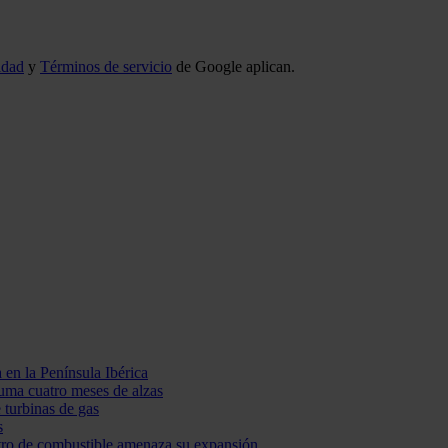
idad
y
Términos de servicio
de Google aplican.
 en la Península Ibérica
suma cuatro meses de alzas
 turbinas de gas
s
stro de combustible amenaza su expansión