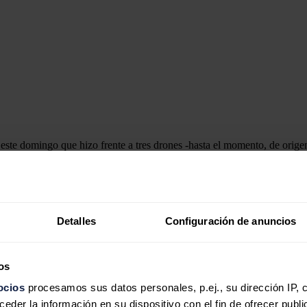
e domingo que hizo frente a tres drones -hasta el momento, de origen d
erno de una central nuclear sin provocar riesgo radiológico.
on al país desde la frontera occidental. Dos fueron interceptados con é
 el departamento en un breve comunicado.
nes para determinar el origen de los ataques, de los que hasta el momen
Detalles
Configuración de anuncios
co desde el estallido de la guerra en Oriente Medio.
r con firmeza cualquier intento de socavar la seguridad nacional", en u
os e Israel el pasado 28 de febrero.
os
ocios
procesamos sus datos personales, p.ej., su dirección IP, 
der la información en su dispositivo con el fin de ofrecer publi