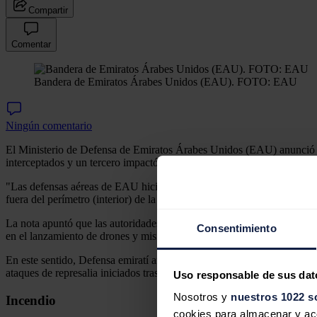
Compartir
Comentar
Bandera de Emiratos Árabes Unidos (EAU). FOTO: EAU
Ningún comentario
El Ministerio de Defensa de Emiratos Árabes Unidos (EAU) anunció est
interceptados y un tercero impactó en un generador en el perímetro ext
"Las defensas aéreas de EAU hicieron frente a tres drones que ingresar
fuera del perímetro (interior) de la central nuclear de Barakah", dijo
La nota apuntó que las autoridades están llevando a cabo investigacio
Consentimiento
en el lanzamiento de drones y misiles contra los países del golfo Pérsi
En este sentido, Defensa emiratí afirmó su disposición para "enfrenta
ataques de represalia iniciados tras la guerra lanzada por Estados Unid
Uso responsable de sus dat
Nosotros y
nuestros 1022 s
Incendio
cookies para almacenar y acce