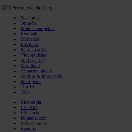
pueden combinarla con otra información que les haya proporc
del uso que haya hecho de sus servicios.
Secciones
Opinión
Política energética
Renovables
Mercados
Eléctricas
Petróleo & Gas
Videopodcast
NET ZERO
Movilidad
Almacenamiento
Startups & Innovación
Hidrógeno
Top 10
Tech
Bioenergía
LATAM
Eficiencia
Digitalización
Más secciones
Eventos