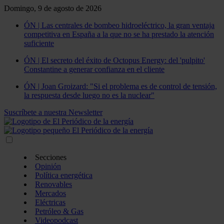
Domingo, 9 de agosto de 2026
ÓN | Las centrales de bombeo hidroeléctrico, la gran ventaja
competitiva en España a la que no se ha prestado la atención
suficiente
ÓN | El secreto del éxito de Octopus Energy: del 'pulpito'
Constantine a generar confianza en el cliente
ÓN | Joan Groizard: "Si el problema es de control de tensión,
la respuesta desde luego no es la nuclear"
Suscríbete a nuestra Newsletter
Secciones
Opinión
Política energética
Renovables
Mercados
Eléctricas
Petróleo & Gas
Videopodcast