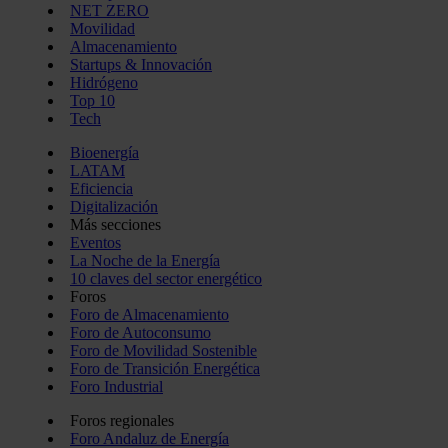
NET ZERO
Movilidad
Almacenamiento
Startups & Innovación
Hidrógeno
Top 10
Tech
Bioenergía
LATAM
Eficiencia
Digitalización
Más secciones
Eventos
La Noche de la Energía
10 claves del sector energético
Foros
Foro de Almacenamiento
Foro de Autoconsumo
Foro de Movilidad Sostenible
Foro de Transición Energética
Foro Industrial
Foros regionales
Foro Andaluz de Energía