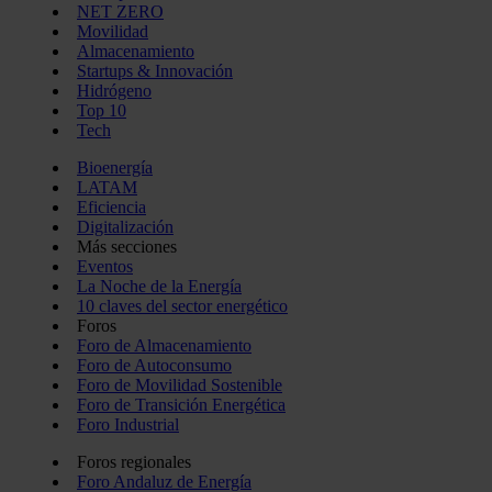
NET ZERO
Movilidad
Almacenamiento
Startups & Innovación
Hidrógeno
Top 10
Tech
Bioenergía
LATAM
Eficiencia
Digitalización
Más secciones
Eventos
La Noche de la Energía
10 claves del sector energético
Foros
Foro de Almacenamiento
Foro de Autoconsumo
Foro de Movilidad Sostenible
Foro de Transición Energética
Foro Industrial
Foros regionales
Foro Andaluz de Energía