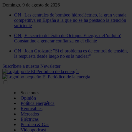
Domingo, 9 de agosto de 2026
ÓN | Las centrales de bombeo hidroeléctrico, la gran ventaja
competitiva en España a la que no se ha prestado la atención
suficiente
ÓN | El secreto del éxito de Octopus Energy: del 'pulpito'
Constantine a generar confianza en el cliente
ÓN | Joan Groizard: "Si el problema es de control de tensión,
la respuesta desde luego no es la nuclear"
Suscríbete a nuestra Newsletter
Secciones
Opinión
Política energética
Renovables
Mercados
Eléctricas
Petróleo & Gas
Videopodcast