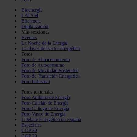
información que les haya proporcionado o que hayan recopil
Bioenergía
servicios.
LATAM
Eficiencia
Digitalización
Más secciones
Eventos
La Noche de la Energía
10 claves del sector energético
Foros
Foro de Almacenamiento
Foro de Autoconsumo
Foro de Movilidad Sostenible
Foro de Transición Energética
Foro Industrial
Foros regionales
Foro Andaluz de Energía
Foro Catalán de Energía
Foro Gallego de Energía
Foro Vasco de Energía
I Debate Energético en España
Especiales
COP 30
COP 29