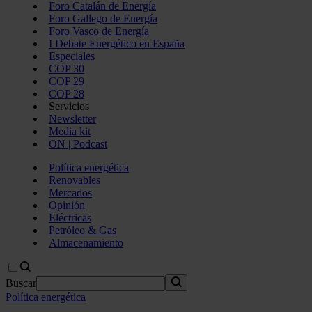
Foro Catalán de Energía
Foro Gallego de Energía
Foro Vasco de Energía
I Debate Energético en España
Especiales
COP 30
COP 29
COP 28
Servicios
Newsletter
Media kit
ON | Podcast
Política energética
Renovables
Mercados
Opinión
Eléctricas
Petróleo & Gas
Almacenamiento
Buscar
Política energética