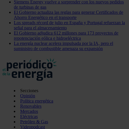
Siemens Energy vuelve a sorprender con los nuevos pedidos
de turbinas de gas
El Gobierno actualiza las reglas para generar Certificados de
Ahorro Energético en el transporte
Los spreads récord de julio en España y Portugal refuerzan la
señal para el almacenamiento
El Gobierno adjudica 612 millones para 173 proyectos de
repotenciación eólica e hidroeléctrica
La energía nuclear acelera impulsada por la IA, pero el
suministro de combustible amenaza su expansión
Secciones
Opinión
Política energética
Renovables
Mercados
Eléctricas
Petróleo & Gas
Videopodcast