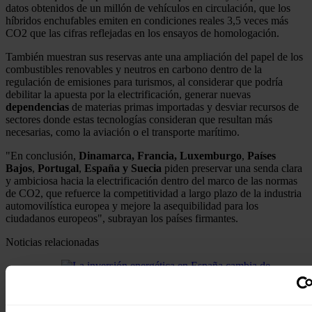
datos obtenidos de un millón de vehículos en circulación, que los
híbridos enchufables emiten en condiciones reales 3,5 veces más
CO2 que las cifras reflejadas en los ensayos de homologación.
También muestran sus reservas ante una ampliación del papel de los
combustibles renovables y neutros en carbono dentro de la
regulación de emisiones para turismos, al considerar que podría
debilitar la apuesta por la electrificación, generar nuevas
dependencias
de materias primas importadas y desviar recursos de
sectores donde estas tecnologías consideran que resultan más
necesarias, como la aviación o el transporte marítimo.
"En conclusión,
Dinamarca, Francia, Luxemburgo
,
Países
Bajos
,
Portugal
,
España y Suecia
piden preservar una senda clara
y ambiciosa hacia la electrificación dentro del marco de las normas
de CO2, que refuerce la competitividad a largo plazo de la industria
automovilística europea y mejore la asequibilidad para los
ciudadanos europeos", subrayan los países firmantes.
Noticias relacionadas