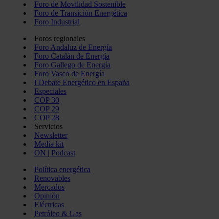
Foro de Movilidad Sostenible
Foro de Transición Energética
Foro Industrial
Foros regionales
Foro Andaluz de Energía
Foro Catalán de Energía
Foro Gallego de Energía
Foro Vasco de Energía
I Debate Energético en España
Especiales
COP 30
COP 29
COP 28
Servicios
Newsletter
Media kit
ON | Podcast
Política energética
Renovables
Mercados
Opinión
Eléctricas
Petróleo & Gas