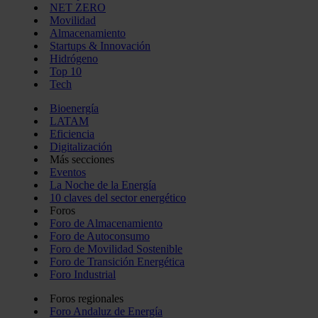
NET ZERO
Movilidad
Almacenamiento
Startups & Innovación
Hidrógeno
Top 10
Tech
Bioenergía
LATAM
Eficiencia
Digitalización
Más secciones
Eventos
La Noche de la Energía
10 claves del sector energético
Foros
Foro de Almacenamiento
Foro de Autoconsumo
Foro de Movilidad Sostenible
Foro de Transición Energética
Foro Industrial
Foros regionales
Foro Andaluz de Energía