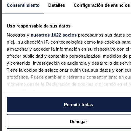
La inversión energética en España
Consentimiento
Detalles
Configuración de anuncios
cambia de rumbo: las baterías y las
redes sustituyen al boom renovable
Uso responsable de sus datos
Sandra Acosta
06/08/2026
Nosotros y
nuestros 1022 socios
procesamos sus datos pe
p.ej., su dirección IP, con tecnologías como las cookies para
almacenar y acceder la información en su dispositivo con el 
ofrecer publicidad y contenido personalizados, medición de p
y contenido, investigación de audiencia y desarrollo de servi
La edad media del parque
Tiene la opción de seleccionar quién usa sus datos y con qu
automovilístico español vuelve a
propósitos. Puede cambiar o retirar su consentimiento en cu
aumentar en 2025 hasta los 14,6 años
momento desde la Declaración de cookies o clicando en el 
consentimiento.
Redacción
06/08/2026
Permitir todas
Si lo permite, también quisiéramos:
Recopilar información sobre su ubicación geográfica
puede tener una precisión de varios metros
Denegar
Identificar su dispositivo analizándolo activamente p