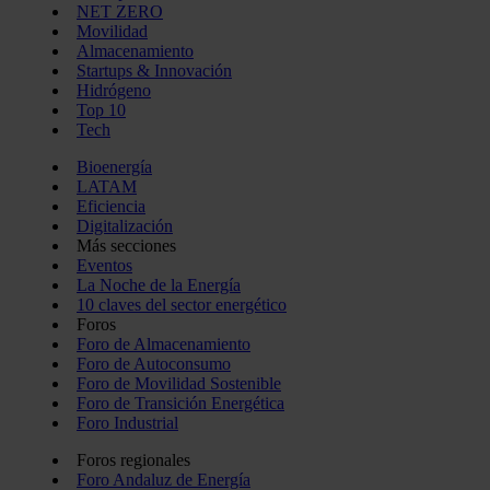
NET ZERO
Movilidad
Almacenamiento
Startups & Innovación
Hidrógeno
Top 10
Tech
Bioenergía
LATAM
Eficiencia
Digitalización
Más secciones
Eventos
La Noche de la Energía
10 claves del sector energético
Foros
Foro de Almacenamiento
Foro de Autoconsumo
Foro de Movilidad Sostenible
Foro de Transición Energética
Foro Industrial
Foros regionales
Foro Andaluz de Energía