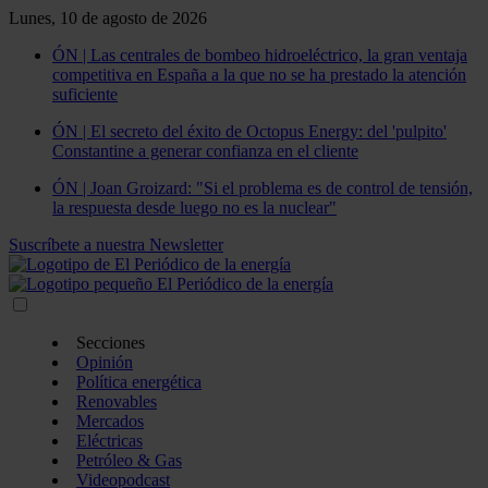
Lunes, 10 de agosto de 2026
ÓN | Las centrales de bombeo hidroeléctrico, la gran ventaja
competitiva en España a la que no se ha prestado la atención
suficiente
ÓN | El secreto del éxito de Octopus Energy: del 'pulpito'
Constantine a generar confianza en el cliente
ÓN | Joan Groizard: "Si el problema es de control de tensión,
la respuesta desde luego no es la nuclear"
Suscríbete a nuestra Newsletter
Secciones
Opinión
Política energética
Renovables
Mercados
Eléctricas
Petróleo & Gas
Videopodcast