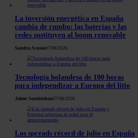
Las cookies de este sitio web se usan para personalizar el
contenido y los anuncios, ofrecer funciones de redes sociale
La inversión energética en España
analizar el tráfico. Además, compartimos información sobre 
cambia de rumbo: las baterías y las
uso que haga del sitio web con nuestros partners de redes
redes sustituyen al boom renovable
sociales, publicidad y análisis web, quienes pueden combina
con otra información que les haya proporcionado o que haya
Sandra Acosta
07/08/2026
recopilado a partir del uso que haya hecho de sus servicios.
Tecnología holandesa de 100 horas
para independizar a Europa del litio
Jaime Santisteban
07/08/2026
Los spreads récord de julio en España