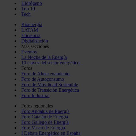
Hidrógeno
Top 10
Tech
Bioenergía
LATAM
Eficiencia
Digitalización
Más secciones
Eventos
La Noche de la Energía
10 claves del sector energético
Foros
Foro de Almacenamiento
Foro de Autoconsumo
Foro de Movilidad Sostenible
Foro de Transición Energética
Foro Industrial
Foros regionales
Foro Andaluz de Energía
Foro Catalán de Energía
Foro Gallego de Energía
Foro Vasco de Energía
I Debate Energético en España