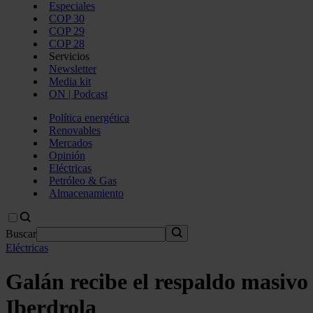
Especiales
COP 30
COP 29
COP 28
Servicios
Newsletter
Media kit
ON | Podcast
Política energética
Renovables
Mercados
Opinión
Eléctricas
Petróleo & Gas
Almacenamiento
Buscar
Eléctricas
Galán recibe el respaldo masivo
Iberdrola