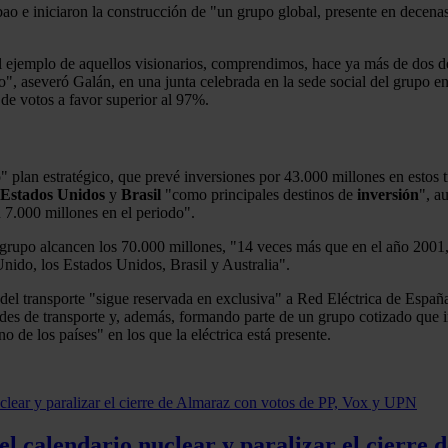
bao e iniciaron la construcción de "un grupo global, presente en decenas
emplo de aquellos visionarios, comprendimos, hace ya más de dos décad
vo", aseveró Galán, en una junta celebrada en la sede social del grupo 
 de votos a favor superior al 97%.
" plan estratégico, que prevé inversiones por 43.000 millones en estos 
Estados
Unidos
y
Brasil
"como principales destinos de
inversión
", a
7.000 millones en el periodo".
l grupo alcancen los 70.000 millones, "14 veces más que en el año 2001
Unido, los Estados Unidos, Brasil y Australia".
 del transporte "sigue reservada en exclusiva" a Red Eléctrica de Españ
des de transporte y, además, formando parte de un grupo cotizado que i
 de los países" en los que la eléctrica está presente.
el calendario nuclear y paralizar el cierre