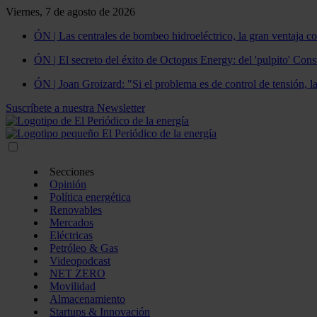
Viernes, 7 de agosto de 2026
ÓN | Las centrales de bombeo hidroeléctrico, la gran ventaja co
ÓN | El secreto del éxito de Octopus Energy: del 'pulpito' Const
ÓN | Joan Groizard: "Si el problema es de control de tensión, l
Suscríbete a nuestra Newsletter
Secciones
Opinión
Política energética
Renovables
Mercados
Eléctricas
Petróleo & Gas
Videopodcast
NET ZERO
Movilidad
Almacenamiento
Startups & Innovación