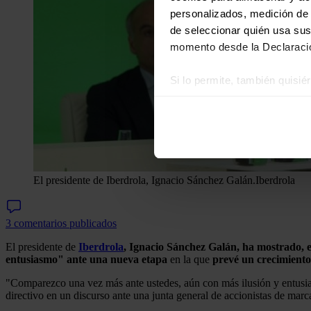
personalizados, medición de p
de seleccionar quién usa sus
momento desde la Declaració
Si lo permite, también quisi
Recopilar información
Identificar su disposi
Obtenga más información sob
datos
. Puede cambiar o reti
El presidente de Iberdrola, Ignacio Sánchez Galán.
Iberdrola
Las cookies de este sitio we
y analizar el tráfico. Ademá
redes sociales, publicidad y
3 comentarios publicados
que hayan recopilado a parti
El presidente de
Iberdrola
, Ignacio Sánchez Galán, ha mostrado, en
entusiasmo" ante una nueva etapa
en la que
prevé un crecimiento
"Comparezco una vez más ante ustedes, aún con más ilusión y entusias
directivo en un discurso ante una junta general de accionistas de marc