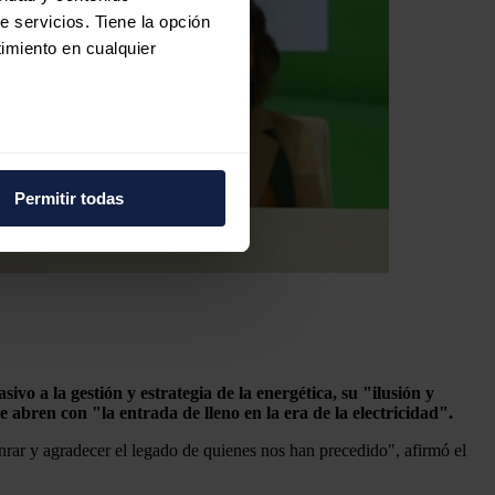
e servicios. Tiene la opción
imiento en cualquier
e varios metros
icas (huellas digitales)
Permitir todas
eferencias en la
sección de
e cookies.
 funciones de redes sociales
con nuestros partners de
ue les haya proporcionado o
vo a la gestión y estrategia de la energética, su "ilusión y
abren con "la entrada de lleno en la era de la electricidad".
rar y agradecer el legado de quienes nos han precedido", afirmó el