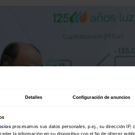
Detalles
Configuración de anuncios
os
ocios
procesamos sus datos personales, p.ej., su dirección IP, 
der la información en su dispositivo con el fin de ofrecer publi