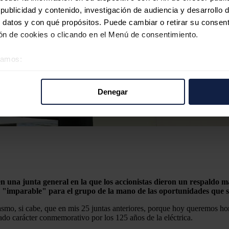
ublicidad y contenido, investigación de audiencia y desarrollo d
 datos y con qué propósitos. Puede cambiar o retirar su consent
n de cookies o clicando en el Menú de consentimiento.
éramos:
 sobre su ubicación geográfica que puede tener una precisión d
tivo analizándolo activamente para buscar características específ
Denegar
re cómo se procesan sus datos personales y establezca sus pr
rar su consentimiento en cualquier momento en la Declaración d
b se usan para personalizar el contenido y los anuncios, ofrecer
s, compartimos información sobre el uso que haga del sitio web 
 análisis web, quienes pueden combinarla con otra información q
r del uso que haya hecho de sus servicios.
 una junta general en la que los accionistas dieron un respaldo masi
 "imparable" para el grupo de la mano de las oportunidades que se 
mo, si cabe, que en mis 25 juntas anteriores, porque hoy queremos hon
ado carácter conmemorativo por los 125 años de la eléctrica.