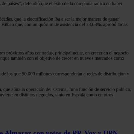
 de países", defendió que el éxito de la compañía radica en haber
as, que la electrificación iba a ser la mejor manera de ganar
en Bilbao que, con un quórum de asistencia del 73,63%, aprobó todas
tres próximos años centradas, principalmente, en crecer en el negocio
unque también con el objetivo de crecer en nuevos mercados como
, de los que 50.000 millones corresponderán a redes de distribución y
a, que aúna la operación del sistema, "una función de servicio público,
nvierte en distintos negocios, tanto en España como en otros
 de Almaraz con votos de PP, Vox y UPN