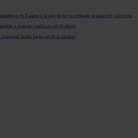
mpetitiva en España a la que no se ha prestado la atención suficiente
antine a generar confianza en el cliente
a respuesta desde luego no es la nuclear"