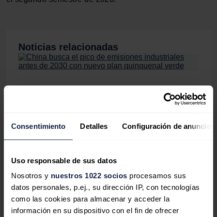
Noticias relacionadas
China busca el pico de emisiones
industriales antes de 2030 con nuevo
plan quinquenal verde
Consentimiento
Detalles
Configuración de anuncios
Jaime Santisteban
07/08/2026
Uso responsable de sus datos
Nosotros y
nuestros 1022 socios
procesamos sus
datos personales, p.ej., su dirección IP, con tecnologías
Las importaciones de petróleo crudo
como las cookies para almacenar y acceder la
de China cayeron con fuerza en el
información en su dispositivo con el fin de ofrecer