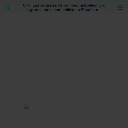
ÓN | Las centrales de bombeo hidroeléctrico,
BUSCAR
la gran ventaja competitiva en España a la
que no se ha prestado la atención suficiente