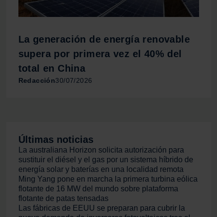
consentimiento en cualquier momento en la Declaración
de cookies.
Las cookies de este sitio web se usan para personalizar
La generación de energía renovable
el contenido y los anuncios, ofrecer funciones de redes
supera por primera vez el 40% del
sociales y analizar el tráfico. Además, compartimos
total en China
información sobre el uso que haga del sitio web con
Redacción
30/07/2026
nuestros partners de redes sociales, publicidad y análisis
web, quienes pueden combinarla con otra información
que les haya proporcionado o que hayan recopilado a
partir del uso que haya hecho de sus servicios.
Últimas noticias
La australiana Horizon solicita autorización para
sustituir el diésel y el gas por un sistema híbrido de
energía solar y baterías en una localidad remota
Ming Yang pone en marcha la primera turbina eólica
flotante de 16 MW del mundo sobre plataforma
flotante de patas tensadas
Las fábricas de EEUU se preparan para cubrir la