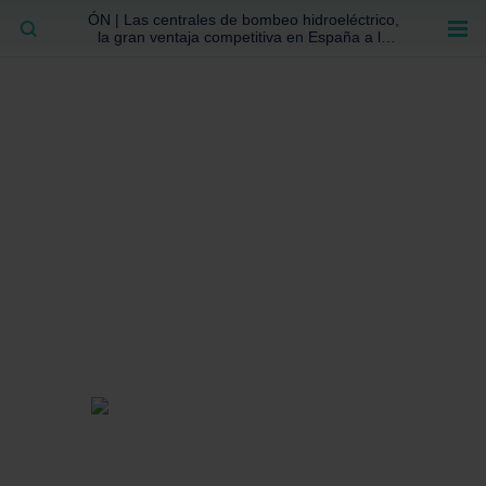
ÓN | Las centrales de bombeo hidroeléctrico,
BUSCAR
la gran ventaja competitiva en España a la
que no se ha prestado la atención suficiente