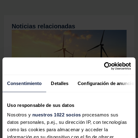
Noticias relacionadas
Consentimiento
Detalles
Configuración de anuncios
Uso responsable de sus datos
La inversión energética en España
Nosotros y
nuestros 1022 socios
procesamos sus
cambia de rumbo: las baterías y las
datos personales, p.ej., su dirección IP, con tecnologías
redes sustituyen al boom renovable
como las cookies para almacenar y acceder la
Sandra Acosta
06/08/2026
información en su dispositivo con el fin de ofrecer