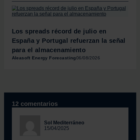
consentimiento en cualquier momento en la Declaración
de cookies.
Las cookies de este sitio web se usan para personalizar
Los spreads récord de julio en
el contenido y los anuncios, ofrecer funciones de redes
España y Portugal refuerzan la señal
sociales y analizar el tráfico. Además, compartimos
información sobre el uso que haga del sitio web con
para el almacenamiento
nuestros partners de redes sociales, publicidad y análisis
Aleasoft Energy Forecasting
06/08/2026
web, quienes pueden combinarla con otra información
que les haya proporcionado o que hayan recopilado a
partir del uso que haya hecho de sus servicios.
12 comentarios
Sol Mediterráneo
15/04/2025