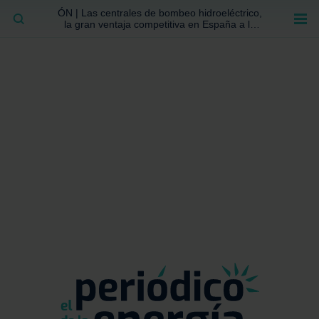
ÓN | Las centrales de bombeo hidroeléctrico,
BUSCAR
la gran ventaja competitiva en España a la
que no se ha prestado la atención suficiente