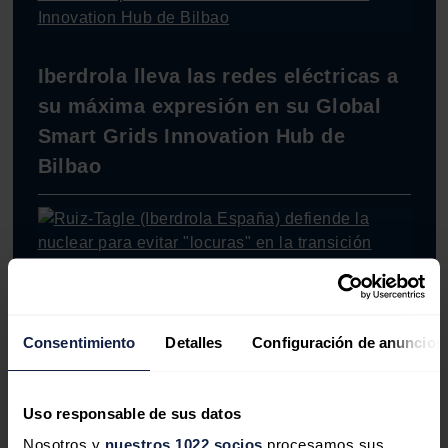
Iberdrola lleva las redes eléctricas a
su máxima expresión en su Global
Smart Grids Innovation Hub de
Bilbao
Ruiz-Tagle (Iberdrola España)
Consentimiento
Detalles
Configuración de anuncios
defiende la nuclear para evitar
"locuras" en la transición energética
Uso responsable de sus datos
Nosotros y
nuestros 1022 socios
procesamos sus