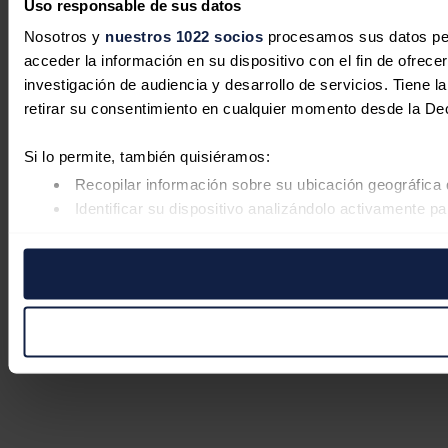
Uso responsable de sus datos
Nosotros y
nuestros 1022 socios
procesamos sus datos pers
acceder la información en su dispositivo con el fin de ofrece
investigación de audiencia y desarrollo de servicios. Tiene 
retirar su consentimiento en cualquier momento desde la De
Si lo permite, también quisiéramos:
Recopilar información sobre su ubicación geográfica 
Identificar su dispositivo analizándolo activamente pa
Obtenga más información sobre cómo se procesan sus datos
retirar su consentimiento en cualquier momento en la Declar
Las cookies de este sitio web se usan para personalizar el co
Además, compartimos información sobre el uso que haga del s
pueden combinarla con otra información que les haya proporc