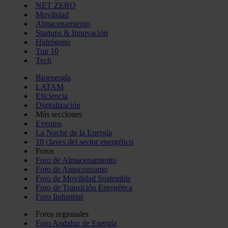
NET ZERO
Movilidad
Almacenamiento
Startups & Innovación
Hidrógeno
Top 10
Tech
Bioenergía
LATAM
Eficiencia
Digitalización
Más secciones
Eventos
La Noche de la Energía
10 claves del sector energético
Foros
Foro de Almacenamiento
Foro de Autoconsumo
Foro de Movilidad Sostenible
Foro de Transición Energética
Foro Industrial
Foros regionales
Foro Andaluz de Energía