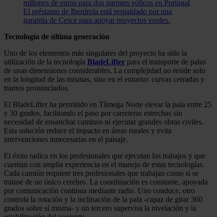
millones de euros para dos parques eólicos en Portugal
El préstamo de Iberdrola está respaldado por una
garantía de Cesce para apoyar proyectos verdes.
Tecnología de última generación
Uno de los elementos más singulares del proyecto ha sido la
utilización de la tecnología
BladeLifter
para el transporte de palas
de unas dimensiones considerables. La complejidad no reside solo
en la longitud de las mismas, sino en el entorno: curvas cerradas y
tramos pronunciados.
El BladeLifter ha permitido en Tâmega Norte elevar la pala entre 25
y 30 grados, facilitando el paso por carreteras estrechas sin
necesidad de ensanchar caminos ni ejecutar grandes obras civiles.
Esta solución reduce el impacto en áreas rurales y evita
intervenciones innecesarias en el paisaje.
El éxito radica en los profesionales que ejecutan los trabajos y que
cuentan con amplia experiencia en el manejo de estas tecnologías.
Cada camión requiere tres profesionales que trabajan como si se
tratase de un único cerebro. La coordinación es constante, apoyada
por comunicación continua mediante radio. Uno conduce, otro
controla la rotación y la inclinación de la pala -capaz de girar 360
grados sobre sí misma- y un tercero supervisa la nivelación y la
estabilización del conjunto.