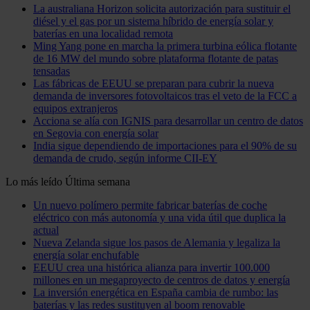
La australiana Horizon solicita autorización para sustituir el
diésel y el gas por un sistema híbrido de energía solar y
baterías en una localidad remota
Ming Yang pone en marcha la primera turbina eólica flotante
de 16 MW del mundo sobre plataforma flotante de patas
tensadas
Las fábricas de EEUU se preparan para cubrir la nueva
demanda de inversores fotovoltaicos tras el veto de la FCC a
equipos extranjeros
Acciona se alía con IGNIS para desarrollar un centro de datos
en Segovia con energía solar
India sigue dependiendo de importaciones para el 90% de su
demanda de crudo, según informe CII-EY
Lo más leído
Última semana
Un nuevo polímero permite fabricar baterías de coche
eléctrico con más autonomía y una vida útil que duplica la
actual
Nueva Zelanda sigue los pasos de Alemania y legaliza la
energía solar enchufable
EEUU crea una histórica alianza para invertir 100.000
millones en un megaproyecto de centros de datos y energía
La inversión energética en España cambia de rumbo: las
baterías y las redes sustituyen al boom renovable