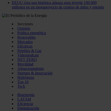
EEUU crea una histórica alianza para invertir 100.000
millones en un megaproyecto de centros de datos y energía
Secciones
Opinión
Política energética
Renovables
Mercados
Eléctricas
Petróleo & Gas
Videopodcast
NET ZERO
Movilidad
Almacenamiento
Startups & Innovación
Hidrógeno
Top 10
Tech
Bioenergía
LATAM
Eficiencia
Digitalización