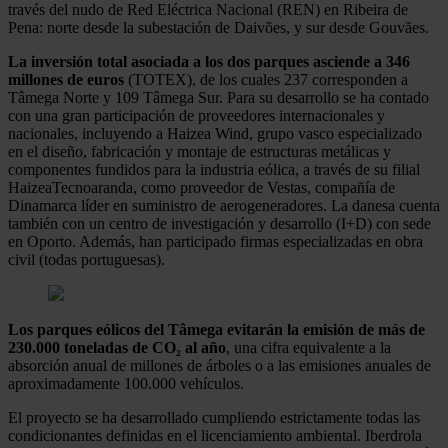
través del nudo de Red Eléctrica Nacional (REN) en Ribeira de
Pena: norte desde la subestación de Daivões, y sur desde Gouvães.
La inversión total asociada a los dos parques asciende a 346
millones de euros
(TOTEX), de los cuales 237 corresponden a
Tâmega Norte y 109 Tâmega Sur. Para su desarrollo se ha contado
con una gran participación de proveedores internacionales y
nacionales, incluyendo a Haizea Wind, grupo vasco especializado
en el diseño, fabricación y montaje de estructuras metálicas y
componentes fundidos para la industria eólica, a través de su filial
HaizeaTecnoaranda, como proveedor de Vestas, compañía de
Dinamarca líder en suministro de aerogeneradores. La danesa cuenta
también con un centro de investigación y desarrollo (I+D) con sede
en Oporto. Además, han participado firmas especializadas en obra
civil (todas portuguesas).
Los parques eólicos del Tâmega evitarán la emisión de más de
230.000 toneladas de CO₂ al año
, una cifra equivalente a la
absorción anual de millones de árboles o a las emisiones anuales de
aproximadamente 100.000 vehículos.
El proyecto se ha desarrollado cumpliendo estrictamente todas las
condicionantes definidas en el licenciamiento ambiental. Iberdrola