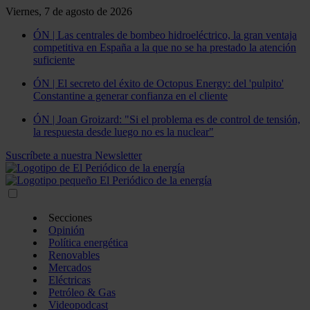
Viernes, 7 de agosto de 2026
ÓN | Las centrales de bombeo hidroeléctrico, la gran ventaja
competitiva en España a la que no se ha prestado la atención
suficiente
ÓN | El secreto del éxito de Octopus Energy: del 'pulpito'
Constantine a generar confianza en el cliente
ÓN | Joan Groizard: "Si el problema es de control de tensión,
la respuesta desde luego no es la nuclear"
Suscríbete a nuestra Newsletter
Secciones
Opinión
Política energética
Renovables
Mercados
Eléctricas
Petróleo & Gas
Videopodcast