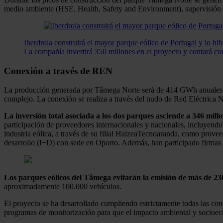
medio ambiente (HSE, Health, Safety and Environment), supervisión e
Iberdrola construirá el mayor parque eólico de Portugal y lo hi
La compañía invertirá 350 millones en el proyecto y contará c
Conexión a través de REN
La producción generada por Tâmega Norte será de 414 GWh anuales a
complejo. La conexión se realiza a través del nudo de Red Eléctrica 
La inversión total asociada a los dos parques asciende a 346 mill
participación de proveedores internacionales y nacionales, incluyendo
industria eólica, a través de su filial HaizeaTecnoaranda, como prov
desarrollo (I+D) con sede en Oporto. Además, han participado firmas e
Los parques eólicos del Tâmega evitarán la emisión de más de 23
aproximadamente 100.000 vehículos.
El proyecto se ha desarrollado cumpliendo estrictamente todas las con
programas de monitorización para que el impacto ambiental y socioec