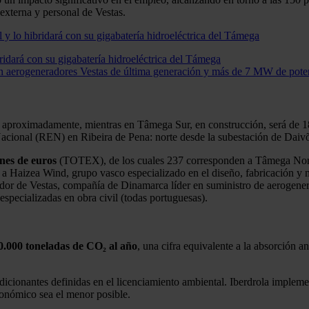
xterna y personal de Vestas.
bridará con su gigabatería hidroeléctrica del Támega
on aerogeneradores Vestas de última generación y más de 7 MW de pote
proximadamente, mientras en Tâmega Sur, en construcción, será de 185
Nacional (REN) en Ribeira de Pena: norte desde la subestación de Daiv
ones de euros
(TOTEX), de los cuales 237 corresponden a Tâmega Norte
 a Haizea Wind, grupo vasco especializado en el diseño, fabricación y 
eedor de Vestas, compañía de Dinamarca líder en suministro de aerogene
specializadas en obra civil (todas portuguesas).
0.000 toneladas de CO₂ al año
, una cifra equivalente a la absorción a
dicionantes definidas en el licenciamiento ambiental. Iberdrola implem
onómico sea el menor posible.