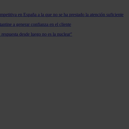
mpetitiva en España a la que no se ha prestado la atención suficiente
antine a generar confianza en el cliente
a respuesta desde luego no es la nuclear"