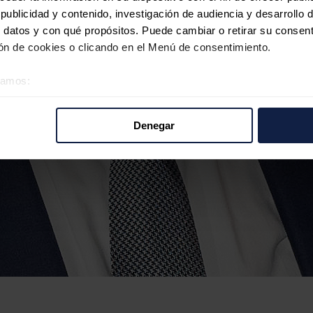
ublicidad y contenido, investigación de audiencia y desarrollo d
 datos y con qué propósitos. Puede cambiar o retirar su consent
n de cookies o clicando en el Menú de consentimiento.
éramos:
 sobre su ubicación geográfica que puede tener una precisión d
tivo analizándolo activamente para buscar características específ
Denegar
re cómo se procesan sus datos personales y establezca sus pr
rar su consentimiento en cualquier momento en la Declaración d
b se usan para personalizar el contenido y los anuncios, ofrecer
s, compartimos información sobre el uso que haga del sitio web 
 análisis web, quienes pueden combinarla con otra información q
r del uso que haya hecho de sus servicios.