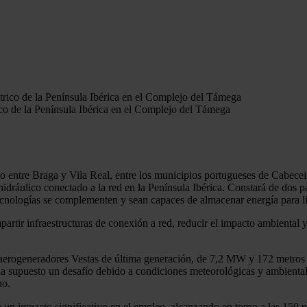
ico de la Península Ibérica en el Complejo del Támega
 entre Braga y Vila Real, entre los municipios portugueses de Cabecei
hidráulico conectado a la red en la Península Ibérica. Constará de dos p
ologías se complementen y sean capaces de almacenar energía para li
partir infraestructuras de conexión a red, reducir el impacto ambiental y
rogeneradores Vestas de última generación, de 7,2 MW y 172 metros de
a supuesto un desafío debido a condiciones meteorológicas y ambientale
no.
n impacto significativo en el empleo, alcanzando en torno a las 150 per