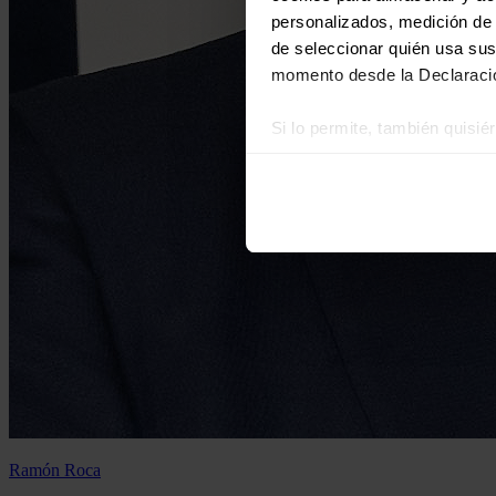
personalizados, medición de p
de seleccionar quién usa sus
momento desde la Declaració
Si lo permite, también quisi
Recopilar información
Identificar su disposi
Obtenga más información sob
datos
. Puede cambiar o reti
Las cookies de este sitio we
y analizar el tráfico. Ademá
redes sociales, publicidad y
que hayan recopilado a parti
Ramón Roca