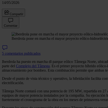
14/05/2026
Compartir
Comentar
Iberdrola pone en marcha el mayor proyecto eólico-hidroeléctr
5 comentarios publicados
Iberdrola ha puesto en marcha dl parque eólico Tâmega Norte, ubicado
parte del
Complejo del Tâmega
. Es el primer proyecto híbrido eólico-
almacenamiento por bombeo. Esta combinación permite que ambas tecn
Desde el punto de vista técnico y operativo, la hibridación facilita com
electrificación.
Tâmega Norte contará con una potencia de 195 MW, repartida en 27 ae
equipos de mayor potencia instalados por la compañía. Su ejecución h
fuertemente el cronograma de la obra en los meses de primavera-vera
Durante los picos de construcción del parque Tâmega Norte se generó u