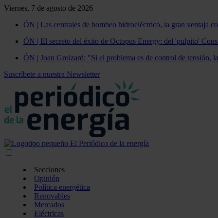
Viernes, 7 de agosto de 2026
ÓN | Las centrales de bombeo hidroeléctrico, la gran ventaja co
ÓN | El secreto del éxito de Octopus Energy: del 'pulpito' Const
ÓN | Joan Groizard: "Si el problema es de control de tensión, l
Suscríbete a nuestra Newsletter
Secciones
Opinión
Política energética
Renovables
Mercados
Eléctricas