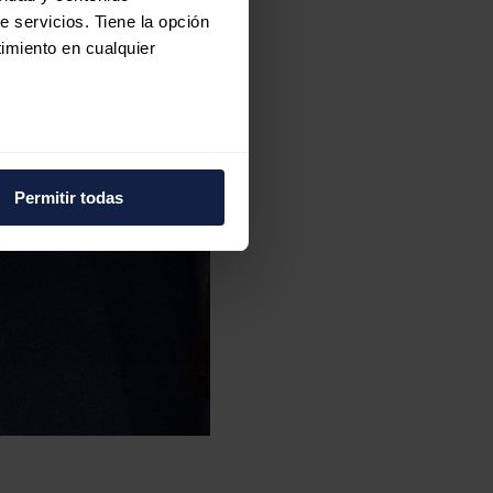
e servicios. Tiene la opción
imiento en cualquier
e varios metros
icas (huellas digitales)
Permitir todas
eferencias en la
sección de
e cookies.
 funciones de redes sociales
con nuestros partners de
ue les haya proporcionado o