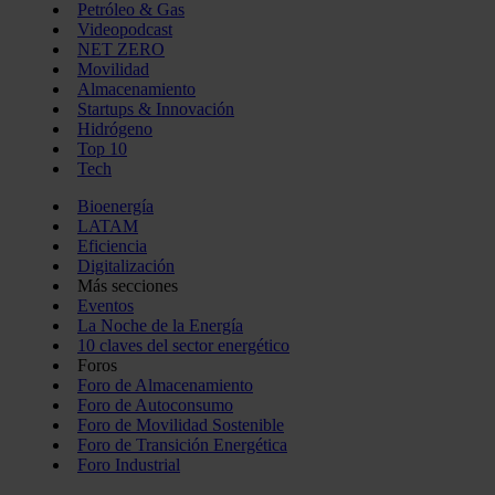
Petróleo & Gas
Videopodcast
NET ZERO
Movilidad
Almacenamiento
Startups & Innovación
Hidrógeno
Top 10
Tech
Bioenergía
LATAM
Eficiencia
Digitalización
Más secciones
Eventos
La Noche de la Energía
10 claves del sector energético
Foros
Foro de Almacenamiento
Foro de Autoconsumo
Foro de Movilidad Sostenible
Foro de Transición Energética
Foro Industrial