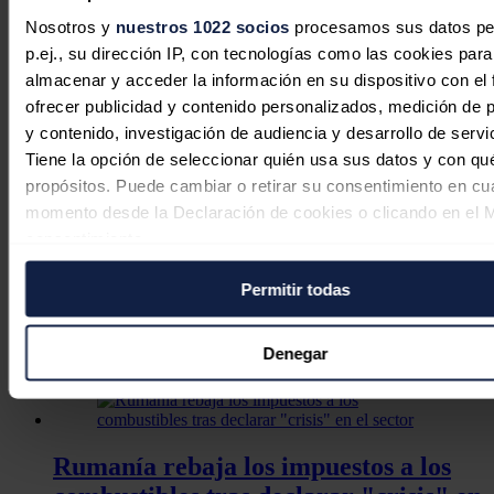
El gas y la demanda impulsaron los
Nosotros y
nuestros 1022 socios
procesamos sus datos pe
precios en un julio de récord para la
p.ej., su dirección IP, con tecnologías como las cookies para
demanda y la producción solar en
almacenar y acceder la información en su dispositivo con el 
Europa
ofrecer publicidad y contenido personalizados, medición de p
y contenido, investigación de audiencia y desarrollo de servi
Aleasoft Energy Forecasting
05/08/2026
Tiene la opción de seleccionar quién usa sus datos y con qu
propósitos. Puede cambiar o retirar su consentimiento en cu
momento desde la Declaración de cookies o clicando en el 
consentimiento.
Europa no puede dar por garantizada
la seguridad del suministro de gas en
Permitir todas
Si lo permite, también quisiéramos:
invierno
Recopilar información sobre su ubicación geográfica
puede tener una precisión de varios metros
Denegar
Redacción
30/07/2026
Identificar su dispositivo analizándolo activamente p
características específicas (huellas digitales)
Obtenga más información sobre cómo se procesan sus dato
personales y establezca sus preferencias en la
sección de 
Rumanía rebaja los impuestos a los
Puede cambiar o retirar su consentimiento en cualquier mo