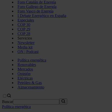
Foro Catalán de Energía
Foro Gallego de Energía
Foro Vasco de Energía
I Debate Energético en España
Especiales
COP 30
COP 29
COP 28
Servicios
Newsletter
Media kit
ON | Podcast
Política energética
Renovables
Mercados
Opinión
Eléctricas
Petróleo & Gas
Almacenamiento
Buscar
Política energética