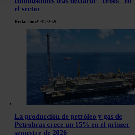
combustibles tras declarar "crisis" en
la Declaración de cookies.
el sector
Las cookies de este sitio web se usan para personalizar el c
Redacción
29/07/2026
y los anuncios, ofrecer funciones de redes sociales y analiza
tráfico. Además, compartimos información sobre el uso que 
sitio web con nuestros partners de redes sociales, publicida
análisis web, quienes pueden combinarla con otra informació
haya proporcionado o que hayan recopilado a partir del uso 
hecho de sus servicios.
La producción de petróleo y gas de
Petrobras crece un 15% en el primer
semestre de 2026