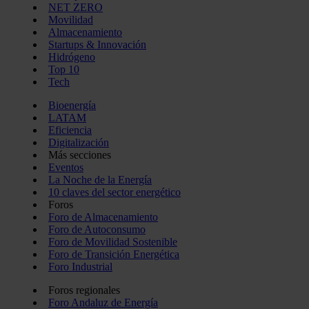
NET ZERO
Movilidad
Almacenamiento
Startups & Innovación
Hidrógeno
Top 10
Tech
Bioenergía
LATAM
Eficiencia
Digitalización
Más secciones
Eventos
La Noche de la Energía
10 claves del sector energético
Foros
Foro de Almacenamiento
Foro de Autoconsumo
Foro de Movilidad Sostenible
Foro de Transición Energética
Foro Industrial
Foros regionales
Foro Andaluz de Energía