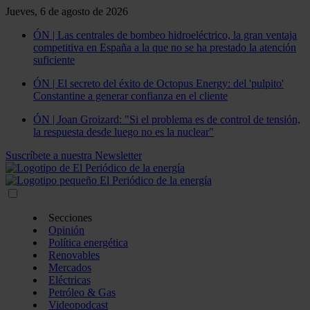
Jueves, 6 de agosto de 2026
ÓN | Las centrales de bombeo hidroeléctrico, la gran ventaja
competitiva en España a la que no se ha prestado la atención
suficiente
ÓN | El secreto del éxito de Octopus Energy: del 'pulpito'
Constantine a generar confianza en el cliente
ÓN | Joan Groizard: "Si el problema es de control de tensión,
la respuesta desde luego no es la nuclear"
Suscríbete a nuestra Newsletter
Secciones
Opinión
Política energética
Renovables
Mercados
Eléctricas
Petróleo & Gas
Videopodcast