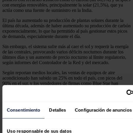
con energías renovables, principalmente la solar (21,5%), que ya
actúa como una fuente de suministro en la India.
El país ha aumentado su producción de plantas solares durante la
última década, además de haber aumentado su producción de carbón
exponencialmente, lo que ha permitido al país gestionar estos picos
de demanda, especialmente durante el día.
Sin embargo, el sistema sufre más al caer el sol y requerir la energía
de las centrales, provocando varios déficits nocturnos durante los
últimos días y un aumento de precio nocturno al límite regulatorio,
según informes del Controlador de la Red y del mercado.
Según reportan medios locales, las ventas de equipos de aire
acondicionado han subido un 25% en todo el país, con picos del
90% en el sur, y los vendedores de firmas como Blue Star han
declarado que la mayor parte del stock antiguo se ha agotado y sólo
están recibiendo un 50% de las unidades que solicitan a las fábricas.
Noticias relacionadas
Consentimiento
Detalles
Configuración de anuncios
Uso responsable de sus datos