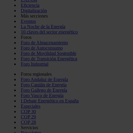
Eficiencia
Digitalización
Más secciones
Eventos
La Noche de la Energía
10 claves del sector energético
Foros
Foro de Almacenamiento
Foro de Autoconsumo
Foro de Movilidad Sostenible
Foro de Transición Energética
Foro Industrial
Foros regionales
Foro Andaluz de Energía
Foro Catalán de Energía
Foro Gallego de Energía
Foro Vasco de Energía
I Debate Energético en España
Especiales
COP 30
COP 29
COP 28
Servicios
Newsletter