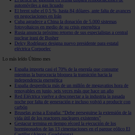
automóviles a gas licuado
El brent sube el 0,5 %, hasta 84 dólares, ante falta de avances
en negociaciones en Irán
Cuba agradece a China la donación de 5.000 sistemas
fotovoltaicos en medio de su crisis energética
Rusia anuncia próximo retorno de sus especialistas a central
nuclear irani de Busher
Delcy Rodríguez designa nuevo presidente para estatal
eléctrica Corpoelec
Lo más leído
Último mes
España importa casi el 70% de la energía que consume
mientras la burocracia bloquea la transición hacia la
independencia energética
España desperdicia más de un millón de megavatios hora de
renovables en junio, seis veces más que hace un año
Red Eléctrica vuelve a desconectar a la industria la pasada
noche por falta de generación e incluso volvió a producir con
carbón
Bruselas avisa a España: “Debe perseguirse la extensión de la
vida útil de los reactores nucleares existentes”
Gestacur termina en tiempo récord la ejecución de los
hormigonados de las 13 cimentaciones en el parque eólico El
Castillar (Algora, Guadalajara)