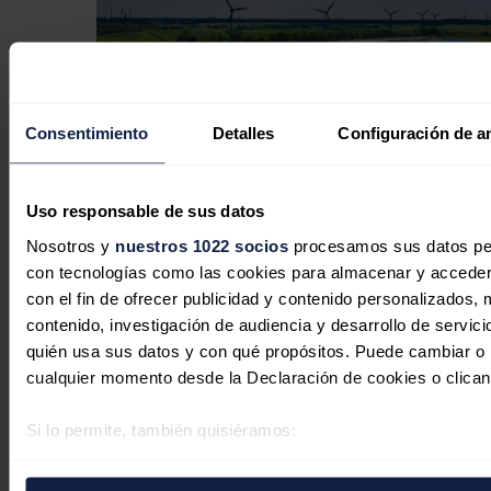
Consentimiento
Detalles
Configuración de a
Uso responsable de sus datos
Nosotros y
nuestros 1022 socios
procesamos sus datos pers
La expansión de la energía solar, la
con tecnologías como las cookies para almacenar y acceder 
eólica y las bombas de calor podría
con el fin de ofrecer publicidad y contenido personalizados, 
ahorrar a la UE el doble del gas que
contenido, investigación de audiencia y desarrollo de servici
prevé importar de Catar en 2030
quién usa sus datos y con qué propósitos. Puede cambiar o r
cualquier momento desde la Declaración de cookies o clican
José A. Roca
30/07/2026
No hay comentarios
Si lo permite, también quisiéramos:
Recopilar información sobre su ubicación geográfica 
Deja tu comentario
varios metros