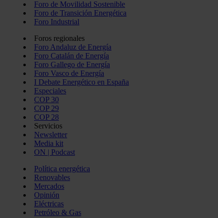
Foro de Movilidad Sostenible
Foro de Transición Energética
Foro Industrial
Foros regionales
Foro Andaluz de Energía
Foro Catalán de Energía
Foro Gallego de Energía
Foro Vasco de Energía
I Debate Energético en España
Especiales
COP 30
COP 29
COP 28
Servicios
Newsletter
Media kit
ON | Podcast
Política energética
Renovables
Mercados
Opinión
Eléctricas
Petróleo & Gas