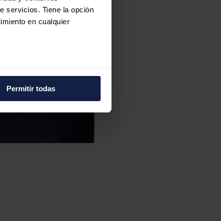
e servicios. Tiene la opción
imiento en cualquier
e varios metros
icas (huellas digitales)
Permitir todas
eferencias en la
sección de
e cookies.
 funciones de redes sociales
con nuestros partners de
ue les haya proporcionado o