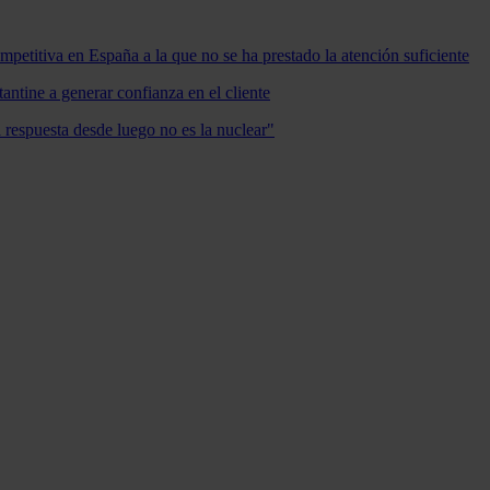
mpetitiva en España a la que no se ha prestado la atención suficiente
antine a generar confianza en el cliente
a respuesta desde luego no es la nuclear"