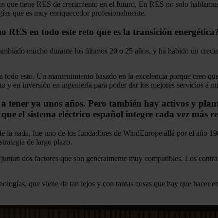
ivos que tiene RES de crecimiento en el futuro. En RES no solo hablamo
ogías que es muy enriquecedor profesionalmente.
o RES en todo este reto que es la transición energética
ambiado mucho durante los últimos 20 o 25 años, y ha habido un crecimi
a todo esto. Un mantenimiento basado en la excelencia porque creo que 
o y en inversión en ingeniería para poder dar los mejores servicios a nue
a tener ya unos años. Pero también hay activos y plan
que el sistema eléctrico español integre cada vez más r
e la nada, fue uno de los fundadores de WindEurope allá por el año 1982
trategia de largo plazo.
 juntan dos factores que son generalmente muy compatibles. Los contra
nologías, que viene de tan lejos y con tantas cosas que hay que hacer e