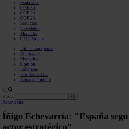
Especiales
COP 30
COP 29
COP 28
Servicios
Newsletter
Media kit
ON | Podcast
Política energética
Renovables
Mercados
Opinión
Eléctricas
Petróleo & Gas
Almacenamiento
Buscar
Renovables
Íñigo Echevarría: "España segu
actor estratégico"