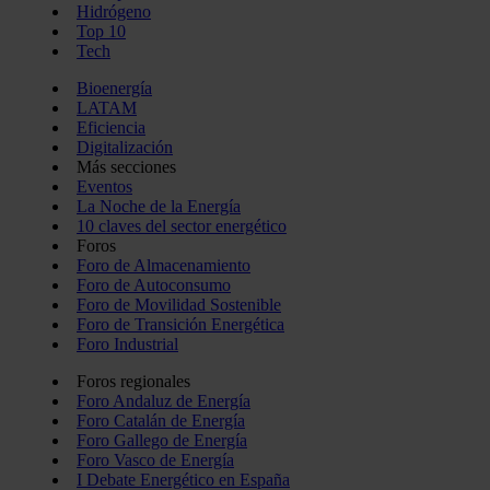
Hidrógeno
Top 10
Tech
Bioenergía
LATAM
Eficiencia
Digitalización
Más secciones
Eventos
La Noche de la Energía
10 claves del sector energético
Foros
Foro de Almacenamiento
Foro de Autoconsumo
Foro de Movilidad Sostenible
Foro de Transición Energética
Foro Industrial
Foros regionales
Foro Andaluz de Energía
Foro Catalán de Energía
Foro Gallego de Energía
Foro Vasco de Energía
I Debate Energético en España