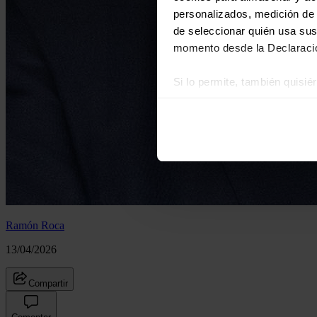
personalizados, medición de p
de seleccionar quién usa sus
momento desde la Declaració
Si lo permite, también quisi
Recopilar información
Identificar su disposi
Obtenga más información sob
datos
. Puede cambiar o reti
Las cookies de este sitio we
y analizar el tráfico. Ademá
redes sociales, publicidad y
Ramón Roca
que hayan recopilado a parti
13/04/2026
Compartir