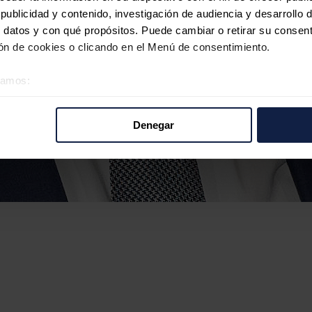
ublicidad y contenido, investigación de audiencia y desarrollo d
 datos y con qué propósitos. Puede cambiar o retirar su consent
n de cookies o clicando en el Menú de consentimiento.
éramos:
 sobre su ubicación geográfica que puede tener una precisión d
tivo analizándolo activamente para buscar características específ
Denegar
re cómo se procesan sus datos personales y establezca sus pr
rar su consentimiento en cualquier momento en la Declaración d
b se usan para personalizar el contenido y los anuncios, ofrecer
s, compartimos información sobre el uso que haga del sitio web 
 análisis web, quienes pueden combinarla con otra información q
r del uso que haya hecho de sus servicios.