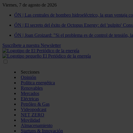
Viernes, 7 de agosto de 2026
ÓN | Las centrales de bombeo hidroeléctrico, la gran ventaja co
ÓN | El secreto del éxito de Octopus Energy: del 'pulpito' Const
ÓN | Joan Groizard: "Si el problema es de control de tensión, l
Suscríbete a nuestra Newsletter
Secciones
Opinión
Política energética
Renovables
Mercados
Eléctricas
Petróleo & Gas
Videopodcast
NET ZERO
Movilidad
Almacenamiento
Startups & Innovación