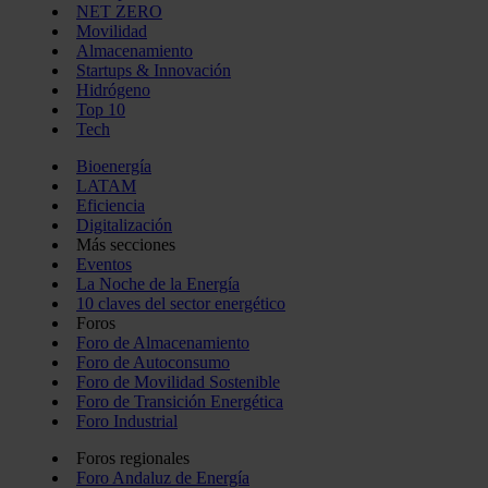
NET ZERO
Movilidad
Almacenamiento
Startups & Innovación
Hidrógeno
Top 10
Tech
Bioenergía
LATAM
Eficiencia
Digitalización
Más secciones
Eventos
La Noche de la Energía
10 claves del sector energético
Foros
Foro de Almacenamiento
Foro de Autoconsumo
Foro de Movilidad Sostenible
Foro de Transición Energética
Foro Industrial
Foros regionales
Foro Andaluz de Energía