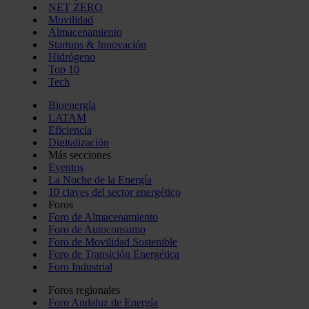
NET ZERO
Movilidad
Almacenamiento
Startups & Innovación
Hidrógeno
Top 10
Tech
Bioenergía
LATAM
Eficiencia
Digitalización
Más secciones
Eventos
La Noche de la Energía
10 claves del sector energético
Foros
Foro de Almacenamiento
Foro de Autoconsumo
Foro de Movilidad Sostenible
Foro de Transición Energética
Foro Industrial
Foros regionales
Foro Andaluz de Energía