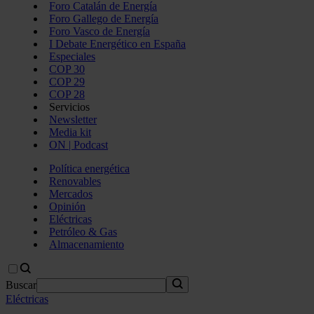
Foro Catalán de Energía
Foro Gallego de Energía
Foro Vasco de Energía
I Debate Energético en España
Especiales
COP 30
COP 29
COP 28
Servicios
Newsletter
Media kit
ON | Podcast
Política energética
Renovables
Mercados
Opinión
Eléctricas
Petróleo & Gas
Almacenamiento
Buscar
Eléctricas