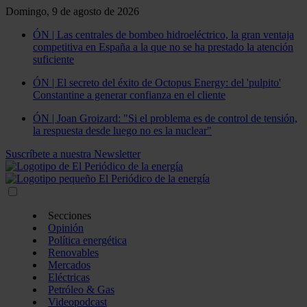
Domingo, 9 de agosto de 2026
ÓN | Las centrales de bombeo hidroeléctrico, la gran ventaja
competitiva en España a la que no se ha prestado la atención
suficiente
ÓN | El secreto del éxito de Octopus Energy: del 'pulpito'
Constantine a generar confianza en el cliente
ÓN | Joan Groizard: "Si el problema es de control de tensión,
la respuesta desde luego no es la nuclear"
Suscríbete a nuestra Newsletter
Secciones
Opinión
Política energética
Renovables
Mercados
Eléctricas
Petróleo & Gas
Videopodcast