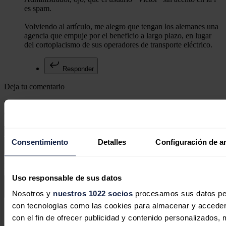
es spam.
Volviendo al artículo, me alegro que tengan los alemanes una
agencia que empuje por el beneficio a largo plazo, en lugar
del cortoplacismo de sus operadores de transporte eléctrico.
Responder
Deja tu comentario
Tu dirección de correo electrónico no será publicada. Todos los
campos son obligatorios
Consentimiento
Detalles
Configuración de a
Este sitio web está protegido por reCAPTCHA y la
Política de
privacidad
y
Términos de servicio
de Google aplican.
Uso responsable de sus datos
Nosotros y
nuestros 1022 socios
procesamos sus datos pers
Enviar comentario
con tecnologías como las cookies para almacenar y acceder 
Síguenos en redes sociales
con el fin de ofrecer publicidad y contenido personalizados, 