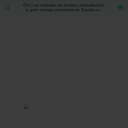
ÓN | Las centrales de bombeo hidroeléctrico,
BUSCAR
la gran ventaja competitiva en España a la
que no se ha prestado la atención suficiente