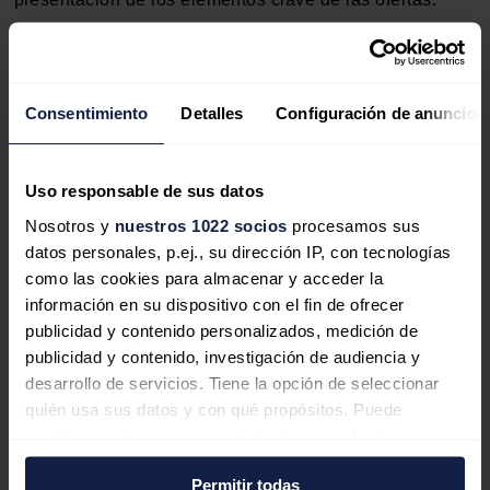
Buenas prácticas
El CEER identifica además diversas buenas prácticas
Consentimiento
Detalles
Configuración de anuncios
ya aplicadas en distintos países europeos para facilitar
la comparabilidad de tarifas, entre ellas el desarrollo de
herramientas de comparación independientes, la
Uso responsable de sus datos
estandarización de formatos informativos y la mejora de
Nosotros y
nuestros 1022 socios
procesamos sus
los sistemas de presentación de precios. Estas
datos personales, p.ej., su dirección IP, con tecnologías
medidas, según el organismo, pueden contribuir a
como las cookies para almacenar y acceder la
reforzar la confianza de los consumidores y a
favorecer
información en su dispositivo con el fin de ofrecer
su participación activa en el mercado energético.
publicidad y contenido personalizados, medición de
publicidad y contenido, investigación de audiencia y
desarrollo de servicios. Tiene la opción de seleccionar
quién usa sus datos y con qué propósitos. Puede
cambiar o retirar su consentimiento en cualquier
momento desde la Declaración de cookies o clicando en
Permitir todas
el Menú de consentimiento.