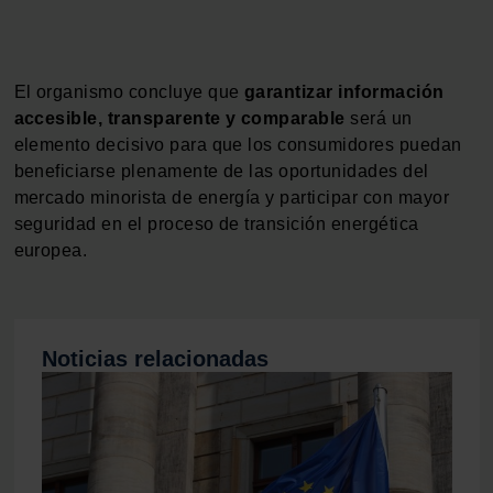
nuestros partners de redes sociales, publicidad y análisis
web, quienes pueden combinarla con otra información
que les haya proporcionado o que hayan recopilado a
El organismo concluye que
garantizar información
partir del uso que haya hecho de sus servicios.
accesible, transparente y comparable
será un
elemento decisivo para que los consumidores puedan
beneficiarse plenamente de las oportunidades del
mercado minorista de energía y participar con mayor
seguridad en el proceso de transición energética
europea.
Noticias relacionadas