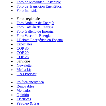
Foro de Movilidad Sostenible
Foro de Transición Energética
Foro Industrial
Foros regionales
Foro Andaluz de Energía
Foro Catalán de Energía
Foro Gallego de Energía
Foro Vasco de Energía
I Debate Energético en España
Especiales
COP 30
COP 29
COP 28
Servicios
Newsletter
Media kit
ON | Podcast
Política energética
Renovables
Mercados
Opinión
Eléctricas
Petróleo & Gas